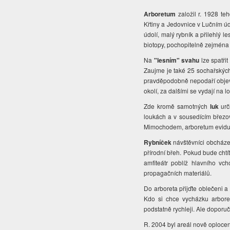
Arboretum
založil r. 1928 t
Křtiny a Jedovnice v Lučním ú
údolí, malý rybník a přilehlý 
biotopy, pochopitelně zejména 
Na
"lesním" svahu
lze spatř
Zaujme je také 25 sochařských
pravděpodobně nepodaří objevit
okolí, za dalšími se vydají na l
Zde kromě samotných
luk
urč
loukách a v sousedícím březov
Mimochodem, arboretum eviduje
Rybníček
návštěvníci obcházej
přírodní břeh. Pokud bude chtí
amfiteátr poblíž hlavního v
propagačních materiálů.
Do arboreta přijďte oblečeni a 
Kdo si chce vycházku arbore
podstatně rychleji. Ale doporu
R. 2004 byl areál nově oplocen,