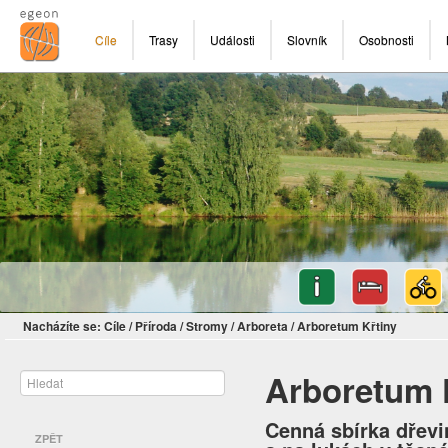
Cíle
Trasy
Události
Slovník
Osobnosti
Nacházíte se:
Cíle
/
Příroda
/
Stromy
/
Arboreta
/
Arboretum Křtiny
Arboretum 
Cenná sbírka dřevi
ZPĚT