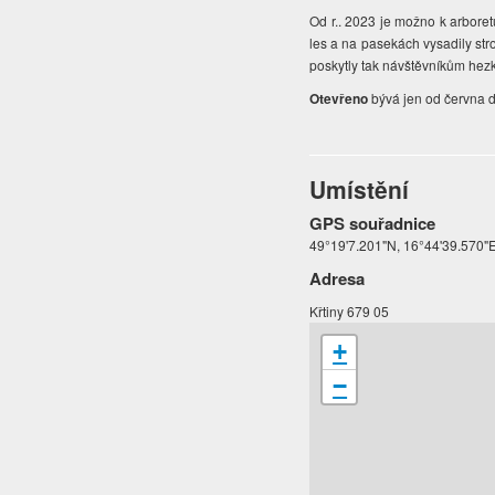
Od r.. 2023 je možno k arboret
les a na pasekách vysadily str
poskytly tak návštěvníkům hezk
Otevřeno
bývá jen od června do
Umístění
GPS souřadnice
49°19'7.201"N, 16°44'39.570"E
Adresa
Křtiny 679 05
+
−