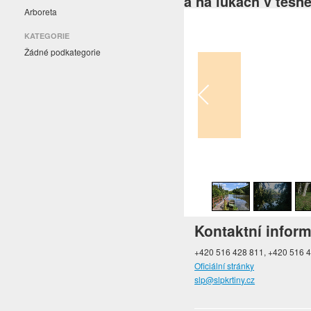
a na lukách v těsn
Arboreta
KATEGORIE
Žádné podkategorie
1
/
24
Kontaktní infor
+420 516 428 811, +420 516 43
Oficiální stránky
slp@slpkrtiny.cz