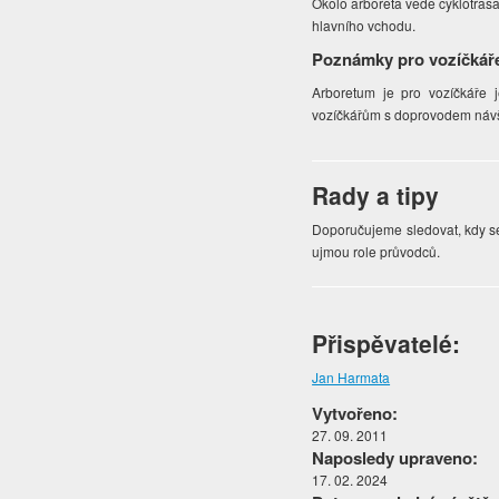
Okolo arboreta vede cyklotras
hlavního vchodu.
Poznámky pro vozíčkář
Arboretum je pro vozíčkáře 
vozíčkářům s doprovodem náv
Rady a tipy
Doporučujeme sledovat, kdy se
ujmou role průvodců.
Přispěvatelé:
Jan Harmata
Vytvořeno:
27. 09. 2011
Naposledy upraveno:
17. 02. 2024