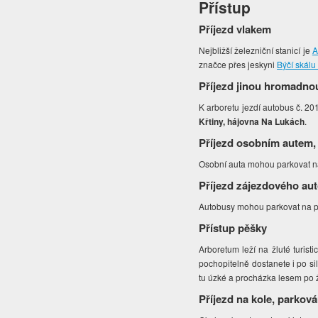
Přístup
Příjezd vlakem
Nejbližší železniční stanicí je
A
značce přes jeskyni
Býčí skál
Příjezd jinou hromadno
K arboretu jezdí autobus č. 20
Křtiny, hájovna Na Lukách
.
Příjezd osobním autem,
Osobní auta mohou parkovat na
Příjezd zájezdového au
Autobusy mohou parkovat na pr
Přístup pěšky
Arboretum leží na žluté turis
pochopitelně dostanete i po sil
tu úzké a procházka lesem po ž
Příjezd na kole, parková