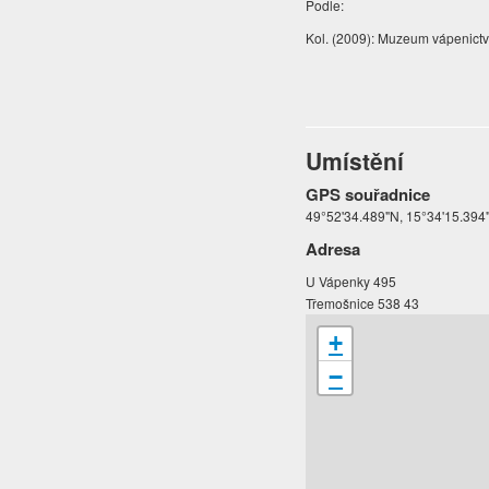
Podle:
Kol. (2009): Muzeum vápenictv
Umístění
GPS souřadnice
49°52'34.489"N, 15°34'15.394
Adresa
U Vápenky 495
Třemošnice 538 43
+
−