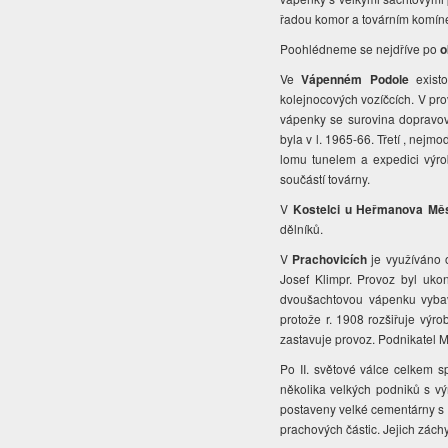
řadou komor a továrním komínem
Poohlédneme se nejdříve po
o
Ve
Vápenném Podole
existo
kolejnocových vozíčcích. V pro
vápenky se surovina dopravova
byla v l. 1965-66. Třetí , nej
lomu tunelem a expedici výro
součástí továrny.
V
Kostelci u Heřmanova Mě
dělníků.
V
Prachovicích
je využíváno 
Josef Klimpr. Provoz byl uko
dvoušachtovou vápenku vyba
protože r. 1908 rozšiřuje výro
zastavuje provoz. Podnikatel M
Po II. světové válce celkem 
několika velkých podniků s v
postaveny velké cementárny s
prachových částic. Jejich zách