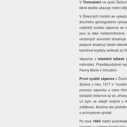
V
Třemošnici
na úpatí Železn
které skvěle ukazuje místní d
V Železných horách se vyskytu
dlouhého geologického vývoje
nejbližší ložisko vápence se
jsou tu také metamorfované,
uložených souvrství dosahuje
jeskyně dosahují délek několik
kalcitové krystaly velikosti až 
Vápence z
místních ložisek
b
náhrobků. Pravděpodobně nejd
Panny Marie v Chrudimi.
První využití vápence
v Čechác
Zpráva z roku 1577 o "rozsáh
provozu vápenka u obce Hlína
odváželi dokonce až do Jihlav
už bylo ve zdejší krajině u
zvětšoval. Musíme ale podotkno
o průmyslové výrobě.
Po roce
1864
místní podnikatel
vápenky s velkými šachtovými 