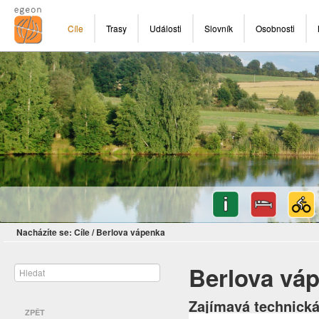
Cíle
Trasy
Události
Slovník
Osobnosti
Nacházíte se:
Cíle
/
Berlova vápenka
Berlova vá
Zajímavá technick
ZPĚT