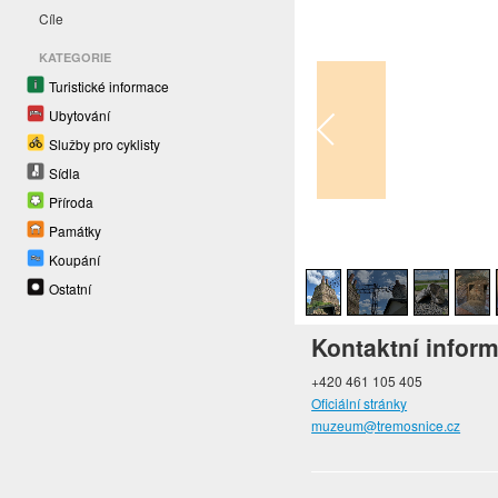
Cíle
KATEGORIE
Turistické informace
Ubytování
Služby pro cyklisty
Sídla
Příroda
Památky
1
/
13
Koupání
Ostatní
Kontaktní infor
+420 461 105 405
Oficiální stránky
muzeum@tremosnice.cz