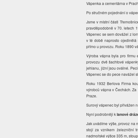
Vápenka a cementárna v Pracho
Po stručném pojednání o vápe
Jsme v místní části Třemošni
pravděpodobně v 70. letech 19
Vápenec se sem dovážel z lom
v té době naprosto ojedinělá
přímo u provozu. Roku 1890 v
Výroba vápna byla pro firmu e
provozu dvě šachtové vápenky,
jehlanu, jižní jsou oválné. Peci
Vápenec se do pece navážel sh
Roku 1932 Berlova Firma koup
výrobců vápna v Čechách. Za II
Praze.
Surový vápenec byl přivážen n
Nyní podrobněji k
lanové dráz
Jak uvádíme výše, provoz na ní
stojí za vznikem železniční 
nadmořské výšce 335 m, stoupal