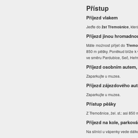
Přístup
Příjezd vlakem
Jeďte do
žst Třemošnice
, kte
Příjezd jinou hromadno
Máte možnost přijet do
Třemoš
850 m pěšky. Poněkud blíže k 
ve směru Pardubice, Seč, He
Příjezd osobním autem,
Zaparkujte u muzea.
Příjezd zájezdového au
Zaparkujte u muzea.
Přístup pěšky
Z Třemošnice, žel. st.: asi 85
Příjezd na kole, parková
Na silnici u vápenky vede dálk