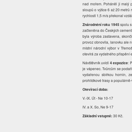
nad mořem. Poháněl ji malý pa
sloupů o výšce 6 až 20 metrů r
rychlostí 1,5 m/s překonal vz
Znárodnění roku 1945
spolu s
začleněna do Českých cementár
byla výroba zastavena, skonč
provoz obnovila, lanovku ale n
místní národní výbor v Třemo
otevírá za vydatného přispění
Návštěvník uvidí
4 expozice
: 
je vápenec. Tvůrcům se podaři
vydařenou sbírkou hornin, 
prohlídkové trasy a populárn
Otevírací doba:
V.-IX. Út - Ne 10-17
IV. a X. So, Ne 9-17
Základní vstupné:
30 Kč.