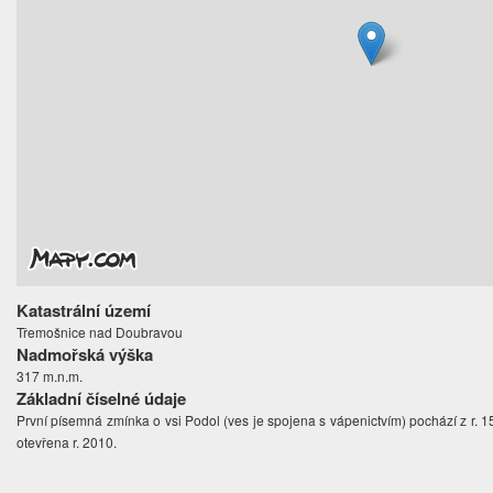
Katastrální území
Třemošnice nad Doubravou
Nadmořská výška
317 m.n.m.
Základní číselné údaje
První písemná zmínka o vsi Podol (ves je spojena s vápenictvím) pochází z r.
otevřena r. 2010.