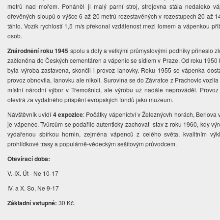
metrů nad mořem. Poháněl ji malý parní stroj, strojovna stála nedaleko v
dřevěných sloupů o výšce 6 až 20 metrů rozestavěných v rozestupech 20 až 14
táhlo. Vozík rychlostí 1,5 m/s překonal vzdálenost mezi lomem a vápenkou př
osob.
Znárodnění roku 1945
spolu s doly a velkými průmyslovými podniky přineslo zlo
začleněna do Českých cementáren a vápenic se sídlem v Praze. Od roku 1950 b
byla výroba zastavena, skončil i provoz lanovky. Roku 1955 se vápenka dost
provoz obnovila, lanovku ale nikoli. Surovina se do Závratce z Prachovic vozil
místní národní výbor v Třemošnici, ale výrobu už nadále neprováděl. Provoz
otevírá za vydatného přispění evropských fondů jako muzeum.
Návštěvník uvidí
4 expozice
: Počátky vápenictví v Železnýcvh horách, Berlova
je vápenec. Tvůrcům se podařilo autenticky zachovat stav z roku 1960, kdy vý
vydařenou sbírkou hornin, zejména vápenců z celého světa, kvalitním 
prohlídkové trasy a populárně-vědeckým sešitovým průvodcem.
Otevírací doba:
V.-IX. Út - Ne 10-17
IV. a X. So, Ne 9-17
Základní vstupné:
30 Kč.