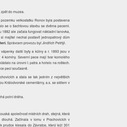
e zpět do muzea.
na pozemku velkostatku Ronov byla postavena
lo se o šachtovou stavbu se dvěma pecemi.
 1882 ale začala fungovat nákladní lanovka,
i majitel nechal postavit jednopatrový dům
erl.
Správcem provozu byl Jindřich Petrtýl.
 vápenky další byty a kůlny a r. 1893 jsou v
y 4 komíny. Severní pece mají tvar komolého
vkládalo na úrovni I. patra a hořelo na roštech.
jice pecí současně.
hovicích a stala se tak jedním z největších
kou Králodvorské cementárny, a.s. se sídlem v
uhá polní dráha.
kouská společnost místních drah, stejná, která
m dlouhá. Začínala v lomu v Prachovicích v
 prudce klesala do Závratce, který leží 301