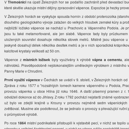
V
Třemošnici
na úpatí Železných hor se podařilo zachránit před devastací b
které skvěle ukazuje místní dějiny zpracování vápence. Expozice je hezky prov
V Železných horách se vyskytuje spousta hornin z období proterozoika (staroho
dlouhého geologického vývoje zatažen do velkých hloubek zemské kůry a pro
nejbližší ložisko vápence se nachází u Prachovic a Vápenného Podola. Je pr
jsou tu také metamorfované, ale jen slabě. Vápence tady byly průzkumem 
uložených souvrství dosahuje několika stovek metrů. Místně jsou vápence 
jeskyně dosahují délek několika desítek metrů a je v nich sporadická krápníko
kalcitové krystaly velikosti až 50 cm.
Vápence z
místních ložisek
byly využívány k výrobě
vápna a cementu
, al
náhrobků. Pravděpodobně nejdokonalejším uměleckým výrobkem z místního váp
Panny Marie v Chrudimi.
První využití vápence
v Čechách se uvádí v 9. století, v Železných horách od 1
Zpráva z roku 1577 o "rozsáhlých lomech kamene vápenného u Podola, Pracho
provozu vápenka u obce Hlína již roku 1646. A další písemný pramen z r. 
odváželi dokonce až do Jihlavy. Z roku 1792 pochází nejstarší známé vyobraz
už bylo ve zdejší krajině u Krouny v provozu nejméně sedm vápenických p
zvětšoval. Musíme ale podotknout, že se jednalo o provozy s převažující ruční
o průmyslové výrobě.
Po roce
1864
místní podnikatelé přistoupili k výstavbě pecí, v nichž se topilo 
vápenky s velkými šachtovými pecemi, v nichž se vápno pálilo nepřetržitě kro