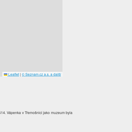
Leaflet
|
© Seznam.cz a.s. a další
 1514. Vápenka v Třemošnici jako muzeum byla