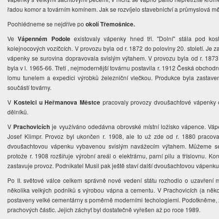
řadou komor a továrním komínem. Jak se rozvíjelo stavebnictví a průmyslová měs
Poohlédneme se nejdříve po
okolí Třemošnice.
Ve
Vápenném Podole
existovaly vápenky hned tři. "Dolní" stála pod ko
kolejnocových vozíčcích. V provozu byla od r. 1872 do poloviny 20. století. Je
vápenky se surovina dopravovala svislým výtahem. V provozu byla od r. 1873,
byla v l. 1965-66. Třetí , nejmodernější továrnu postavila r. 1912 Česká obchod
lomu tunelem a expedici výrobků železniční vlečkou. Produkce byla zastave
součástí továrny.
V
Kostelci u Heřmanova Městce
pracovaly provozy dvoušachtové vápenky od
dělníků.
V
Prachovicích
je využíváno odedávna obrovské místní ložisko vápence. Vápe
Josef Klimpr. Provoz byl ukončen r. 1908, ale to už zde od r. 1880 pracova
dvoušachtovou vápenku vybavenou svislým navážecím výtahem. Můžeme se
protože r. 1908 rozšiřuje výrobní areál o elektrárnu, parní pilu a tříslovnu. K
zastavuje provoz. Podnikatel Musil pak ještě staví další dvoušachtovou vápenk
Po II. světové válce celkem správně nové vedení státu rozhodlo o uzavřen
několika velkých podniků s výrobou vápna a cementu. V Prachovicích (a něko
postaveny velké cementárny s poměrně moderními techologiemi. Podotkněme, 
prachových částic. Jejich záchyt byl dostatečně vyřešen až po roce 1989.