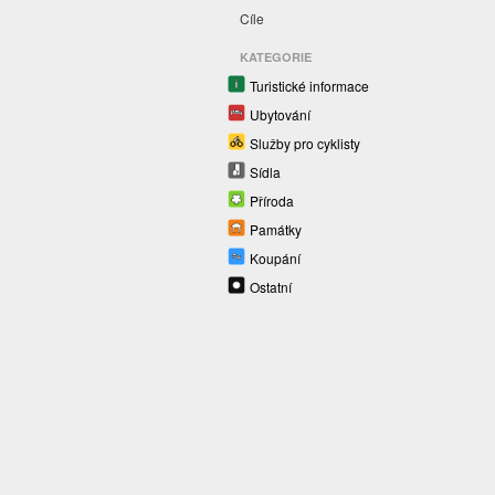
Cíle
KATEGORIE
Turistické informace
Ubytování
Služby pro cyklisty
Sídla
Příroda
Památky
Koupání
Ostatní