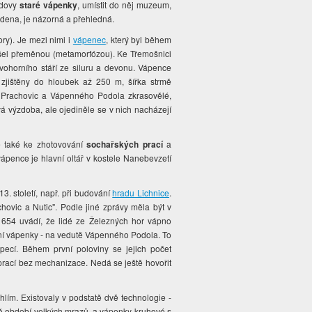
udovy
staré vápenky
, umístit do něj muzeum,
edena, je názorná a přehledná.
ry). Je mezi nimi i
vápenec
, který byl během
šel přeměnou (metamorfózou). Ke Třemošnici
vohorního stáří ze siluru a devonu. Vápence
zjištěny do hloubek až 250 m, šířka strmě
u Prachovic a Vápenného Podola zkrasovělé,
vá výzdoba, ale ojediněle se v nich nacházejí
e také ke zhotovování
sochařských prací
a
ence je hlavní oltář v kostele Nanebevzetí
3. století, např. při budování
hradu Lichnice
.
vic a Nutic". Podle jiné zprávy měla být v
1654 uvádí, že lidé ze Železných hor vápno
ení vápenky - na vedutě Vápenného Podola. To
ecí. Během první poloviny se jejich počet
 prací bez mechanizace. Nedá se ještě hovořit
uhlím. Existovaly v podstatě dvě technologie -
mě období velkých mrazů, a vápenky kruhové s