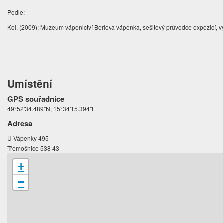
Podle:
Kol. (2009): Muzeum vápenictví Berlova vápenka, sešitový průvodce expozicí,
Umístění
GPS souřadnice
49°52'34.489"N, 15°34'15.394"E
Adresa
U Vápenky 495
Třemošnice 538 43
+
−