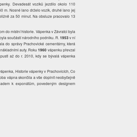
ápenky. Devadesát vozíků jezdilo okolo 110
0 m. Nosné lano drželo vozík, druhé lano jej
ibližně za 50 minut. Na obsluze pracovalo 13
m do místní historie. Vápenka v Závratci byla
yla součástí národního podniku. R.
1953
v ní
ala do správy Prachovické cementárny, která
a nákladními auty. Roku
1960
vápenku převzal
 pustl až do r. 2010, kdy se bývalá vápenka
 vápenka, Historie vápenky v Prachovicích, Co
roba vápna skončila a vše doplnit neobyčejně
výkladem k exponátům, povedeným designem