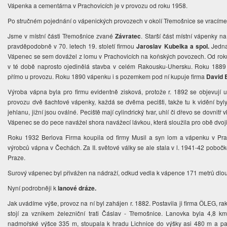
Vápenka a cementárna v Prachovicích je v provozu od roku 1958.
Po stručném pojednání o vápenických provozech v okolí Třemošnice se vracím
Jsme v místní části Třemošnice zvané
Závratec
. Starší část místní vápenky 
pravděpodobně v 70. letech 19. století firmou
Jaroslav Kubelka a spol.
Jedna
Vápenec se sem dovážel z lomu v Prachovicích na koňských povozech. Od roku
v té době naprosto ojedinělá stavba v celém Rakousku-Uhersku. Roku 1889 s
přímo u provozu. Roku 1890 vápenku i s pozemkem pod ní kupuje firma
David B
Výroba vápna byla pro firmu evidentně zisková, protože r. 1892 se objevují u
provozu dvě šachtové vápenky, každá se dvěma pecišti, takže tu k vidění byl
jehlanu, jižní jsou oválné. Peciště mají cylindrický tvar, uhlí či dřevo se dovnitř 
Vápenec se do pece navážel shora navážecí lávkou, která sloužila pro obě dvo
Roku 1932 Berlova Firma koupila od firmy Musil a syn lom a vápenku v Prac
výrobců vápna v Čechách. Za II. světové války se ale stala v l. 1941-42 poboč
Praze.
Surový vápenec byl přivážen na nádraží, odkud vedla k vápence 171 metrů dlo
Nyní podrobněji k
lanové dráze.
Jak uvádíme výše, provoz na ní byl zahájen r. 1882. Postavila ji firma ӦLEG, ra
stojí za vznikem železniční trati Čáslav - Třemošnice. Lanovka byla 4,8 k
nadmořské výšce 335 m, stoupala k hradu Lichnice do výšky asi 480 m a pak