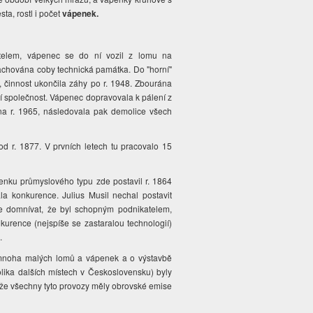
ta, rostl i počet
vápenek.
stelem, vápenec se do ní vozil z lomu na
 zachována coby technická památka. Do "horní"
 činnost ukončila záhy po r. 1948. Zbourána
ní společnost. Vápenec dopravovala k pálení z
na r. 1965, následovala pak demolice všech
 r. 1877. V prvních letech tu pracovalo 15
nku průmyslového typu zde postavil r. 1864
la konkurence. Julius Musil nechal postavit
 domnívat, že byl schopným podnikatelem,
onkurence (nejspíše se zastaralou technologií)
u.
í mnoha malých lomů a vápenek a o výstavbě
lika dalších místech v Československu) byly
že všechny tyto provozy měly obrovské emise