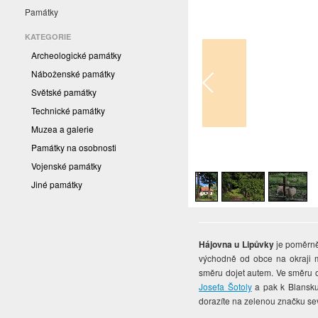
Památky
KATEGORIE
Archeologické památky
Náboženské památky
Světské památky
Technické památky
Muzea a galerie
Památky na osobnosti
1
/
3
Vojenské památky
Jiné památky
Hájovna u Lipůvky
je poměrně
východně od obce na okraji 
směru dojet autem. Ve směru 
Josefa Šotoly
a pak k Blansku
dorazíte na zelenou značku se