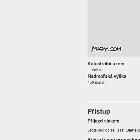
Katastrální území
Lipůvka
Nadmořská výška
450 m.n.m.
Přístup
Příjezd vlakem
Jeďte buď do žel. zast.
Blansk
Příjezd jinou hromadno