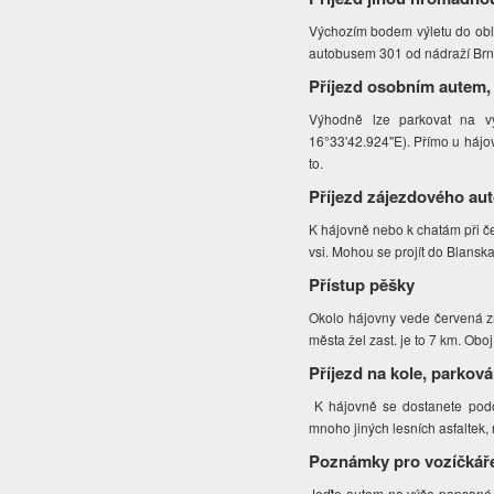
Výchozím bodem výletu do obl
autobusem 301 od nádraží Brno
Příjezd osobním autem,
Výhodně lze parkovat na vý
16°33'42.924"E). Přímo u hájov
to.
Příjezd zájezdového au
K hájovně nebo k chatám při č
vsi. Mohou se projít do Blansk
Přístup pěšky
Okolo hájovny vede červená zn
města žel zast. je to 7 km. Ob
Příjezd na kole, parková
K hájovně se dostanete podob
mnoho jiných lesních asfaltek,
Poznámky pro vozíčkář
Jeďte autem na výše popsané 