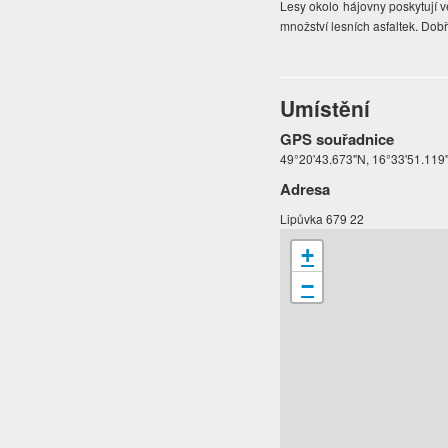
Lesy okolo hájovny poskytují vel
množství lesních asfaltek. Do
Umístění
GPS souřadnice
49°20'43.673"N, 16°33'51.119
Adresa
Lipůvka 679 22
+
−