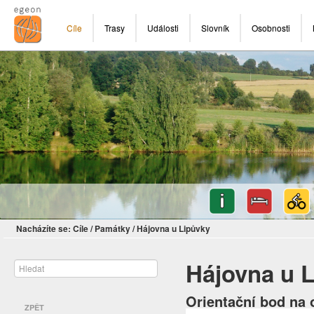
Cíle
Trasy
Události
Slovník
Osobnosti
Nacházíte se:
Cíle
/
Památky
/
Hájovna u Lipůvky
Hájovna u 
Orientační bod na 
ZPĚT