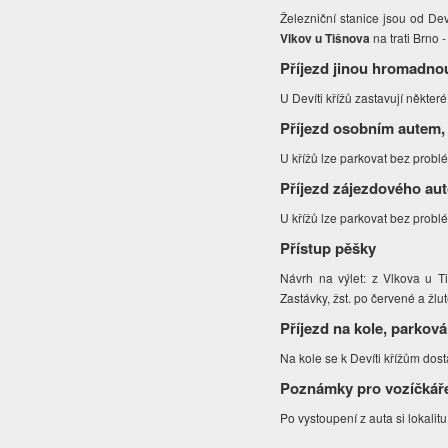
Železniční stanice jsou od Dev
Vlkov u Tišnova
na trati Brno
Příjezd jinou hromadno
U Devíti křížů zastavují někter
Příjezd osobním autem,
U křížů lze parkovat bez prob
Příjezd zájezdového au
U křížů lze parkovat bez prob
Přístup pěšky
Návrh na výlet: z Vlkova u T
Zastávky, žst. po červené a žl
Příjezd na kole, parková
Na kole se k Devíti křížům dost
Poznámky pro vozíčkář
Po vystoupení z auta si lokali