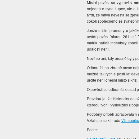
Místní pověst se vypráví v
mn
nejedná o syna kupce, ale o 
tvrdí, že mrtvá nevěsta se zj
cokoli společného se svatebn
Jenže místní prameny o jakék
uvádí pověst "starou 261 let".
matrik nařidil tridentský konc
události není.
Nevíme ani, kdy přesně byly pos
Odborníci na zbraně navíc nejs
možné tak rychle postřílet dev
určitě není dnešní místo s kříž
O pověsti se odborníci dosud př
Pravdou je, že historicky dol
ktereou tvořili vysloužilci z bo
Podobný příběh zpracovala v 
Vztahuje se k hradu
Vízmburk
Podle:
Devět křížů | Kult
, 19. 7. 2022