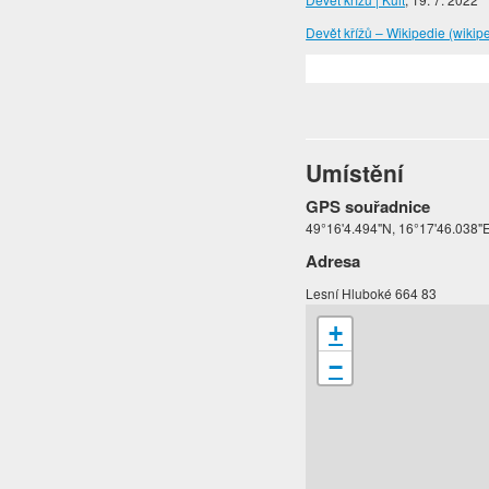
Devět křížů – Wikipedie (wikip
Umístění
GPS souřadnice
49°16'4.494"N, 16°17'46.038"
Adresa
Lesní Hluboké 664 83
+
−