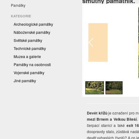
smutný památník.
Památky
KATEGORIE
Archeologické památky
Náboženské památky
Světské památky
Technické památky
Muzea a galerie
Památky na osobnosti
Vojenské památky
1
/
2
Jiné památky
Devět křížů
je označení pro mí
mezi Brnem a Velkou Bíteší
.
čerpací stanicí a také
exit 1
doopravdy stalo, zůstává nadál
devět vyhaslých životů? A co j