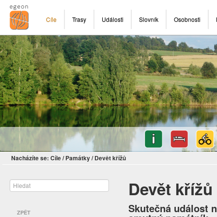
Cíle
Trasy
Události
Slovník
Osobnosti
Nacházíte se:
Cíle
/
Památky
/
Devět křížů
Devět křížů
Skutečná událost ne
ZPĚT