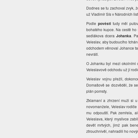
Dodnes se tu zachoval zvyk, že 
už Vladimír Sís v Národních li
Podle
pověsti
tudy měl putov
bohatého kupce. Na cestě ho 
sedlákova dcera
Johanka
. P
Veleslav, aby budoucího tchána
odchodem věnoval Johance tajně
nevrátí.
O Johanku byl mezi okolními ch
Veleslavově odchodu už jí rodič
Veleslav vojnu přežil, dokonc
Domašově se dozvěděl, že se j
plán pomsty.
Zklamaní a zhrzení muži si u c
novomanžele, Veleslav rodiče ne
mu odpouští. Pak zemřela, ale 
Veleslava, který myslivce zabi
devět mrtvých, jimž pak bened
ztrouchnivěl, nahradili ho nov