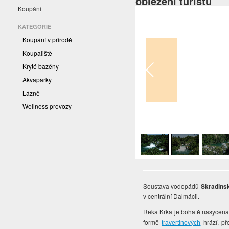
obležení turistů
Koupání
KATEGORIE
Koupání v přírodě
Koupaliště
Kryté bazény
Akvaparky
Lázně
Wellness provozy
1
/
10
Soustava vodopádů
Skradinsk
v centrální Dalmácii.
Řeka Krka je bohatě nasycen
formě
hrází, př
travertinových