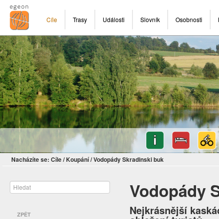
Cíle
Trasy
Události
Slovník
Osobnosti
Nacházíte se:
Cíle
/
Koupání
/
Vodopády Skradinski buk
Vodopády S
Nejkrásnější kaská
ZPĚT