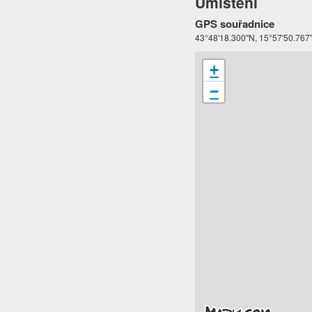
Umístění
GPS souřadnice
43°48'18.300"N, 15°57'50.767
+
−