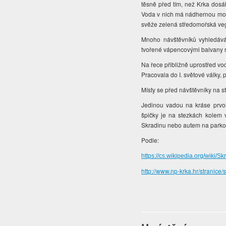
těsně před tím, než Krka dosá
Voda v nich má nádhernou mod
svěže zelená středomořská ve
Mnoho návštěvníků vyhledává
tvořené vápencovými balvany r
Na řece přibližně uprostřed vo
Pracovala do I. světové války, 
Místy se před návštěvníky na st
Jedinou vadou na kráse prvoř
špičky je na stezkách kolem v
Skradinu nebo autem na park
Podle:
https://cs.wikipedia.org/wiki/S
http://www.np-krka.hr/stranice/