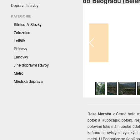
do Beogradu (Běle
Dopravní stavby
KATEGORIE
Silnice-A-Stezky
Železnice
Letiště
Přístavy
Lanovky
Jiné dopravní stavby
Metro
1
/
14
Městská doprava
Řeka
Morača
v Černé hoře má
potok a Rupočajski potok). Nej
polovině toku má hluboké údol
kaňonu se svislými, vysokými 
metrů. U Podgorice se údolí pon