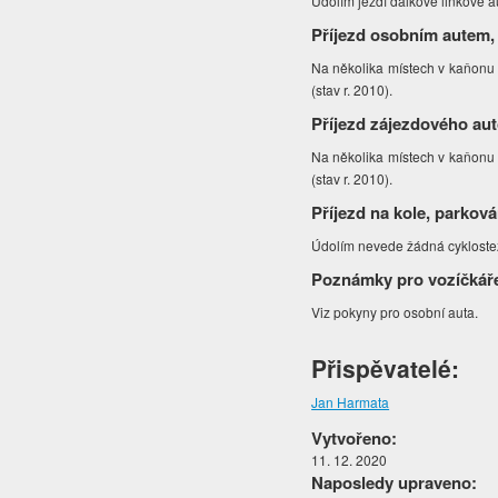
Údolím jezdí dálkové linkové 
Příjezd osobním autem,
Na několika místech v kaňonu l
(stav r. 2010).
Příjezd zájezdového au
Na několika místech v kaňonu l
(stav r. 2010).
Příjezd na kole, parková
Údolím nevede žádná cyklost
Poznámky pro vozíčkář
Viz pokyny pro osobní auta.
Přispěvatelé:
Jan Harmata
Vytvořeno:
11. 12. 2020
Naposledy upraveno: