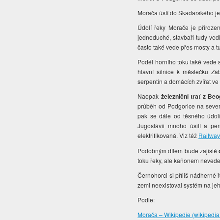
Morača ústí do Skadarského j
Údolí řeky Morače je přiroze
jednoduché, stavbaři tudy ved
často také vede přes mosty a t
Podél horního toku také vede 
hlavní silnice k městečku Žabl
serpentin a domácích zvířat ve
Naopak
železniční trať z Be
průběh od Podgorice na sever,
pak se dále od těsného údolí 
Jugoslávii mnoho úsilí a pe
elektrifikovaná. Viz též
Railway
Podobným dílem bude zajisté
toku řeky, ale kaňonem neved
Černohorci si příliš nádherné 
zemi neexistoval systém na jeh
Podle:
Morača – Wikipedie (wikipedia