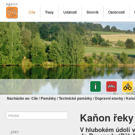
Cíle
Trasy
Události
Slovník
Osobnosti
Nacházíte se:
Cíle
/
Památky
/
Technické památky
/
Dopravní stavby
/
Kaňo
Kaňon řeky
V hlubokém údolí v
ZPĚT