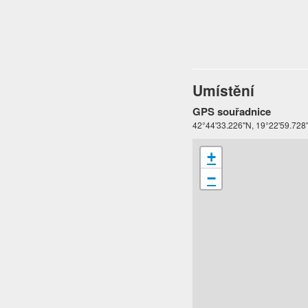
Umístění
GPS souřadnice
42°44'33.226"N, 19°22'59.728
+
−