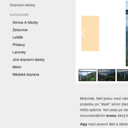
Dopravní stavby
KATEGORIE
Silnice-A-Stezky
Železnice
Letiště
Přístavy
Lanovky
Jiné dopravní stavby
1
/
4
Metro
Městská doprava
Motoristé, kteří jedou mezi ra
projedou po "staré" silnici (b
řidičů spěchá. Volí cestu po dá
monumentálním
mostu
, který
Alpy
mezi severní Itálií a stře