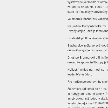
výstavby největší číslo v tomt
zdí od 35 do 55 cm. Roku 1984
které na mostě byly provedeny 
Ve směru k Innsbrucku vozovka
Na jméno
Europabrücke
byl 
Evropy stejně, jako je tomu dn
Při stavbě přišlo o život na s
Stavba sice měla ve své době
dějinného vývoje tyto rekordy 
Dnes po Brennerské dálnici je
důkaz, že spojování Evropy je 
Nejlepší výhled na most se na
levém břehu údolí.
Pro nadšence dopravního stavit
Železniční trať, která od r. 1
tu nebyly ani dlouhé tunely. T
Innsbrucku, jímž jedou vlaky, 
tunelu hledejte na 47°16'40.3
souřadnicích 46°57'8.740"N, 11°