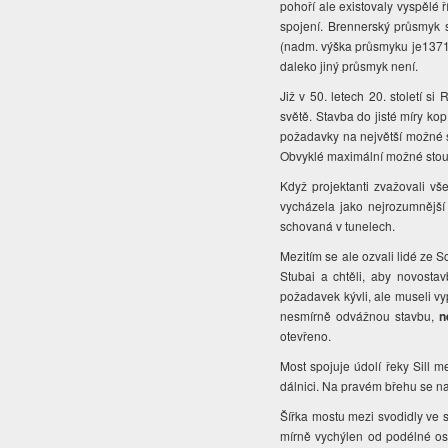
pohoří ale existovaly vyspělé ř
spojení. Brennerský průsmyk s
(nadm. výška průsmyku je1371 m
daleko jiný průsmyk není.
Již v 50. letech 20. století s
světě. Stavba do jisté míry kop
požadavky na největší možné s
Obvyklé maximální možné stoup
Když projektanti zvažovali v
vycházela jako nejrozumnější
schovaná v tunelech.
Mezitím se ale ozvali lidé ze S
Stubai a chtěli, aby novostav
požadavek kývli, ale museli vy
nesmírně odvážnou stavbu,
n
otevřeno.
Most spojuje údolí řeky Sill 
dálnici. Na pravém břehu se na
Šířka mostu mezi svodidly ve 
mírně vychýlen od podélné os