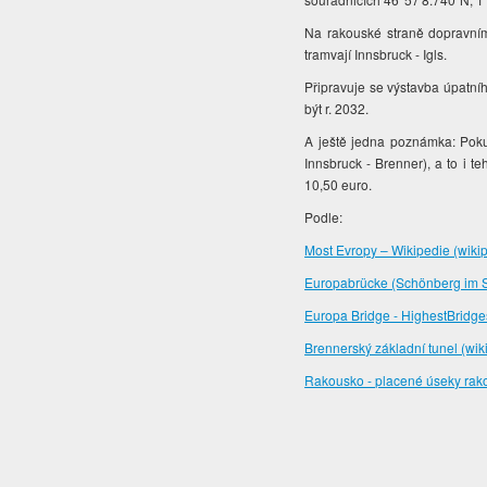
Na rakouské straně dopravní
tramvají Innsbruck - Igls.
Připravuje se výstavba úpatní
být r. 2032.
A ještě jedna poznámka: Poku
Innsbruck - Brenner), a to i 
10,50 euro.
Podle:
Most Evropy – Wikipedie (wikip
Europabrücke (Schönberg im St
Europa Bridge - HighestBridg
Brennerský základní tunel (wik
Rakousko - placené úseky rakous