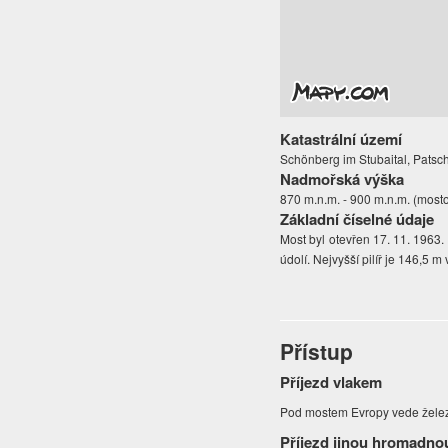
Katastrální území
Schönberg im Stubaital, Patsc
Nadmořská výška
870 m.n.m. - 900 m.n.m. (most
Základní číselné údaje
Most byl otevřen 17. 11. 1963
údolí. Nejvyšší pilíř je 146,5 m
Přístup
Příjezd vlakem
Pod mostem Evropy vede železni
Příjezd jinou hromadno