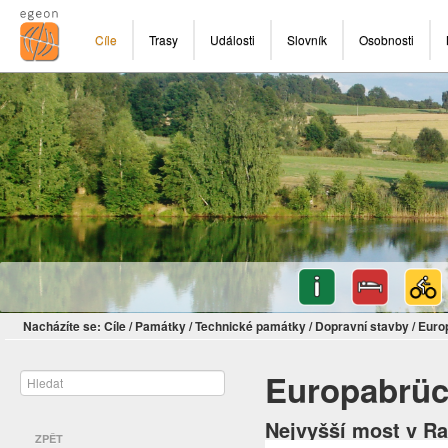
Cíle
Trasy
Události
Slovník
Osobnosti
Nacházíte se:
Cíle
/
Památky
/
Technické památky
/
Dopravní stavby
/
Euro
Europabrü
Nejvyšší most v R
ZPĚT