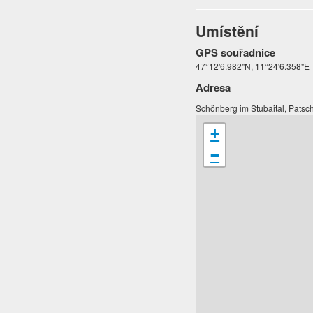
Umístění
GPS souřadnice
47°12'6.982"N, 11°24'6.358"E
Adresa
Schönberg im Stubaital, Patsc
+
−