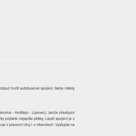
e odsud horší autobusové spojení, takže někdy
kovice - Holštejn - Lipovec). Jenže přestupní
y půjdete nejspíše pěšky. Lepší spojení je z
uje v pracovní dny i o víkendech. Vystupte na