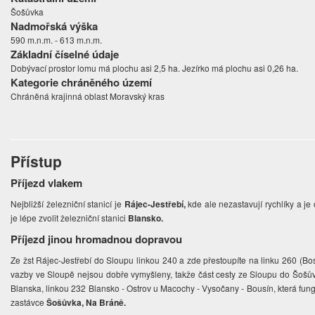
Šošůvka
Nadmořská výška
590 m.n.m. - 613 m.n.m.
Základní číselné údaje
Dobývací prostor lomu má plochu asi 2,5 ha. Jezírko má plochu asi 0,26 ha.
Kategorie chráněného území
Chráněná krajinná oblast Moravský kras
Přístup
Příjezd vlakem
Nejbližší železniční stanicí je
Rájec-Jestřebí,
kde ale nezastavují rychlíky a j
je lépe zvolit železniční stanici
Blansko.
Příjezd jinou hromadnou dopravou
Ze žst Rájec-Jestřebí do Sloupu linkou 240 a zde přestoupíte na linku 260 (Bos
vazby ve Sloupě nejsou dobře vymyšleny, takže část cesty ze Sloupu do Šošůvk
Blanska, linkou 232 Blansko - Ostrov u Macochy - Vysočany - Bousín, která fung
zastávce
Šošůvka, Na Bráně.