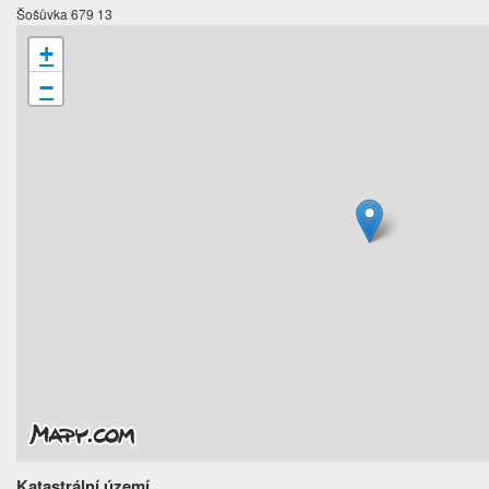
Šošůvka 679 13
+
−
Katastrální území