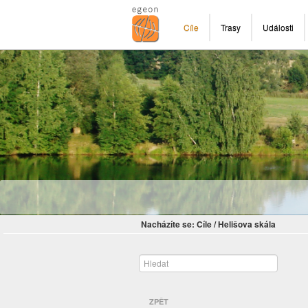
Cíle
Trasy
Události
Nacházíte se:
Cíle
/
Helišova skála
ZPĚT