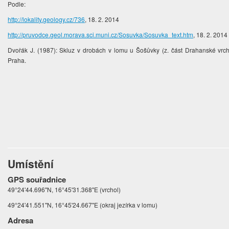
Podle:
http://lokality.geology.cz/736
, 18. 2. 2014
http://pruvodce.geol.morava.sci.muni.cz/Sosuvka/Sosuvka_text.htm
, 18. 2. 2014
Dvořák J. (1987): Skluz v drobách v lomu u Šošůvky (z. část Drahanské vrcho
Praha.
Umístění
GPS souřadnice
49°24'44.696"N, 16°45'31.368"E (vrchol)
49°24'41.551"N, 16°45'24.667"E (okraj jezírka v lomu)
Adresa