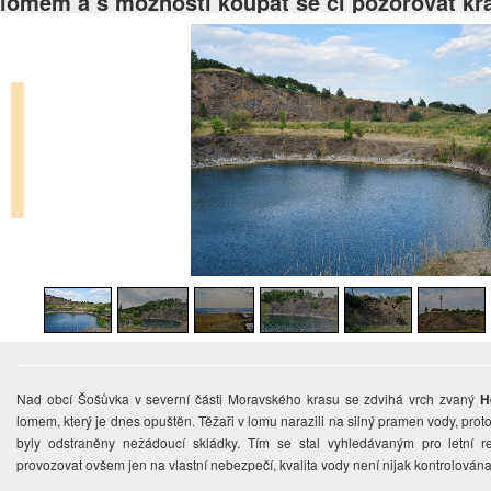
lomem a s možností koupat se či pozorovat kr
Nad obcí Šošůvka v severní části Moravského krasu se zdvihá vrch zvaný
H
lomem, který je dnes opuštěn. Těžaři v lomu narazili na silný pramen vody, proto
byly odstraněny nežádoucí skládky. Tím se stal vyhledávaným pro letní 
provozovat ovšem jen na vlastní nebezpečí, kvalita vody není nijak kontrolována.