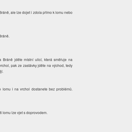
áně, ale lze dojet i zdola přímo k lomu nebo
Bráně.
Bráně jděte místní ulicí, která směřuje na
rchol, pak ze zastávky jděte na východ, tedy
jí.
o lomu i na vrchol dostanete bez problémů.
i lomu lze vjet s doprovodem.