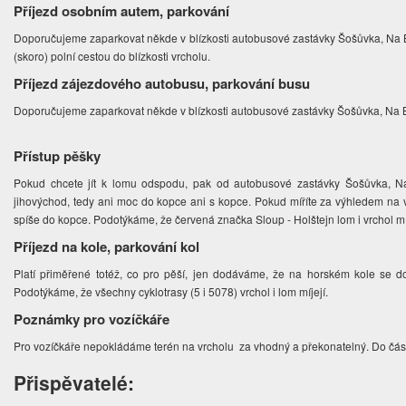
Příjezd osobním autem, parkování
Doporučujeme zaparkovat někde v blízkosti autobusové zastávky Šošůvka, Na Br
(skoro) polní cestou do blízkosti vrcholu.
Příjezd zájezdového autobusu, parkování busu
Doporučujeme zaparkovat někde v blízkosti autobusové zastávky Šošůvka, Na 
Přístup pěšky
Pokud chcete jít k lomu odspodu, pak od autobusové zastávky Šošůvka, Na 
jihovýchod, tedy ani moc do kopce ani s kopce. Pokud míříte za výhledem na v
spíše do kopce. Podotýkáme, že červená značka Sloup - Holštejn lom i vrchol mí
Příjezd na kole, parkování kol
Platí přiměřené totéž, co pro pěší, jen dodáváme, že na horském kole se d
Podotýkáme, že všechny cyklotrasy (5 i 5078) vrchol i lom míjejí.
Poznámky pro vozíčkáře
Pro vozíčkáře nepokládáme terén na vrcholu za vhodný a překonatelný. Do část
Přispěvatelé: