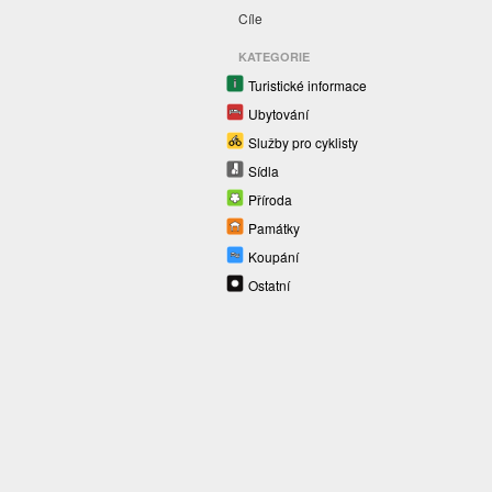
Cíle
KATEGORIE
Turistické informace
Ubytování
Služby pro cyklisty
Sídla
Příroda
Památky
Koupání
Ostatní