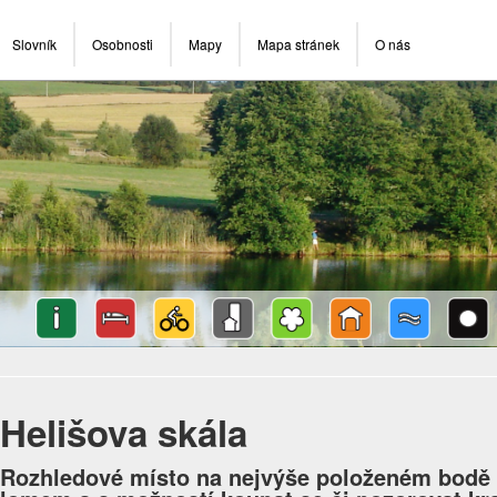
Slovník
Osobnosti
Mapy
Mapa stránek
O nás
Helišova skála
Rozhledové místo na nejvýše položeném bodě