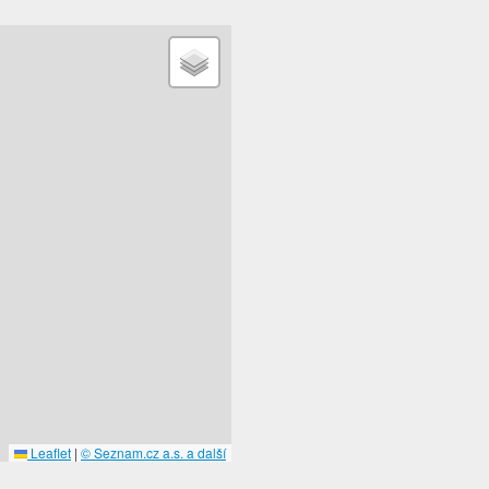
Leaflet
|
© Seznam.cz a.s. a další