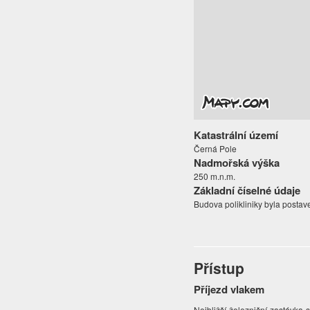
Katastrální území
Černá Pole
Nadmořská výška
250 m.n.m.
Základní číselné údaje
Budova polikliniky byla postav
Přístup
Příjezd vlakem
Nejbližší železniční zastávka