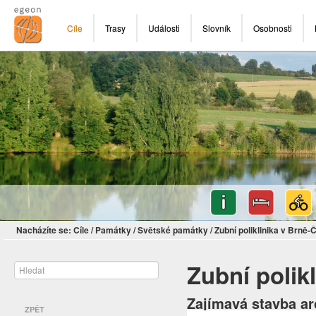
Cíle
Trasy
Události
Slovník
Osobnosti
Nacházíte se:
Cíle
/
Památky
/
Světské památky
/
Zubní poliklinika v Brně-
Zubní polik
Zajímavá stavba arc
ZPĚT