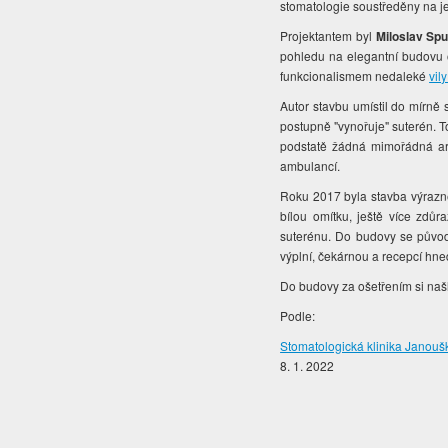
stomatologie soustředěny na j
Projektantem byl
Miloslav Sp
pohledu na elegantní budovu 
funkcionalismem nedaleké
vil
Autor stavbu umístil do mírně 
postupně "vynořuje" suterén. T
podstatě žádná mimořádná arc
ambulancí.
Roku 2017 byla stavba výrazn
bílou omítku, ještě více zdů
suterénu. Do budovy se půvo
výplní, čekárnou a recepcí hne
Do budovy za ošetřením si našl
Podle:
Stomatologická klinika Janoušk
8. 1. 2022