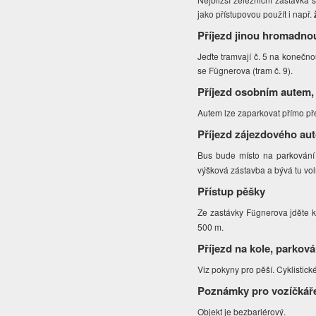
jako přístupovou použít i např.
ž
Příjezd jinou hromadno
Jeďte tramvají č. 5 na konečno
se Fügnerova (tram č. 9).
Příjezd osobním autem,
Autem lze zaparkovat přímo před
Příjezd zájezdového au
Bus bude místo na parkování v
výšková zástavba a bývá tu vol
Přístup pěšky
Ze zastávky F
gnerova jděte k
ü
500 m.
Příjezd na kole, parková
Viz pokyny pro pěší. Cyklistic
Poznámky pro vozíčkář
Objekt je bezbariérový.