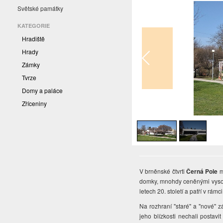
Světské památky
KATEGORIE
Hradiště
Hrady
Zámky
Tvrze
Domy a paláce
Zříceniny
1
/
2
V brněnské čtvrti
Černá Pole
m
domky, mnohdy ceněnými vysoko 
letech 20. století a patří v r
Na rozhraní "staré" a "nové" 
jeho blízkosti nechali postavi