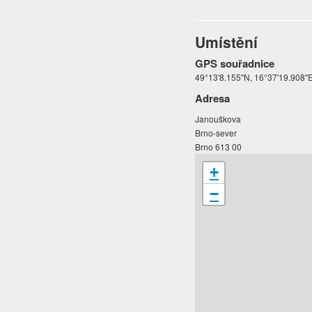
Umístění
GPS souřadnice
49°13'8.155"N, 16°37'19.908"
Adresa
Janouškova
Brno-sever
Brno 613 00
+
−