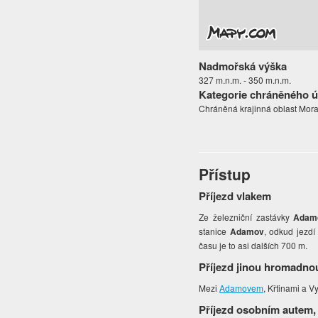
Nadmořská výška
327 m.n.m. - 350 m.n.m.
Kategorie chráněného 
Chráněná krajinná oblast Mora
Přístup
Příjezd vlakem
Ze železniční zastávky
Adam
stanice
Adamov
, odkud jezdí
času je to asi dalších 700 m.
Příjezd jinou hromadno
Mezi
Adamovem
, Křtinami a 
Příjezd osobním autem,