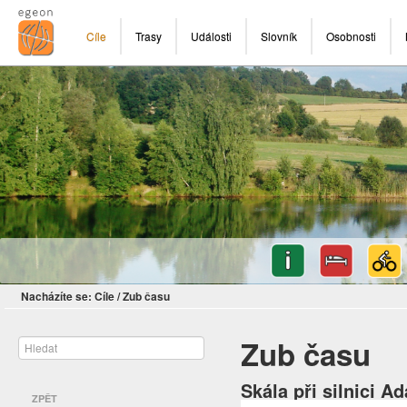
Cíle
Trasy
Události
Slovník
Osobnosti
Nacházíte se:
Cíle
/
Zub času
Zub času
Skála při silnici A
ZPĚT