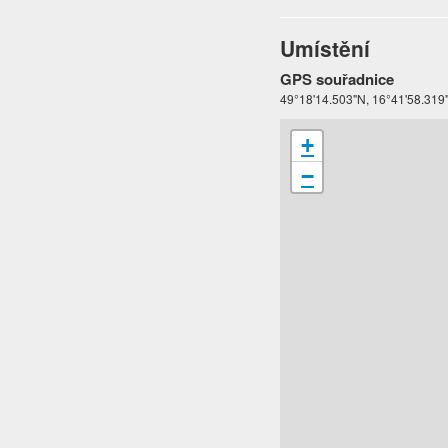
Umístění
GPS souřadnice
49°18'14.503"N, 16°41'58.319
+
−