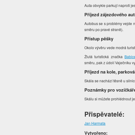
Auta obvykle parkují naproti j
Příjezd zájezdového au
Autobus se s problémy vejde n
směru po pravé straně).
Přístup pěšky
Okolo vývěru vede modrá turisti
Žlutá turistická značka
Babic
směru, pak z údolí Vaječníku v
Příjezd na kole, parková
Skála se nachází těsně u silni
Poznámky pro vozíčkář
Skálu si můžete prohlédnout je
Přispěvatelé:
Jan Harmata
Vytvořeno: