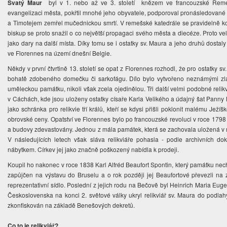
Svatý Maur
byl v 1. nebo až ve 3. století knězem ve francouzské Remeš
evangelizaci města, pokřtil mnohé jeho obyvatele, podporoval pronásledované
a Timotejem zemřel mučednickou smrtí. V remešské katedrále se pravidelně ko
biskup se proto snažil o co největší propagaci svého města a diecéze. Proto vel
jako dary na další místa. Díky tomu se i ostatky sv. Maura a jeho druhů dostaly
ve Florennes na území dnešní Belgie.
Někdy v první čtvrtině 13. století se opat z Florennes rozhodl, že pro ostatky s
bohatě zdobeného domečku či sarkofágu. Dílo bylo vytvořeno neznámými zlat
uměleckou památku, nikoli však zcela ojedinělou. Tři další velmi podobné relik
v Cáchách, kde jsou uloženy ostatky císaře Karla Velikého a údajný šat Panny 
jako schránka pro relikvie tří králů, kteří se kdysi přišli poklonit malému Jež
obrovské ceny. Opatství ve Florennes bylo po francouzské revoluci v roce 1798 
a budovy zdevastovány. Jednou z mála památek, která se zachovala uložená v mís
V následujících letech však sláva relikviáře pohasla - podle archivních dok
nábytkem. Církev jej jako značně poškozený nabídla k prodeji.
Koupil ho nakonec v roce 1838 Karl Alfréd Beaufort Spontin, který památku necha
zapůjčen na výstavu do Bruselu a o rok později jej Beaufortové převezli n
reprezentativní sídlo. Poslední z jejich rodu na Bečově byl Heinrich Maria Euge
Československa na konci 2. světové války ukryl relikviář sv. Maura do podlah
zkonfiskován na základě Benešových dekretů.
Co to je relikviář?