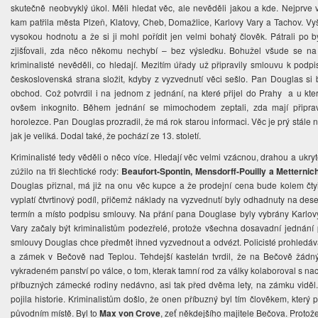
skutečně neobvyklý úkol. Měli hledat věc, ale nevěděli jakou a kde. Nejprve
kam patřila města Plzeň, Klatovy, Cheb, Domažlice, Karlovy Vary a Tachov. V
vysokou hodnotu a že si ji mohl pořídit jen velmi bohatý člověk. Pátrali po b
zjišťovali, zda něco někomu nechybí – bez výsledku. Bohužel všude se na 
kriminalisté nevěděli, co hledají. Mezitím úřady už připravily smlouvu k podp
československá strana složit, kdyby z vyzvednutí věci sešlo. Pan Douglas si byl
obchod. Což potvrdil i na jednom z jednání, na které přijel do Prahy a u které
ovšem inkognito. Během jednání se mimochodem zeptali, zda mají připrav
horolezce. Pan Douglas prozradil, že má rok starou informaci. Věc je prý stál
jak je veliká. Dodal také, že pochází ze 13. století.
Kriminalisté tedy věděli o něco více. Hledají věc velmi vzácnou, drahou a ukr
zúžilo na tři šlechtické rody:
Beaufort-Spontin, Mensdorff-Pouilly a Metternic
Douglas přiznal, má již na onu věc kupce a že prodejní cena bude kolem čtyř
vyplatí čtvrtinový podíl, přičemž náklady na vyzvednutí byly odhadnuty na des
termín a místo podpisu smlouvy. Na přání pana Douglase byly vybrány Karlovy
Vary začaly být kriminalistům podezřelé, protože všechna dosavadní jednání 
smlouvy Douglas chce předmět ihned vyzvednout a odvézt. Policisté prohledáva
a zámek v Bečově nad Teplou. Tehdejší kastelán tvrdil, že na Bečově žádný
vykradeném panství po válce, o tom, kterak tamní rod za války kolaboroval s na
příbuzných zámecké rodiny nedávno, asi tak před dvěma lety, na zámku viděl. 
pojila historie. Kriminalistům došlo, že onen příbuzný byl tím člověkem, který 
původním místě. Byl to
Max von Crove
, zeť někdejšího majitele Bečova. Protože