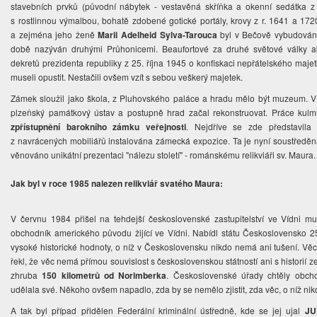
stavebních prvků (původní nábytek - vestavěná skříňka a okenní sedátka z 
s rostlinnou výmalbou, bohatě zdobené gotické portály, krovy z r. 1641 a 1720
a zejména jeho ženě
Marii Adelheid Sylva-Tarouca
byl v Bečově vybudován
době nazýván druhými Průhonicemi. Beaufortové za druhé světové války akt
dekretů prezidenta republiky z 25. října 1945 o konfiskaci nepřátelského maj
museli opustit. Nestačili ovšem vzít s sebou veškerý majetek.
Zámek sloužil jako škola, z Pluhovského paláce a hradu mělo být muzeum. V 
plzeňský památkový ústav a postupně hrad začal rekonstruovat. Práce kulmi
zpřístupnění barokního zámku veřejnosti
. Nejdříve se zde představila 
z navrácených mobiliářů instalována zámecká expozice. Ta je nyní soustředěna
věnováno unikátní prezentaci "nálezu století" - románskému relikviáři sv. Maura
Jak byl v roce 1985 nalezen relikviář svatého Maura:
V červnu 1984 přišel na tehdejší československé zastupitelství ve Vídni mu
obchodník amerického původu žijící ve Vídni. Nabídl státu Československo 
vysoké historické hodnoty, o níž v Československu nikdo nemá ani tušení. Věc 
řekl, že věc nemá přímou souvislost s československou státností ani s historií z
zhruba
150 kilometrů od Norimberka
. Československé úřady chtěly obcho
udělala své. Někoho ovšem napadlo, zda by se nemělo zjistit, zda věc, o níž nikd
A tak byl případ přidělen Federální kriminální ústředně, kde se jej ujal
JU