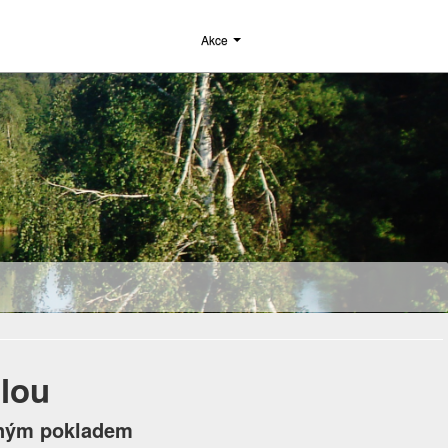
Akce
lou
eným pokladem