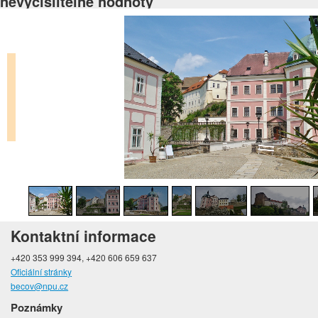
nevyčíslitelné hodnoty
Kontaktní informace
+420 353 999 394, +420 606 659 637
Oficiální stránky
becov@npu.cz
Poznámky