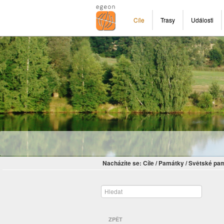
Cíle
Trasy
Události
Nacházíte se:
Cíle
/
Památky
/
Světské pa
ZPĚT