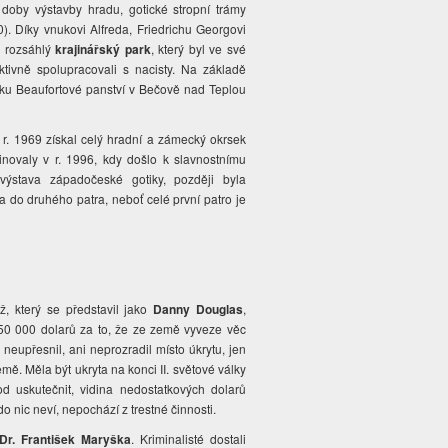
doby výstavby hradu, gotické stropní trámy
). Díky vnukovi Alfreda, Friedrichu Georgovi
 rozsáhlý
krajinářský park
, který byl ve své
ivně spolupracovali s nacisty. Na základě
etku Beaufortové panství v Bečově nad Teplou
r. 1969 získal celý hradní a zámecký okrsek
novaly v r. 1996, kdy došlo k slavnostnímu
výstava západočeské gotiky, později byla
 do druhého patra, neboť celé první patro je
.
ž, který se představil jako
Danny Douglas
,
250 000 dolarů za to, že ze země vyveze věc
neupřesnil, ani neprozradil místo úkrytu, jen
emě. Měla být ukryta na konci II. světové války
d uskutečnit, vidina nedostatkových dolarů
o nic neví, nepochází z trestné činnosti.
Dr. František Maryška
. Kriminalisté dostali