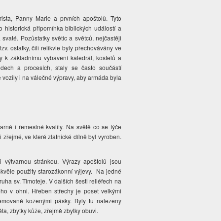
ista, Panny Marie a prvních apoštolů. Tyto
ko historická připomínka biblických událostí a
svaté. Pozůstatky světic a světců, nejčastěji
zv. ostatky, čili relikvie byly přechovávány ve
ily k základnímu vybavení katedrál, kostelů a
odech a procesích, staly se často součástí
 vozily i na válečné výpravy, aby armáda byla
rné i řemeslné kvality. Na světě co se týče
 zřejmé, ve které zlatnické dílně byl vyroben.
 výtvarnou stránkou. Výrazy apoštolů jsou
 skvěle použity starozákonní výjevy. Na jedné
ruha sv. Timoteje. V dalších šesti reliéfech na
ného v ohni. Hřeben střechy je poset velkými
y lemované koženými pásky. Byly tu nalezeny
věta, zbytky kůže, zřejmě zbytky obuvi.