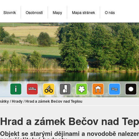
Slovník
Osobnosti
Mapy
Mapa stránek
O nás
mátky
/
Hrady
/
Hrad a zámek Bečov nad Teplou
Hrad a zámek Bečov nad Tep
Objekt se starými dějinami a novodobě nalez