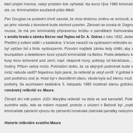
kteří přejeli hranice, nebyl problém toto vyhledat. Na konci října 1985 kriminal
ale, co. Kriminalistům současně přálo štěstí.
Pan Douglas na poslední chvíli zavolal, že chce drobnou změnu ve smlouvě, a
po jeho návratu z dovolené bude obchod uzavřen. Zároveň se ozvala dr. Dag
muzea, že má pro kriminalisty připravenou knížku o památkách Karlovarska,
v areálu hradu a zámku Bečov nad Teplou od Dr. A. Gnirse
z roku 1932. Jeden z
Předtím ji ovšem viděl i u kastelána. V knize narazili na vyobrazení relikviáře sv.
byl vytržen list s tímto vyobrazením. Původní majitelé zámku tedy chtěli, aby
krumpáčem a detektorem kovů vyrazili kriminalisté na Bečov. Podle detektoru k
kusy kovu schované pod zemí, např. okapové roury, poklopy od kanalizace,
hodiny. Přitom velice mrzlo. Policistům došlo, že za stejných podmínek bude
mráz nebude vadit? Najednou bylo jasné, že relikviář je ukryt uvnitř. V gotické 
pod podlahou cosi je. Hrad byl v dezolátním stavu, všude byla suť, kterou muž
podlahy. Se souhlasem kastelána 5. listopadu 1985 rozebrali starou gotickou
románský relikviář sv. Maura
.
Čtrnáct dní měl potom JUDr. Maryška relikviář na stole ve své kanceláři. Poté j
suchého sejfu, kde se málem rozpadl, protože z uložení v Bečově byl „zvykl
kriminalisté zabránili vývozu do zahraničí románské zlatnické památky nedozírné
Historie relikviáře svatého Maura