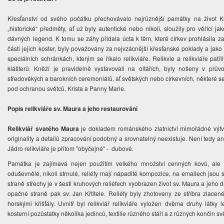
Křesťanství od svého počátku přechovávalo nejrůznější památky na život Kr
„historické“ předměty, ať už byly autentické nebo nikoli, sloužily pro věřící ja
dávných legend. K tomu se záhy přidala úcta k těm, které církev prohlásila za 
části jejich koster, byly považovány za nejvzácnější křesťanské poklady a jako t
speciálních schránkách, kterým se říkalo relikviáře. Relikvie a relikviáře patř
klášterů. Kněží je pravidelně vystavovali na oltářích, byly nošeny v prův
středověkých a barokních ceremoniálů, ať světských nebo církevních, některé se
pod ochranou světců, Krista a Panny Marie.
Popis relikviáře sv. Maura a jeho restaurování
Relikviář svatého Maura
je dokladem románského zlatnictví mimořádné výtva
originality a detailů zpracování podobný a srovnatelný neexistuje. Není tedy ani
Jádro relikviáře je přitom "obyčejné" - dubové.
Památka je zajímavá nejen použitím velkého množství cenných kovů, ale i
oduševnělé, nikoli strnulé, reliéfy mají nápadité kompozice, na emailech jsou
straně střechy je v šesti kruhových reliéfech vyobrazen život sv. Maura a jeho d
opačné straně pak sv. Jan Křtitele. Reliéfy byly zhotoveny ze stříbra zlace
horskými křišťály. Uvnitř byl relikviář relikviáře vyložen dvěma druhy látk
kosterní pozůstatky několika jedinců, textilie různého stáří a z různých končin s