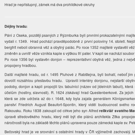
Hrad je nepřístupný, zámek má dva prohlídkové okruhy
Dějiny hradu:
Páni z Oseka, později psaných z Rýzmburka byli prvními prokazatelnými majit
vydali r. 1349. Hrad pochází pravděpodobně z první poloviny 14. století. Nej
bergfrít neboli obranná věž a obytný palác. Po roce 1352 majitelé vystavěli věž
změněn a uvnitř věže vznikla kaple s výškou tří pater. V kapli se nachází soubo
Po roce 1356 byl vystavěn donjon – reprezentativní obytná věž, jedna z nejv
propojeny hradbou.
Další majitelé hradu, od r. 1495 Pluhové z Rabštejna, byli bohatí, neboť jim 
dovolit rozsáhlou přestavbu hradu. Upravili interiéry donjonu, nejstarší obyt
podoby, donjon a kapli propojili tzv. tabulnicí (název od jídelních tabulí), kte
účelům (hostiny, slavnosti). R. 1624 získávají hrad Questenberkové. Za jejic
která se zde udržela až do r. 1648, kdy byla zajata generálem Königsmarke
panství Friedrich August Beaufort-Spontin, který viděl budoucnost svého 
Rakousku. Roku 1838 zakoupil od církve jeho syn Alfred
relikviář svatého Ma
úpravě středověkého hradu, který měl být dle plánů architekta Zítka propo
náročnosti byla na základě těchto plánů upravena pouze zámecká kaple sv. Pet
Bečovský hrad je ve srovnání s ostatními hrady v ČR výjimečně zachovalý.