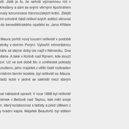
i. Jisté je to, že sehrál významnou roli v
 křesťany a sám se svými věrnými Apolinářem
naly korunovace francouzských králů. Zdejší
mi ochotně části relikvií svých světců věnoval
 do benediktinského opatství sv. Jana Křtitele
v. Maura pořídí nový luxusní relikviář v podobě
níky v dolním Porýní. Vytvořili mimořádnou
viáře ze stejné doby lze najít v Německu. Dva
Marie. A také v Kolíně nad Rýnem, kde slouží
íškovi. Už ve své době šlo o umělecké poklady
zrušeno, jeho majetek z větší části rozkraden
tním farním kostele, byl relikviář sv. Maura.
ladů ležel v jedné se sakristií mezi starým
l nákladně opravit. V roce 1888 byl relikviář
a zámek v Bečově nad Teplou, kde měli svoje
n, který kolaboroval s fašisty a před útěkem z
y hradní kaple. Majetek Beaufortů byl státem