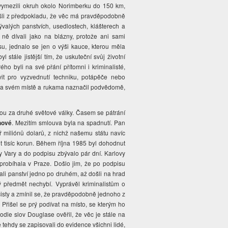
 vymezili okruh okolo Norimberku do 150 km,
yšli z předpokladu, že věc má pravděpodobně
ývalých panstvích, usedlostech, klášterech a
ně dívali jako na blázny, protože ani sami
isu, jednalo se jen o výši kauce, kterou měla
 stále jistější tím, že uskuteční svůj životní
ho byli na své přání přítomni i kriminalisté,
it pro vyzvednutí techniku, potápěče nebo
e na svém místě a rukama naznačil podvědomě,
ytou za druhé světové války. Časem se pátrání
hové
. Mezitím smlouva byla na spadnutí. Pan
 miliónů dolarů, z nichž našemu státu navíc
et tisíc korun. Během října 1985 byl dohodnut
 Vary a do podpisu zbývalo pár dní. Karlovy
probíhala v Praze. Došlo jim, že po podpisu
li panství jedno po druhém, až došli na hrad
 předmět nechybí. Vyprávěl kriminalistům o
cisty a zmínil se, že pravděpodobně jednoho z
Přišel se prý podívat na místo, se kterým ho
podle slov Douglase ověřil, že věc je stále na
 tehdy se zapisovali do evidence všichni lidé,