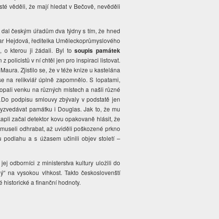
isté věděli, že mají hledat v Bečově, nevěděli
 dal českým úřadům dva týdny s tím, že hned
mar Hejdová, ředitelka Uměleckoprůmyslového
 o kterou ji žádali. Byl to
soupis památek
 policistů v ní chtěl jen pro inspiraci listovat.
 Maura. Zjistilo se, že v téže knize u kastelána
 se na relikviář úplně zapomnělo. S lopatami,
opali venku na různých místech a našli různé
…Do podpisu smlouvy zbývaly v podstatě jen
 vyzvedávat památku i Douglas. Jak to, že mu
kapli začal detektor kovu opakovaně hlásit, že
i museli odhrabat, až uviděli poškozené prkno
 podlahu a s úžasem učinili objev století –
ej odborníci z ministerstva kultury uložili do
ý“ na vysokou vlhkost. Takto českoslovenští
 historické a finanční hodnoty.