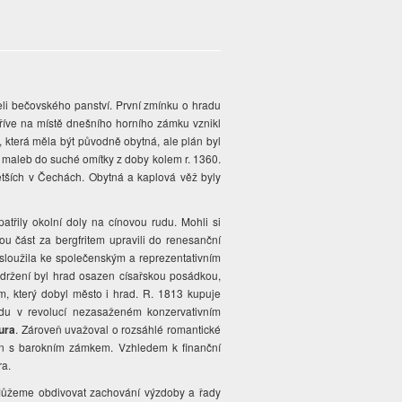
eli bečovského panství. První zmínku o hradu
dříve na místě dnešního horního zámku vznikl
, která měla být původně obytná, ale plán byl
r maleb do suché omítky z doby kolem r. 1360.
ětších v Čechách. Obytná a kaplová věž byly
patřily okolní doly na cínovou rudu. Mohli si
nou část za bergfritem upravili do renesanční
rá sloužila ke společenským a reprezentativním
h držení byl hrad osazen císařskou posádkou,
m, který dobyl město i hrad. R. 1813 kupuje
rodu v revolucí nezasaženém konzervativním
ura
. Zároveň uvažoval o rozsáhlé romantické
jen s barokním zámkem. Vzhledem k finanční
ra.
 Můžeme obdivovat zachování výzdoby a řady