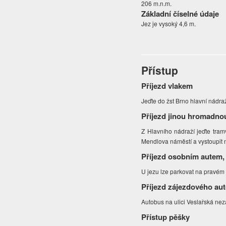
206 m.n.m.
Základní číselné údaje
Jez je vysoký 4,6 m.
Přístup
Příjezd vlakem
Jeďte do žst Brno hlavní nádra
Příjezd jinou hromadno
Z Hlavního nádraží jeďte tramv
Mendlova náměstí a vystoupit 
Příjezd osobním autem,
U jezu lze parkovat na pravém 
Příjezd zájezdového au
Autobus na ulici Veslařská nez
Přístup pěšky