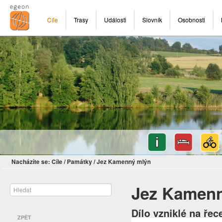
Cíle
Trasy
Události
Slovník
Osobnosti
Nacházíte se:
Cíle
/
Památky
/
Jez Kamenný mlýn
Jez Kamen
Dílo vzniklé na řec
ZPĚT