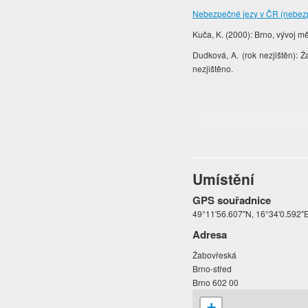
Nebezpečné jezy v ČR (nebez
Kuča, K. (2000): Brno, vývoj mě
Dudková, A. (rok nezjištěn): Ža
nezjištěno.
Umístění
GPS souřadnice
49°11'56.607"N, 16°34'0.592"
Adresa
Žabovřeská
Brno-střed
Brno 602 00
+