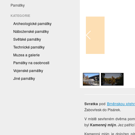
Památky
KATEGORIE
Archeologické památky
Náboženské památky
Světské památky
Technické památky
Muzea a galerie
Památky na osobnosti
1
/
2
Vojenské památky
Jiné památky
Svratka
pod
Brněnskou přeh
Žabovřesk do Pisárek.
V místě sevřeném dvěma poměr
byl
Kamenný mlýn
. Jez patří
Kamenný mlýn je doložen pís