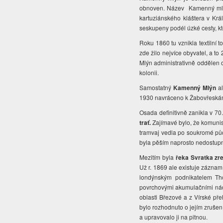
obnoven. Název Kamenný mlýn s
kartuziánského kláštera v Král
seskupeny podél úzké cesty, k
Roku 1860 tu vznikla textilní t
zde žilo nejvíce obyvatel, a 
Mlýn administrativně oddělen 
kolonii.
Samostatný
Kamenný Mlýn
al
1930 navráceno k Žabovřesk
Osada definitivně zanikla v 70.
trať.
Zajímavé bylo, že komunist
tramvaj vedla po soukromé půd
byla pěším naprosto nedostupn
Mezitím byla
řeka Svratka zr
Už r. 1869 ale existuje zázna
londýnským podnikatelem T
povrchovými akumulačními nád
oblasti Březové a z Vírské př
bylo rozhodnuto o jejím zruše
a upravovalo ji na pitnou.