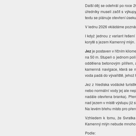
Další děj se odehrál po roce 2
úředníky museli začít s výkup
textu se plánuje otevření úseku
V lednu 2026 vkládáme poznámku
I když jednou z variant řešen
korytě s jezem Kamenný mlýn
Jez
je postaven v říčním kilome
na 50 m. Stupeň o jednom poli
oddělena betonovým pilířem, 
kamenná navigace, která se n
voda padá do vývařiště, jehož
Jez z hlediska vodácké turisti
nebo normální vody jej ale ne
nadále otevřena branka). Přen
nad jezem v místě výstupu již s
Na levém břehu místo pro přen
Vzhledem k tomu, že Svratka 
Kamenný mlýn nebude mnoho 
Podle: