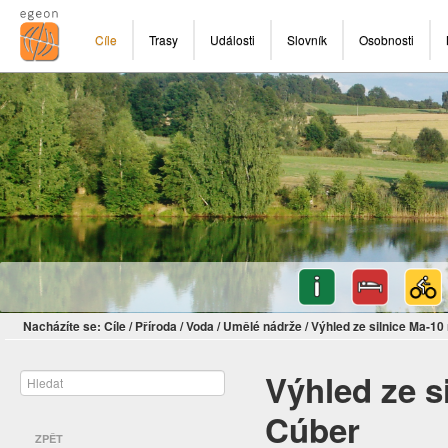
Cíle
Trasy
Události
Slovník
Osobnosti
Nacházíte se:
Cíle
/
Příroda
/
Voda
/
Umělé nádrže
/
Výhled ze silnice Ma-10
Výhled ze s
Cúber
ZPĚT