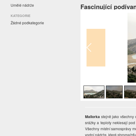
Fascinující podívan
Umělé nádrže
KATEGORIE
Žádné podkategorie
1
/
4
Mallorka
stejně jako všechny 
srážky a teploty neklesají pod
Všechny místní samosprávy mus
vodní nádrže, které shromažďuj