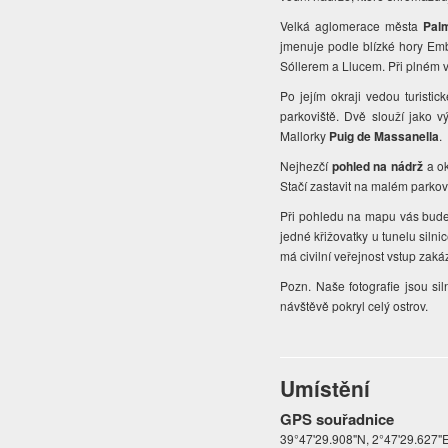
Velká aglomerace města
Pal
jmenuje podle blízké hory E
Sóllerem a Llucem. Při plném v
Po jejím okraji vedou turisti
parkoviště. Dvě slouží jako 
Mallorky
Puig de Massanella
.
Nejhezčí
pohled na nádrž
a ok
Stačí zastavit na malém parkovi
Při pohledu na mapu vás bude
jedné křižovatky u tunelu silni
má civilní veřejnost vstup zak
Pozn. Naše fotografie jsou si
návštěvě pokryl celý ostrov.
Umístění
GPS souřadnice
39°47'29.908"N, 2°47'29.627"