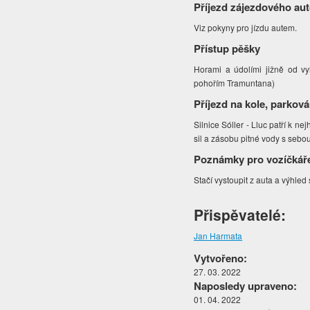
Příjezd zájezdového au
Viz pokyny pro jízdu autem.
Přístup pěšky
Horami a údolími jižně od vy
pohořím Tramuntana)
Příjezd na kole, parková
Silnice Sóller - Lluc patří k n
sil a zásobu pitné vody s sebo
Poznámky pro vozíčkář
Stačí vystoupit z auta a výhled 
Přispěvatelé:
Jan Harmata
Vytvořeno:
27. 03. 2022
Naposledy upraveno:
01. 04. 2022