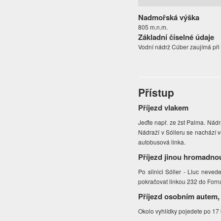
Nadmořská výška
805 m.n.m.
Základní číselné údaje
Vodní nádrž Cúber zaujímá při
Přístup
Příjezd vlakem
Jeďte např. ze žst Palma. Nádr
Nádraží v Sólleru se nachází 
autobusová linka.
Příjezd jinou hromadno
Po silnici Sóller - Lluc neve
pokračovat linkou 232 do Forn
Příjezd osobním autem,
Okolo vyhlídky pojedete po 17 