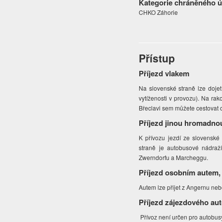
Kategorie chráněného 
CHKO Záhorie
Přístup
Příjezd vlakem
Na slovenské straně lze dojet
vytíženosti v provozu). Na rak
Břeclavi sem můžete cestovat
Příjezd jinou hromadno
K přívozu jezdí ze slovenské
straně je autobusové nádraž
Zwerndorfu a Marcheggu.
Příjezd osobním autem,
Autem lze přijet z Angernu nebo
Příjezd zájezdového au
Přívoz není určen pro autobus