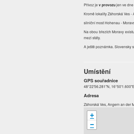
Přívoz je
v provozu
jen ve dne
Kromě lokality Záhorská Ves 
silniční most Hohenau - Morav
Na obou březích Moravy existu
mezi státy.
A ještě poznámka. Slovensky s
Umístění
GPS souřadnice
48°22'56.281"N, 16°50'1.600"
Adresa
Záhorská Ves, Angern an der M
+
−