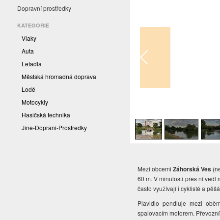
Dopravní prostředky
KATEGORIE
Vlaky
Auta
Letadla
Městská hromadná doprava
Lodě
Motocykly
1
/
5
Hasičská technika
Jine-Doprani-Prostredky
Mezi obcemi
Záhorská Ves
(n
60 m. V minulosti přes ní vedl
často využívají i cyklisté a pěšá
Plavidlo pendluje mezi obě
spalovacím motorem. Převozník