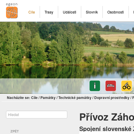
Cíle
Trasy
Události
Slovník
Osobnosti
Nacházíte se:
Cíle
/
Památky
/
Technické památky
/
Dopravní prostředky
/
Přívoz Záho
Spojení slovenské 
ZPĚT