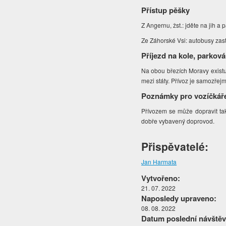
Přístup pěšky
Z Angernu, žst.: jděte na jih a
Ze Záhorské Vsi: autobusy zas
Příjezd na kole, parková
Na obou březích Moravy existu
mezi státy. Přívoz je samozřej
Poznámky pro vozíčkář
Přívozem se může dopravit tak
dobře vybavený doprovod.
Přispěvatelé:
Jan Harmata
Vytvořeno:
21. 07. 2022
Naposledy upraveno:
08. 08. 2022
Datum poslední návštěv