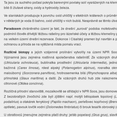
Ta jsou za suchého počasí pokryta barevnými povlaky solí vysrážených na křeme
bílé či žlutavé sírany, oxidy a hydroxidy železa.
Ve slaniskách prostupuje k povrchu oxid uhličitý v efektních kráterech o průměr
v některých je voda či bahno, oxid uhličitý v nich bublá. Nesprávně se těmto út
Paradoxem
chráněného území je fakt, že dnešní „surová“ podoba mofetového p
podmínil člověk dřívější těžbou rašeliny pro lázeňské účely a těžbou křemeliny 
na velkém území dnešní rezervace. Dokonce i Císařský pramen byl navrtán a p
ochranou a příroda se na vytěžená místa pomalu vrací.
Rozličné biotopy
a jejich vzájemné prolínání vytvořily na území NPR Soos
Významná jsou zejména rostlinná společenstva rašelinišť. Ze vzácných druh
(
Utricularia ochroleuca
), bublinatka prostřední (
Utricularia intermedia
), jedn
bažinná (
Carex limosa
), rdest alpský (
Potamogeton alpinus
), rosnatka okr
maloúborný (
Scorzonera parviflora
), hrotnosemenka bílá (
Rhynchospora alba
přímořská (
Glaux maritima
) a další. Ze vzácných druhů hub zde nalezneme
citronové (
Otidea concinna
).
Rozličná přírodní stanoviště, mozaikovitě se střídající v NPR Soos, jsou do
Z bezobratlých živočichů zde byli zjištěni např. motýli bělopásek topolový (
L
podalirius
) a otakárek fenyklový (
Papilio machaon
), perleťovec kopřivový (
Brent
optilete
), pavouk lovčík vodní (
Dolomedes fimbriatus
) či brouk tesařík obrovský (
U obratlovců jmenujme zejména ptačí druhy: jeřáb popelavý
(Grus grus)
, slav