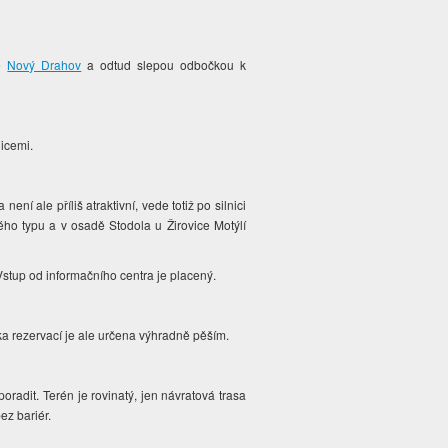
ce
Nový Drahov
a odtud slepou odbočkou k
nicemi.
ní ale příliš atraktivní, vede totiž po silnici
kého typu a v osadě Stodola u Žirovice Motýlí
Vstup od informačního centra je placený.
zka rezervací je ale určena výhradně pěším.
radit. Terén je rovinatý, jen návratová trasa
ez bariér.