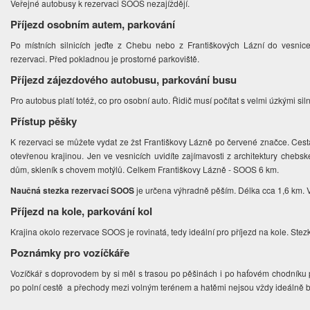
Veřejné autobusy k rezervaci SOOS nezajíždějí.
Příjezd osobním autem, parkování
Po místních silnicích jeďte z Chebu nebo z Františkových Lázní do vesni
rezervaci. Před pokladnou je prostorné parkoviště.
Příjezd zájezdového autobusu, parkování busu
Pro autobus platí totéž, co pro osobní auto. Řidič musí počítat s velmi úzkými sil
Přístup pěšky
K rezervaci se můžete vydat ze žst Františkovy Lázně po červené značce. Cesta ne
otevřenou krajinou. Jen ve vesnicích uvidíte zajímavosti z architektury chebs
dům, skleník s chovem motýlů. Celkem Františkovy Lázně - SOOS 6 km.
Naučná stezka rezervací SOOS
je určena výhradně pěším. Délka cca 1,6 km. 
Příjezd na kole, parkování kol
Krajina okolo rezervace SOOS je rovinatá, tedy ideální pro příjezd na kole. Ste
Poznámky pro vozíčkáře
Vozíčkář s doprovodem by si měl s trasou po pěšinách i po haťovém chodníku po
po polní cestě a přechody mezi volným terénem a hatěmi nejsou vždy ideálně b