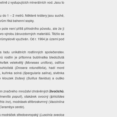
lině z vystupujících minerálních vod. Jsou to
u do 1 – 2 metrů. Některé krátery jsou suché,
varům říká bahenní sopky.
ole není příliš přírodního původu, ale že ji
pro výrobu žáruvzdorných materiálů. Těžilo se
růmyslově využíván. Od r. 1964 je území pod
 řadu unikátních rostlinných společenstev.
ů rostlin je přítomna bublinatka bledožlutá
okvítek velekvětý (
Moneses uniflora
), ostřice
ouhlolistá (
Drosera rotundifolia
), hadí mord
), kuřinka solná (
Spergularia salina
), sivěnka
 klouzek žlutavý (
Suillus flavidus
) a ouško
movem značného množství chráněných
živočichů
.
imenitis populi
), otakárek ovocný (
Iphiclides
his ino
), modrásek stříbroskvrnný (
Vacciniina
Cerambyx cerdo
).
ík modráček středoevropský (
Luscinia svecica