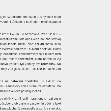
 jejím území pramení okolo 200 kyselek nebo
í vodními tůňkami v bažinatém okolí skoupém
2 km x 1,4 km. Je bezodtoká. Před 12 000 –
ní části území (kde dnes vede naučná stezka)
dklad tohoto území tvoří asi 48 metrů silná
ně zvětralé podloží žul a svorů s četnými zlomy
 je bezodtoké, koncentrovaly se z minerálních
na pak řasám
rozsivkám
, které normálně žijí
pánve zvláštní typ zeminy, tzv.
křemelinu
. Na
enty zde jsou „tlusté“ asi 120 m, takže zde
vána na
haťovém chodníku
. Při exkurzi do
m Glauberovy soli a síranu železnatého. Má
ysrážené okrové povlaky v okolí.
xid uhličitý a minerální prameny si razí cestu
e způsobeno obrovským zasolením půdy a také
šená plocha již nezarostla a vznikla slaniska.