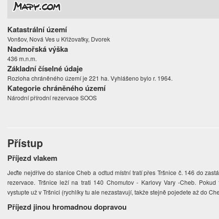
Katastrální území
Vonšov, Nová Ves u Křižovatky, Dvorek
Nadmořská výška
436 m.n.m.
Základní číselné údaje
Rozloha chráněného území je 221 ha. Vyhlášeno bylo r. 1964.
Kategorie chráněného území
Národní přírodní rezervace SOOS
Přístup
Příjezd vlakem
Jeďte nejdříve do stanice Cheb a odtud místní tratí přes Tršnice č. 146 do zast
rezervace. Tršnice leží na trati 140 Chomutov - Karlovy Vary -Cheb. Pokud
vystupte už v Tršnici (rychlíky tu ale nezastavují, takže stejně pojedete až do Ch
Příjezd jinou hromadnou dopravou