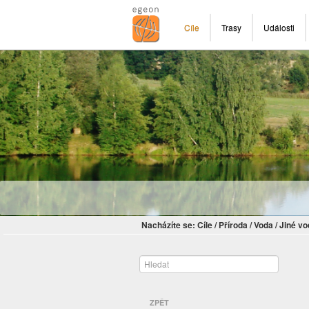
Cíle
Trasy
Události
Nacházíte se:
Cíle
/
Příroda
/
Voda
/
Jiné vo
ZPĚT