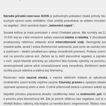
Národní přírodní rezervace SOOS
je jedinečným pokladem české přírody. Na
suchých výronů oxidu uhličitého. Oxid uhličitý probublává ve velkém množstv
na vegetaci , čímž vyvolává dojem
„bahenních sopek“.
Sooská kotlina je malá prohlubeň v rámci Chebské pánve. Má rozměry asi 2,
10 000 lety se v této minipánvi začaly usazovat
slatina a rašelina
. V jihozápad
prostupovaly rašelinou odspodu silně
mineralizované vody
. Geologický po
(vlastně spíše „tenká“) vrstva čtvrtohorních sedimentů, pod nimiž se nachází sil
a puklinami – ideální prostředí pro výstup minerálních pramenů. Protože území
vod na povrchu pánve soli. Začalo se tu dařit slanomilné vegetaci a zejmé
v moři. Jejich křemité schránky po odumření těla rozsivky vytvořily na povrchu 
severovýchodě pánve silně mineralizované vody nevyvěraly, čtvrtohorní sedim
vznikla pouze rašelina a slatina bez křemeliny.
Rezervací vede
naučná stezka
, v nejvíce efektních místech je vybudo
chráněného území turisty nejdříve zaujme
Císařský pramen
s vysokým obsahe
zajímavě upravený přeliv a okolí. O silné přítomnosti železa v prameni svědčí v
Největší přírodou připravené divadlo návštěvníky čeká na
mofetovém poli
. O
k povrchu přes křemelinový štít. Zde je povrch většinou bez vegetace, což j
dřívější těžbou rašeliny, kdy krajina už neměla šanci zregenerovat. Těžbou naru