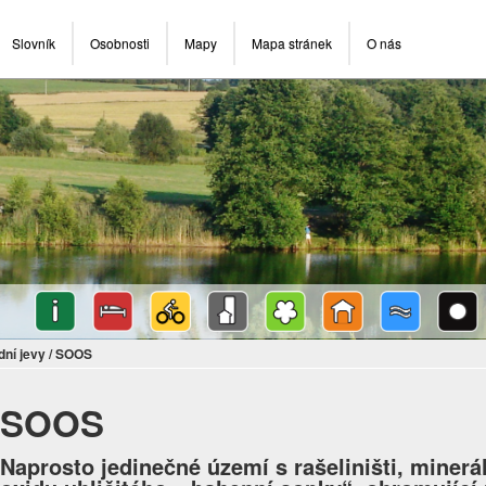
Slovník
Osobnosti
Mapy
Mapa stránek
O nás
dní jevy
/
SOOS
SOOS
Naprosto jedinečné území s rašeliništi, miner