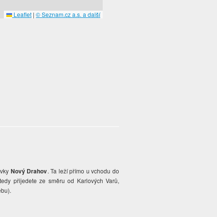
Leaflet
|
© Seznam.cz a.s. a další
ávky
Nový Drahov
. Ta leží přímo u vchodu do
 tedy přijedete ze směru od Karlových Varů,
ebu).