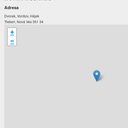
Adresa
Dvorek, Vonšov, Hájek
Třebeň, Nová Ves 351 34
+
−