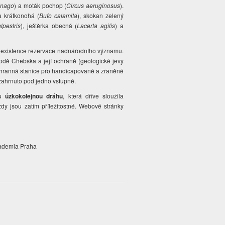
inago
) a moták pochop (
Circus aeruginosus
).
a krátkonohá (
Bufo calamita
), skokan zelený
alpestris
), ještěrka obecná (
Lacerta agilis
) a
y existence rezervace nadnárodního významu.
odě Chebska a její ochraně (geologické jevy
chranná stanice pro handicapované a zraněné
zahrnuto pod jedno vstupné.
ou
úzkokolejnou dráhu
, která dříve sloužila
dy jsou zatím příležitostné. Webové stránky
cademia Praha