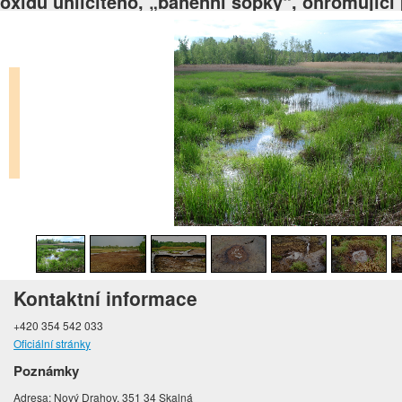
oxidu uhličitého, „bahenní sopky“, ohromující 
Kontaktní informace
+420 354 542 033
Oficiální stránky
Poznámky
Adresa: Nový Drahov, 351 34 Skalná