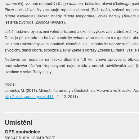
cyanecula
), vodouš rudonohý (
Tringa totanus
), bekasina otavní (
Gallinago gall
Plazy a obojživelníky zastupuje ropucha obecná (
Bufo bufo
), vzácná ropuch
(Rana esculenta),
skokan hnědý
(Rana temporaria)
, čolek horský (
Triturus 
ještěrka živorodá (
Zootoca vivipara
).
Ještě nedávno bylo území volně přístupné a okolí nevykazovalo žádné známk
Dnes je při vchodu na haťové chodníky vybudováno muzeum s expozicí o přír
jsou tam znázorněny velmi poutavě, nicméně laik jim bohužel neporozumí), zá
živočichy, daňčí obora, expozice Dějiny Země s obrazy Zdeňka Buriana. Vše je 
Nedávno se podařilo na úseku dlouhém 1,8 km znovu zprovoznit blízk
průmyslovým účelům. Nepochybně najde místo v srdcích návštěvníků. Její jíz
uvádíme v sekci Rady a tipy.
Podle:
Janoška, M. (2011): Minerální prameny v Čechách, na Moravě a ve Slezsku, A
http://lokality.geology.cz/1418
(1. 12. 2011)
Umístění
GPS souřadnice
50°8'47.516"N, 12°24'9.708"E