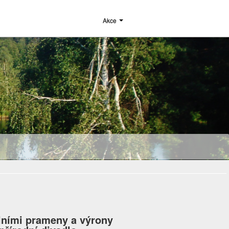
Akce
álními prameny a výrony