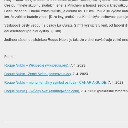
Cestou minete skupinu skalních jehel s Mnichem a horské sedlo s křižovatkou
Cestu zvládnou i méně zdatní turisté, je dlouhá asi 1,5 km. Pokud se vydáte na
tím, že zpět se budete vracet již za tmy, protože na Kanárských ostrovech panuj
Výstupové cesty vedou i z osady La Culata (strmý výstup 3,5 km), od tábořišt
del Aserrador (prudký výstup 3,3 km).
Jedinou zápornou stránkou Roque Nublo je fakt, že vrchol navštěvuje velké množ
Podle:
Roque Nublo – Wikipedie (wikipedia.org)
, 7. 4. 2023
Roque Nublo - Země Světa (zemesveta.cz)
, 7. 4. 2023
Roque Nublo – monumentálny symbol ostrova - CANARIA GUIDE
, 7. 4. 2023
Roque Nublo | | Svůdný svět (alluringworld.com)
, 7. 4. 2023 (překrásné fotografi