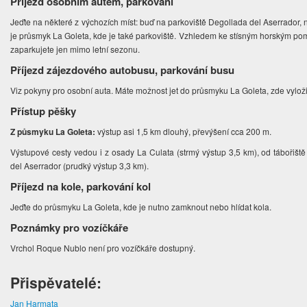
Příjezd osobním autem, parkování
Jeďte na některé z výchozích míst: buď na parkoviště Degollada del Aserrador, n
je průsmyk La Goleta, kde je také parkoviště. Vzhledem ke stísným horským p
zaparkujete jen mimo letní sezonu.
Příjezd zájezdového autobusu, parkování busu
Viz pokyny pro osobní auta. Máte možnost jet do průsmyku La Goleta, zde vyložit
Přístup pěšky
Z půsmyku La Goleta:
výstup asi 1,5 km dlouhý, převýšení cca 200 m.
Výstupové cesty vedou i z osady La Culata (strmý výstup 3,5 km), od tábořišt
del Aserrador (prudký výstup 3,3 km).
Příjezd na kole, parkování kol
Jeďte do průsmyku La Goleta, kde je nutno zamknout nebo hlídat kola.
Poznámky pro vozíčkáře
Vrchol Roque Nublo není pro vozíčkáře dostupný.
Přispěvatelé:
Jan Harmata