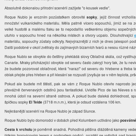
Absolutně dokonalou přírodní scenérii zažijete "o kousek vedle".
Roque Nublo je erozním pozůstatkem obrovité
sopky
, jejíž činnost vrcholi
množství vulkanického materiálu. Měla patrně vícero sopouchů, jimiž se na
velké hustotě a malému tlaku se to nepodařilo veškerému objemu sopečnýc
utuhlo v sopouchu hned na několika místech a otvory ucpalo. Dlouhotrvající
materiálu, sopouchy zůstaly odkryty. Nejvýraznější z nich je dnes (alespoň p
Další podobné v okolí zvětraly do zajímavých bizarních tvarů a nesou různé názvy
Roque Nublo se obvykle do češtiny překládá slovy Oblačná skála, což vystihuje
Canarie. Mraky přicházející obvykle od severu často zakryjí hory tak, že tu nev
že budete pozorovat oblačnost, která "narazí" od severu do hřebene a třeba ta
oblak přejde přes hřeben a při klesání se rozpustí (zvyšuje se v něm teplota, p
Pokud ale budete mít štěstí, pak se vám z Roque Nublo otevře naprosto j
převážně červenavých odstínů jsou fantastické. Uvidíte Pico de las Nieves s
mnohá údolí na severní straně ostrova. A pokud bude daleká dohlednost, sp
špičkou sopky
El Teide
(3718 m.n.m.), která je odsud vzdálena 106 km.
Nejkrásnější scenérií na Roque Nublo je západ Slunce.
Roque Nublo bylo domorodci v dobách před Kolumbem uctíváno jako
posvátné
Cesta k vrcholu
je poměrně snadná. Pohodlná pěšina dlážděná kameny vede 
řídkým borovicovým lesem s podrostem pryšců, později se vyšplhá nad hranici