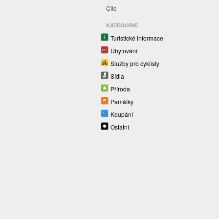
Cíle
KATEGORIE
Turistické informace
Ubytování
Služby pro cyklisty
Sídla
Příroda
Památky
Koupání
Ostatní