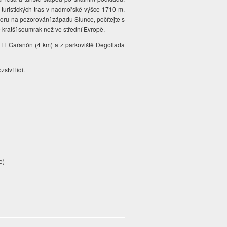
 turistických tras v nadmořské výšce 1710 m.
horu na pozorování západu Slunce, počítejte s
e kratší soumrak než ve střední Evropě.
ě El Garaňón (4 km) a z parkoviště Degollada
ství lidí.
e)