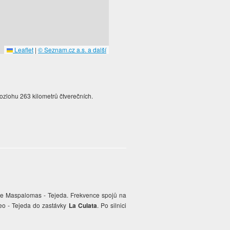
Leaflet
|
© Seznam.cz a.s. a další
ozlohu 263 kilometrů čtverečních.
 de Maspalomas - Tejeda. Frekvence spojů na
teo - Tejeda do zastávky
La Culata
. Po silnici