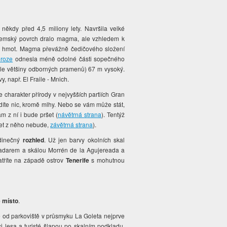
la někdy před 4,5 miliony lety. Navršila velké
 zemský povrch dralo magma, ale vzhledem k
h hmot. Magma převážně čedičového složení
eroze
odnesla méně odolné části sopečného
odle většiny odborných pramenů) 67 m vysoký.
, např. El Fraile - Mnich.
 charakter přírody v nejvyšších partiích Gran
idíte nic, kromě mlhy. Nebo se vám může stát,
m z ní i bude pršet (
návětrná strana
). Tentýž
ršet z něho nebude,
závětrná strana
).
edinečný
rozhled
. Už jen barvy okolních skal
 radarem a skálou Morrén de la Agujereada a
atříte na západě ostrov
Tenerife
s mohutnou
 místo
.
od parkoviště v průsmyku La Goleta nejprve
 lesa a turisté šlapou po skalním podkladu.