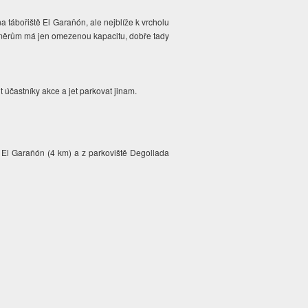
a tábořiště El Garaňón, ale nejblíže k vrcholu
oměrům má jen omezenou kapacitu, dobře tady
 účastníky akce a jet parkovat jinam.
ě El Garaňón (4 km) a z parkoviště Degollada