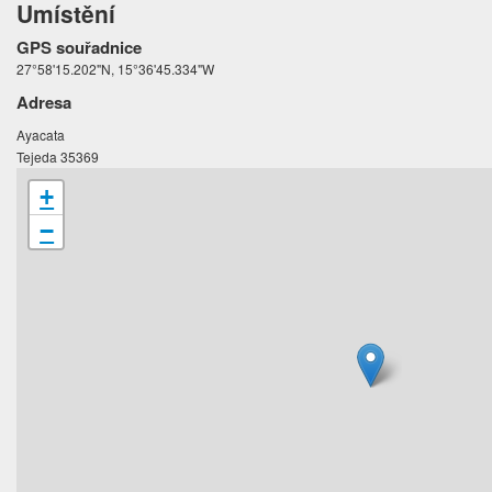
Umístění
GPS souřadnice
27°58'15.202"N, 15°36'45.334"W
Adresa
Ayacata
Tejeda 35369
+
−