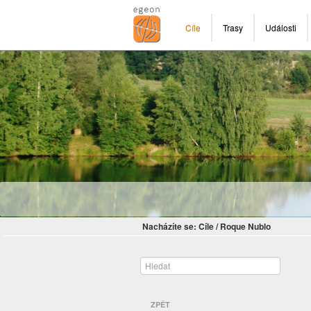
Cíle
Trasy
Události
Nacházíte se:
Cíle
/
Roque Nublo
ZPĚT