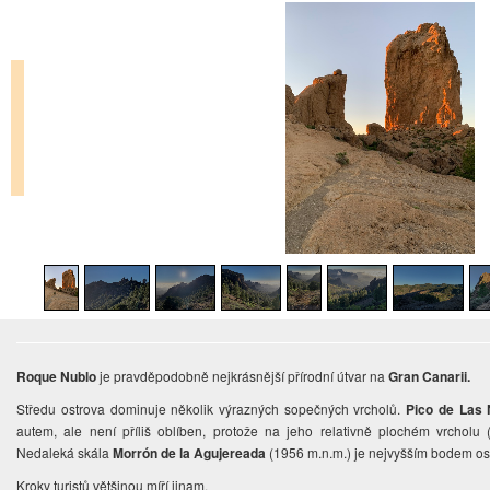
Roque Nublo
je pravděpodobně nejkrásnější přírodní útvar na
Gran Canarii.
Středu ostrova dominuje několik výrazných sopečných vrcholů.
Pico de Las 
autem, ale není příliš oblíben, protože na jeho relativně plochém vrcholu
Nedaleká skála
Morrón de la Agujereada
(1956 m.n.m.) je nejvyšším bodem os
Kroky turistů většinou míří jinam.