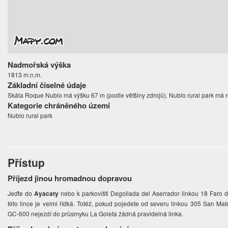
Nadmořská výška
1813 m.n.m.
Základní číselné údaje
Skála Roque Nublo má výšku 67 m (podle většiny zdrojů). Nublo rural park má r
Kategorie chráněného území
Nublo rural park
Přístup
Příjezd jinou hromadnou dopravou
Jeďte do
Ayacaty
nebo k parkovišti Degollada del Aserrador linkou 18 Faro
této lince je velmi řídká. Totéž, pokud pojedete od severu linkou 305 San Ma
GC-600 nejezdí do průsmyku La Goleta žádná pravidelná linka.