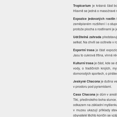
Tropicarium
je krásná část bo
Hlavně se jedná o masožravé ro
Expozice jedovatých rostlin
zeměpisném rozšíření i o stupn
protože plocha s rostlinami je
Udržitelná zahrada
představuj
setkat. Na chvíli se ocitnete v 
Exportní trasa
je část expozic
Jsou to cukrová třtina, vinná 
Kulturní trasa
je část, kde se 
vody, o tradičních krojích, m
domorodých sportech, o pirátech
Jeskyně Chacona
je dutina v
v prostoru pod pyramidami.
Casa Chacona
je dům v areál
Tiki, předinckého boha slunce. 
odkazem na základní myšlenku
v muzeu ukazují příklady stav
obyvatelé těchto končin se vz