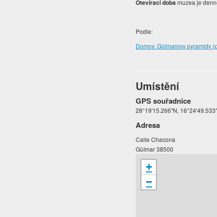
Otevírací doba
muzea je denně 
Podle:
Domov. Güímarovy pyramidy (
Umístění
GPS souřadnice
28°19'15.266"N, 16°24'49.53
Adresa
Calle Chacona
Güímar 38500
+
−