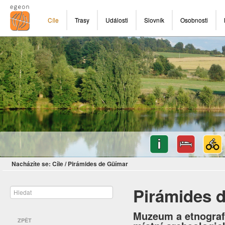
Cíle
Trasy
Události
Slovník
Osobnosti
Nacházíte se:
Cíle
/
Pirámides de Güímar
Pirámides 
Muzeum a etnograf
ZPĚT