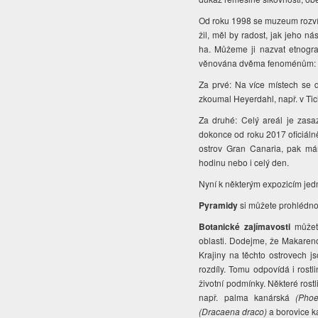
Od roku 1998 se muzeum rozvíjí
žil, měl by radost, jak jeho ná
ha. Můžeme ji nazvat etnogra
věnována dvěma fenoménům:
Za prvé: Na více místech se 
zkoumal Heyerdahl, např. v Ti
Za druhé: Celý areál je zasa
dokonce od roku 2017 oficiál
ostrov Gran Canaria, pak má
hodinu nebo i celý den.
Nyní k některým expozicím jedn
Pyramidy
si můžete prohlédnou
Botanické zajímavosti
můžet
oblasti. Dodejme, že Makareno
Krajiny na těchto ostrovech 
rozdíly. Tomu odpovídá i rostl
životní podmínky. Některé rost
např. palma kanárská
(Phoe
(Dracaena draco)
a borovice 