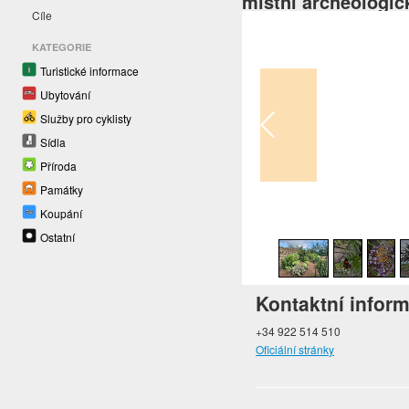
místní archeologic
Cíle
KATEGORIE
Turistické informace
Ubytování
Služby pro cyklisty
Sídla
Příroda
Památky
Koupání
1
/
40
Ostatní
Kontaktní infor
+34 922 514 510
Oficiální stránky