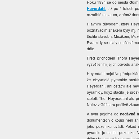
Roku 1994 se do města
Güím
Heyerdahl
.
Již po 4 letech po
rozsáhlé muzeum, v němž dnes 
Hlavním důvodem, který Heyer
poznávacím znakem byly mj. 
těchto staveb s Mexikem, Mez
Pyramidy se staly součástí m
dále.
Před příchodem Thora Heyer
vysvětlením jejich původu a ta
Heyerdahl nejdříve předpoklád
že obyvatelé pyramidy naskl
Heyerdahl, ani ostatní ale ne
pyramidy, když stačilo je pros
století. Thor Heyeradahl ale p
Nález v Güímaru pečlivě zkouma
A nyní pojďme do
nedávné hi
dokumentech o koupi není ani
jeho pozemku uvádí. Pokud uz
pyramid je majitel pozemku. 
důkaz řemeslné šikovnosti, obec