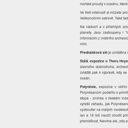
mořské proudy v oceánu, které 
Ve třetí místnosti si můžete pr
Velikonočním ostrově. Také ta
Na nádvoří a v přilehlých pr
planety. Jsou zastoupeny i "
informacím z místního archeol
nimi.
Přednášková síň
je umístěna 
Stálá expozice o Thoru Heye
slavného dobrodruha, archeol
zvláště pak k výpravě, kdy se
oceán.
Polynésie,
expozice
v obřím
Polynésanům podařilo s primiti
stopa - zmínka o českém inže
vyřešil záhadu, jak Polynésan
vyzkoušel na malých modelec
lan a 16 lidí naučil chodit 
přemisťovat. Nevíme ale, zda 