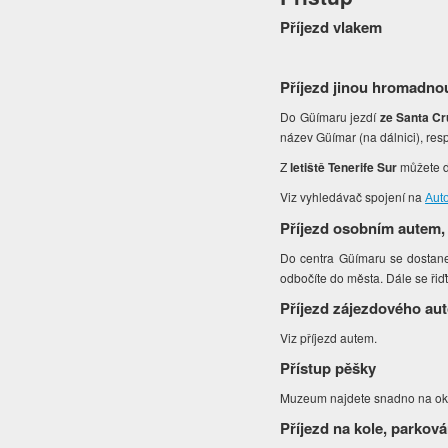
Příjezd vlakem
Příjezd jinou hromadno
Do Güímaru jezdí
ze Santa Cr
název Güímar (na dálnici), resp.
Z
letiště Tenerife Sur
můžete d
Viz vyhledávač spojení na
Auto
Příjezd osobním autem,
Do centra Güímaru se dostanet
odbočíte do města. Dále se řiď
Příjezd zájezdového au
Viz příjezd autem.
Přístup pěšky
Muzeum najdete snadno na okr
Příjezd na kole, parková