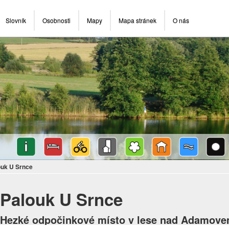
Slovník
Osobnosti
Mapy
Mapa stránek
O nás
ouk U Srnce
Palouk U Srnce
Hezké odpočinkové místo v lese nad Adamov