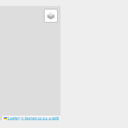
Leaflet
|
© Seznam.cz a.s. a další