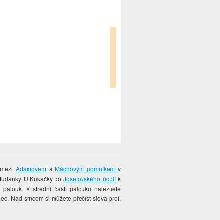
ě mezi
Adamovem
a
Máchovým pomníkem
v
 studánky U Kukačky do
Josefovského údolí
k
 palouk. V střední části palouku naleznete
c. Nad srncem si můžete přečíst slova prof.