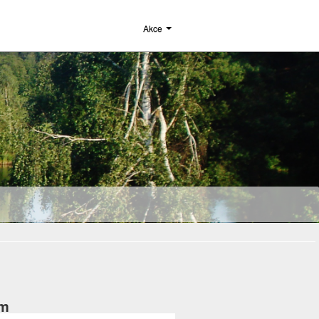
Akce
em