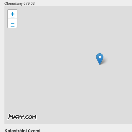
Olomučany 679 03
+
−
Katastrální území