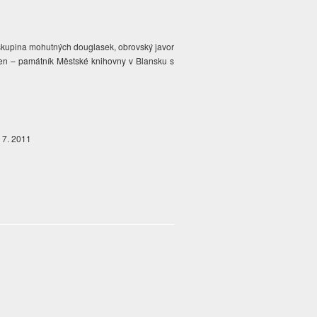
 skupina mohutných douglasek, obrovský javor
ámen – památník Městské knihovny v Blansku s
. 7. 2011