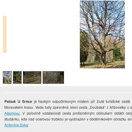
Palouk U Srnce
je hezkým odpočinkovým místem při žluté turistické cest
Moravském krasu. Vede tudy zpevněná lesní cesta „Doubská“ z křižovatky u
Adamovu
. V polovině vzdálenosti cesta protisměrným obloukem obtáčí celý
studánku, kde nad ocelovou trubkou je vyobrazen v obdélníkovém obrázku srne
Antonína Dyka
: