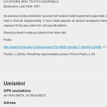
CO STVOŘIL BŮH, TO CTI A OCHRAŇUJ!
Zbudováno Léta Páně 1937
Na palouku turisty především upoutají dvě krásně rostlé kryptomerie japonské,
mléč a liliovník tulipánokvětý. V horní části palouku se skrývá nenápadný k
nápisem Knihy jsou lidem tím, čím perutě ptákům.
Palouk je ideální místo pro piknik či ke hrám dětí.
Podle:
http://www.ldf.mendelu.cz/lide/clovek.pl?id=6605;zalozka=7;studium=23696
, 11
Truhlář, J. (2003): Památníky adamovského polesí, Primus Praha, s. 93
Umístění
GPS souřadnice
49°18'43.980"N, 16°39'30.683"E
Adresa