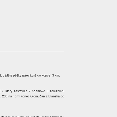
dtud jděte pěšky (převážně do kopce) 3 km.
57, který zastavuje v Adamově u železniční
č. 230 na horní konec Olomučan z Blanska do
ěte pěšky 2,5 km, pokud do výletu zahrnete i