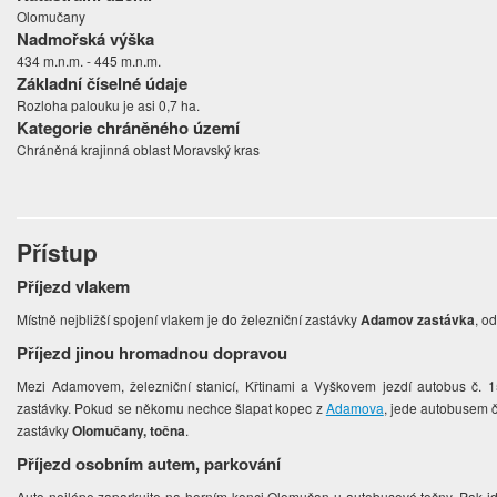
Olomučany
Nadmořská výška
434 m.n.m. - 445 m.n.m.
Základní číselné údaje
Rozloha palouku je asi 0,7 ha.
Kategorie chráněného území
Chráněná krajinná oblast Moravský kras
Přístup
Příjezd vlakem
Místně nejbližší spojení vlakem je do železniční zastávky
Adamov zastávka
, o
Příjezd jinou hromadnou dopravou
Mezi Adamovem, železniční stanicí, Křtinami a Vyškovem jezdí autobus č. 1
zastávky. Pokud se někomu nechce šlapat kopec z
Adamova
, jede autobusem 
zastávky
Olomučany, točna
.
Příjezd osobním autem, parkování
Auto nejlépe zaparkujte na horním konci Olomučan u autobusové točny. Pak jd