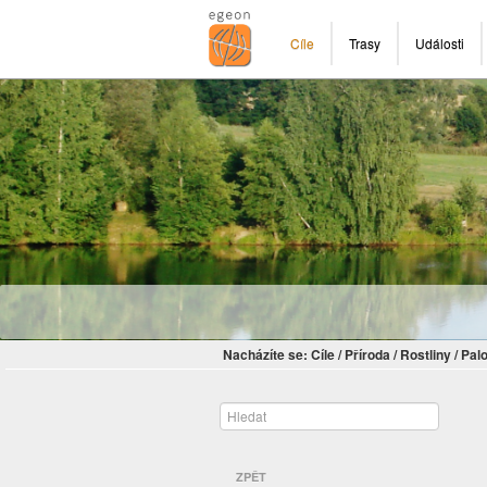
Cíle
Trasy
Události
Nacházíte se:
Cíle
/
Příroda
/
Rostliny
/
Pal
ZPĚT