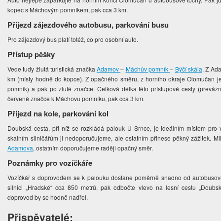
kopec s Máchovým pomníkem, pak cca 3 km.
Příjezd zájezdového autobusu, parkování busu
Pro zájezdový bus platí totéž, co pro osobní auto.
Přístup pěšky
Vede tudy žlutá turistická značka
Adamov
–
Máchův pomník
–
Býčí skála
. Z Ad
km (místy hodně do kopce). Z opačného směru, z horního okraje Olomučan je m
pomník) a pak po žluté značce. Celková délka této přístupové cesty (převážn
červené značce k Máchovu pomníku, pak cca 3 km.
Příjezd na kole, parkování kol
Doubská cesta, při níž se rozkládá palouk U Srnce, je ideálním místem pro v
skalním silničářům ji nedoporučujeme, ale ostatním přinese pěkný zážitek. Mi
Adamova
, ostatním doporučujeme raději opačný směr.
Poznámky pro vozíčkáře
Vozíčkář s doprovodem se k palouku dostane poměrně snadno od autobusové 
silnici „Hradské“ cca 850 metrů, pak odbočte vlevo na lesní cestu „Doub
doprovod by se hodně nadřel.
Přispěvatelé: