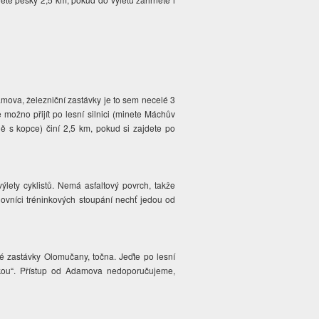
amova, železniční zastávky je to sem necelé 3
ožno přijít po lesní silnici (minete Máchův
ě s kopce) činí 2,5 km, pokud si zajdete po
ýlety cyklistů. Nemá asfaltový povrch, takže
lovníci tréninkových stoupání nechť jedou od
zastávky Olomučany, točna. Jeďte po lesní
skou“. Přístup od Adamova nedoporučujeme,