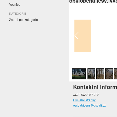
obklopená lesy, vý
Vesnice
KATEGORIE
Žádné podkategorie
1
/
16
Kontaktní infor
+420 545 237 208
Oficiální stránky
ou.babicens@tiscali.cz