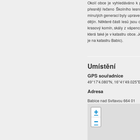
Okolí obce je vyhledáváno k p
přesněji řečeno Školního lesn
minulých generací byly uprave
dějin. Některé části lesů jso
krasový komín, skály z vápence
která také je v katastru obce
je na katastru Babic).
Umístění
GPS souřadnice
49°17'4.080"N, 16°41'49.025"E
Adresa
Babice nad Svitavou 664 01
+
−