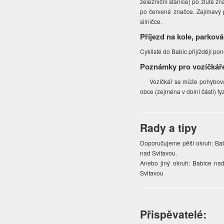
železniční stanice) po žluté 
po červené značce. Zajímavý p
silničce.
Příjezd na kole, parková
Cyklisté do Babic přijíždějí po
Poznámky pro vozíčkář
Vozíčkář se může pohybovat p
obce (zejména v dolní části) fy
Rady a tipy
Doporučujeme pěší okruh: Bab
nad Svitavou.
Anebo jiný okruh: Babice na
Svitavou
Přispěvatelé: