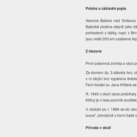
Poloha a základní popis
Vesnice Babice nad Svitavou
Babická plošina stejně jako čá
pohledech z dálky, např. z Br
jsou vidět 200 km vzdálené Alp
Z historie
První písemná zmínka o obci p
Za domem čp. 3 stávala tvrz, o
v ní stojící tvrz vypálena švé
Farní kostel sv. Jana Křtitele se
R. 1945 v okolí obce probíhal
Křtiny je v lese pomník sověts
V období po r. 1989 se do obc
louce", převážně v horní části 
Příroda v okolí