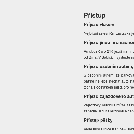
Přístup
Příjezd vlakem
Nejbližší železniční zastávka j
Příjezd jinou hromadno
Autobus číslo 210 jezdí na lin
od Brna. V Babicích vystupte 
Příjezd osobním autem,
S osobním autem lze parkovat 
patrně nejlepší nechat auto st
točna s dostatkem místa pro ně
Příjezd zájezdového au
Zájezdový autobus může zastav
zapadlé ulici na křižovatce červ
Přístup pěšky
Vede tudy silnice Kanice - Bab