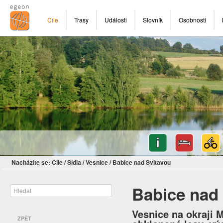
Cíle
Trasy
Události
Slovník
Osobnosti
Nacházíte se:
Cíle
/
Sídla
/
Vesnice
/
Babice nad Svitavou
Babice nad
Vesnice na okraji 
ZPĚT