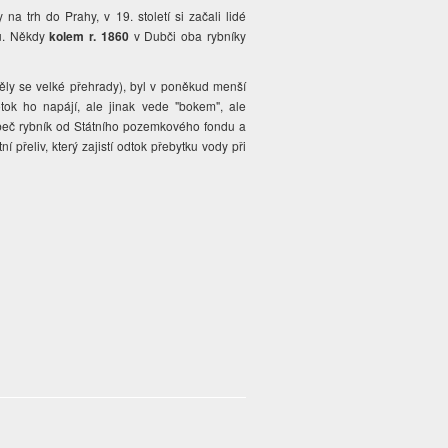
na trh do Prahy, v 19. století si začali lidé
du. Někdy
kolem r. 1860
v Dubči oba rybníky
ěly se velké přehrady), byl v poněkud menší
ok ho napájí, ale jinak vede "bokem", ale
beč rybník od Státního pozemkového fondu a
přeliv, který zajistí odtok přebytku vody při