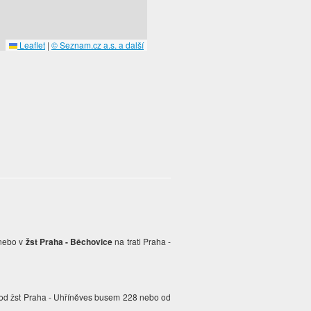
Leaflet
|
© Seznam.cz a.s. a další
 nebo v
žst Praha - Běchovice
na trati Praha -
 od žst Praha - Uhříněves busem 228 nebo od