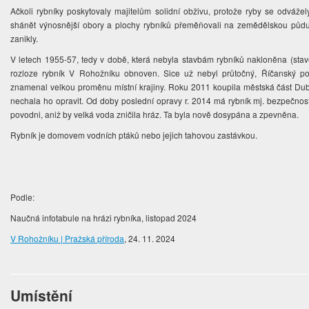
Ačkoli rybníky poskytovaly majitelům solidní obživu, protože ryby se odvážely 
shánět výnosnější obory a plochy rybníků přeměňovali na zemědělskou pů
zanikly.
V letech 1955-57, tedy v době, která nebyla stavbám rybníků nakloněna (stav
rozloze rybník V Rohožníku obnoven. Sice už nebyl průtočný, Říčanský pot
znamenal velkou proměnu místní krajiny. Roku 2011 koupila městská část Du
nechala ho opravit. Od doby poslední opravy r. 2014 má rybník mj. bezpečnostní 
povodni, aniž by velká voda zničila hráz. Ta byla nově dosypána a zpevněna.
Rybník je domovem vodních ptáků nebo jejich tahovou zastávkou.
Podle:
Naučná infotabule na hrázi rybníka, listopad 2024
V Rohožníku | Pražská příroda
, 24. 11. 2024
Umístění