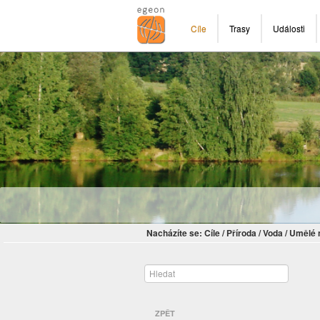
Cíle
Trasy
Události
Nacházíte se:
Cíle
/
Příroda
/
Voda
/
Umělé 
ZPĚT