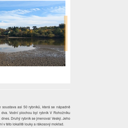
y soustava asi 50 rybníků, která se nápadně
ky dva. Vodní plochou byl rybník V Rohožníku
ž dnes. Druhý rybník se jmenoval Veský. Jeho
í v této lokalitě louky a rákosový mokřad.