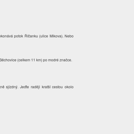
řekonává potok Říčanku (ulice Mikova). Nebo
- Běchovice (celkem 11 km) po modré značce.
ě sjízdný. Jeďte raději kratší cestou okolo