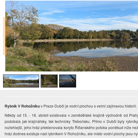
Rybník V Rohožníku
v Praze-Dubči je vodní plochou s velmi zajímavou historií.
Někdy od 15. - 16. století existovala v zemědělské krajině východně od Prah
podobala jak krajinářsky, tak technicky Třeboňsku. Přímo v Dubči byly rybní
rozlehlejší, jeho hráz překlenovala koryto Říčanského potoka poněkud níže ne
hráz dodnes existuje nad rybníkem V Rohožníku, ale místo vodní plochy jsou nyn