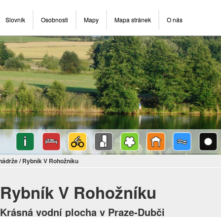
Slovník
Osobnosti
Mapy
Mapa stránek
O nás
nádrže
/
Rybník V Rohožníku
Rybník V Rohožníku
Krásná vodní plocha v Praze-Dubči