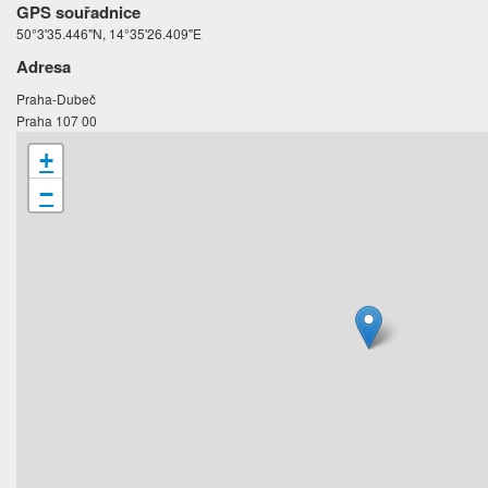
GPS souřadnice
50°3'35.446"N, 14°35'26.409"E
Adresa
Praha-Dubeč
Praha 107 00
+
−