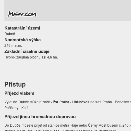
Katastrální území
Dubeč
Nadmořská výška
249 m.n.m.
Základní číselné údaje
Rybník zaujímá plochu asi 4,6 ha.
Přístup
Příjezd vlakem
Výlet do Dubče můžete začít v
žst Praha - Uhříněves
na trati Praha - Benešov
Poříčany - Kolín.
Příjezd jinou hromadnou dopravou
Do Dubče můžete přijet od stanice metra Háje nebo Černý Most busem č. 240,
stanice metra Skalka busem č. 111. Vystupte v zastávce
.