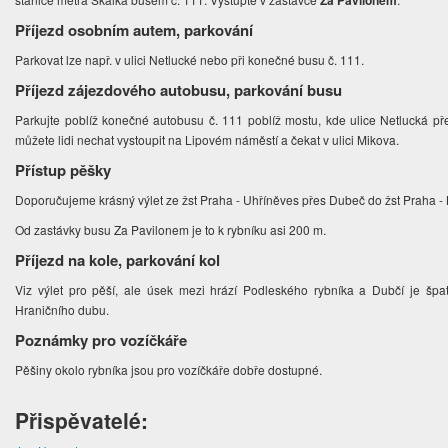
Za Pavilonem
Příjezd osobním autem, parkování
Parkovat lze např. v ulici Netlucké nebo při konečné busu č. 111.
Příjezd zájezdového autobusu, parkování busu
Parkujte poblíž konečné autobusu č. 111 poblíž mostu, kde ulice Netlucká p
můžete lidi nechat vystoupit na Lipovém náměstí a čekat v ulici Mikova.
Přístup pěšky
Doporučujeme krásný výlet ze žst Praha - Uhříněves přes Dubeč do žst Praha 
Od zastávky busu Za Pavilonem je to k rybníku asi 200 m.
Příjezd na kole, parkování kol
Viz výlet pro pěší, ale úsek mezi hrází Podleského rybníka a Dubčí je špatn
Hraničního dubu.
Poznámky pro vozíčkáře
Pěšiny okolo rybníka jsou pro vozíčkáře dobře dostupné.
Přispěvatelé: