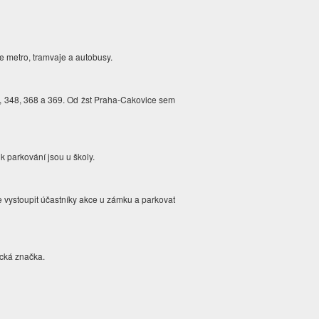
te metro, tramvaje a autobusy.
3, 348, 368 a 369. Od žst Praha-Cakovice sem
 k parkování jsou u školy.
e vystoupit účastníky akce u zámku a parkovat
ická značka.