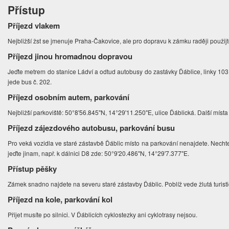
Přístup
Příjezd vlakem
Nejbližší žst se jmenuje Praha-Čakovice, ale pro dopravu k zámku raději použij
Příjezd jinou hromadnou dopravou
Jeďte metrem do stanice Ládví a odtud autobusy do zastávky Ďáblice, linky 10
jede bus č. 202.
Příjezd osobním autem, parkování
Nejbližší parkoviště: 50°8'56.845"N, 14°29'11.250"E, ulice Ďáblická. Další místa
Příjezd zájezdového autobusu, parkování busu
Pro veká vozidla ve staré zástavbě Ďáblic místo na parkování nenajdete. Necht
jeďte jinam, např. k dálnici D8 zde: 50°9'20.486"N, 14°29'7.377"E.
Přístup pěšky
Zámek snadno najdete na severu staré zástavby Ďáblic. Poblíž vede žlutá turist
Příjezd na kole, parkování kol
Přijet musíte po silnici. V Ďáblicích cyklostezky ani cyklotrasy nejsou.