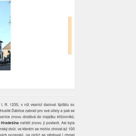
I. R. 1235, v níž vesnici daroval špitálu sv.
usité Ďáblice zabrali pro své účely a pak se
vesnice znovu dostává do majetku křížovníků,
 Hradešína
nařídil znovu ji postavit. Asi byla
anský dvůr, ve kterém se mohlo chovat až 100
ých pozemků, na nichž se pěstoval i chmel