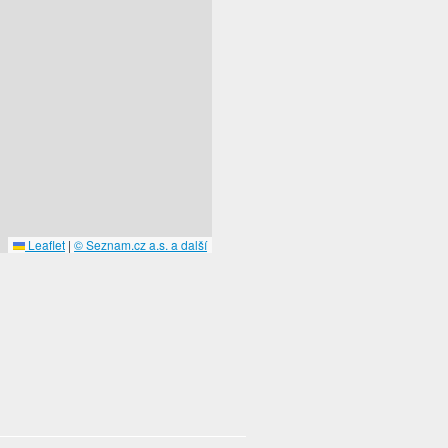
Leaflet
|
© Seznam.cz a.s. a další