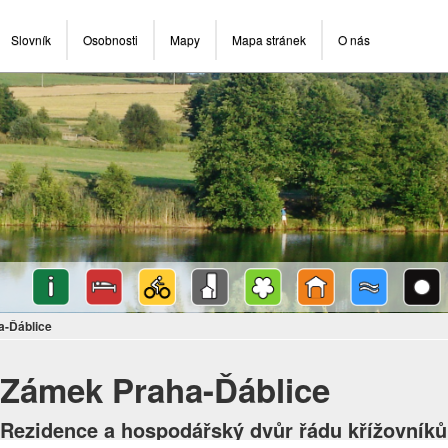
Slovník
Osobnosti
Mapy
Mapa stránek
O nás
a-Ďáblice
Zámek Praha-Ďáblice
Rezidence a hospodářský dvůr řádu křížovník