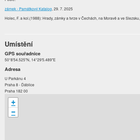
zámek - Památkový Katalog
, 29. 7. 2025
Holec, F. a kol.(1988): Hrady, zámky a tvrze v Čechách, na Moravě a ve Slezsku, 
Umístění
GPS souřadnice
50°8'54.525"N, 14°29'5.489"E
Adresa
U Parkánu 4
Praha 8 - Ďáblice
Praha 182 00
+
−