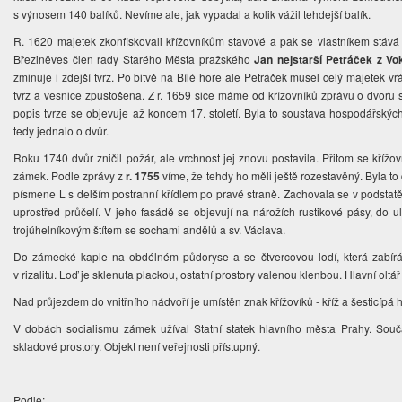
s výnosem 140 balíků. Nevíme ale, jak vypadal a kolik vážil tehdejší balík.
R. 1620 majetek zkonfiskovali křížovníkům stavové a pak se vlastníkem stává s
Březiněves člen rady Starého Města pražského
Jan nejstarší Petráček z Vo
zmiňuje i zdejší tvrz. Po bitvě na Bílé hoře ale Petráček musel celý majetek vráti
tvrz a vesnice zpustošena. Z r. 1659 sice máme od křížovníků zprávu o dvoru s 
popis tvrze se objevuje až koncem 17. století. Byla to soustava hospodářských
tedy jednalo o dvůr.
Roku 1740 dvůr zničil požár, ale vrchnost jej znovu postavila. Přitom se křížov
zámek. Podle zprávy z
r. 1755
víme, že tehdy ho měli ještě rozestavěný. Byla t
písmene L s delším postranní křídlem po pravé straně. Zachovala se v podsta
uprostřed průčelí. V jeho fasádě se objevují na nárožích rustikové pásy, do ul
trojúhelníkovým štítem se sochami andělů a sv. Václava.
Do zámecké kaple na obdélném půdoryse a se čtvercovou lodí, která zabírá 
v rizalitu. Loď je sklenuta plackou, ostatní prostory valenou klenbou. Hlavní olt
Nad průjezdem do vnitřního nádvoří je umístěn znak křížovíků - kříž a šesticípá 
V dobách socialismu zámek užíval Statní statek hlavního města Prahy. Souča
skladové prostory. Objekt není veřejnosti přístupný.
Podle: