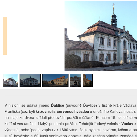
V historii se udává jméno
Ďáblice
(původně Ďávlice) v listině krále Václava 
Františka (což byli
křížovníci s červenou hvězdou
u dnešního Karlova mostu). H
na majetku dvora střídali především pražští měšťané. Koncem 15. století se 
kteří si ves udrželi, i když podlehla požáru. Tehdejší řádový velmistr
Václav z
výnosná, neboť podle zápisu z r. 1600 víme, že tu byla mj. kovárna, krčma a p
kusů hovězího a 60 kusů vepřového dobytka, dále značná výměra zemědělsk