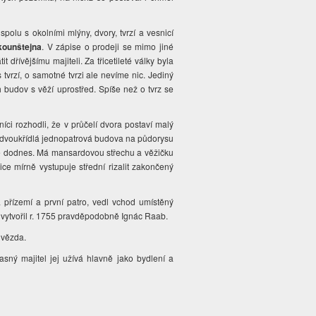
polu s okolními mlýny, dvory, tvrzí a vesnicí
kounštejna
. V zápise o prodeji se mimo jiné
t dřívějšímu majiteli. Za třicetileté války byla
tvrzí, o samotné tvrzi ale nevíme nic. Jediný
 budov s věží uprostřed. Spíše než o tvrz se
níci rozhodli, že v průčelí dvora postaví malý
o dvoukřídlá jednopatrová budova na půdorysu
tě dodnes. Má mansardovou střechu a věžičku
ice mírně vystupuje střední rizalit zakončený
přízemí a první patro, vedl vchod umístěný
ář vytvořil r. 1755 pravděpodobně Ignác Raab.
hvězda.
sný majitel jej užívá hlavně jako bydlení a