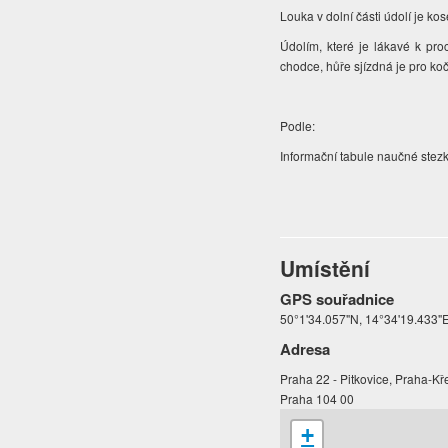
Louka v dolní části údolí je ko
Údolím, které je lákavé k pr
chodce, hůře sjízdná je pro koč
Podle:
Informační tabule naučné stez
Umístění
GPS souřadnice
50°1'34.057"N, 14°34'19.433"
Adresa
Praha 22 - Pitkovice, Praha-Kř
Praha 104 00
+