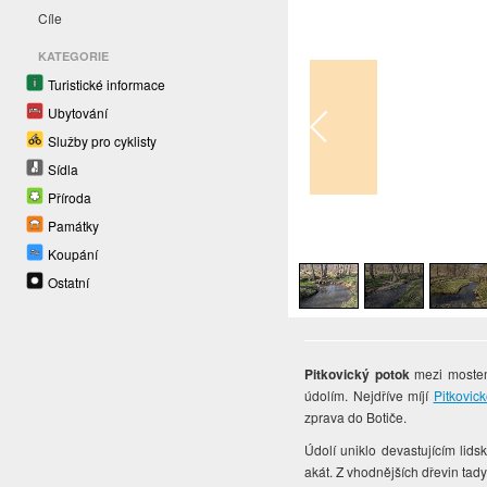
Cíle
KATEGORIE
Turistické informace
Ubytování
Služby pro cyklisty
Sídla
Příroda
Památky
1
/
5
Koupání
Ostatní
Pitkovický potok
mezi mostem
údolím. Nejdříve míjí
Pitkovick
zprava do Botiče.
Údolí uniklo devastujícím lid
akát. Z vhodnějších dřevin tad