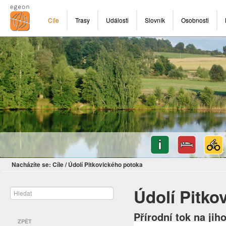
Cíle
Trasy
Události
Slovník
Osobnosti
Nacházíte se:
Cíle
/
Údolí Pitkovického potoka
Údolí Pitko
Přírodní tok na ji
ZPĚT