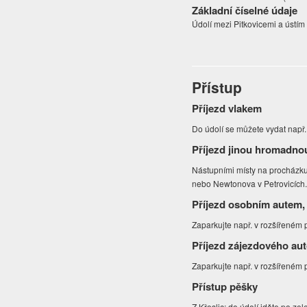
Základní číselné údaje
Údolí mezi Pitkovicemi a ústím
Přístup
Příjezd vlakem
Do údolí se můžete vydat např
Příjezd jinou hromadno
Nástupními místy na procházku
nebo Newtonova v Petrovicích
Příjezd osobním autem,
Zaparkujte např. v rozšířeném 
Příjezd zájezdového au
Zaparkujte např. v rozšířeném 
Přístup pěšky
Z Křeslic: do údolí jděte po ze