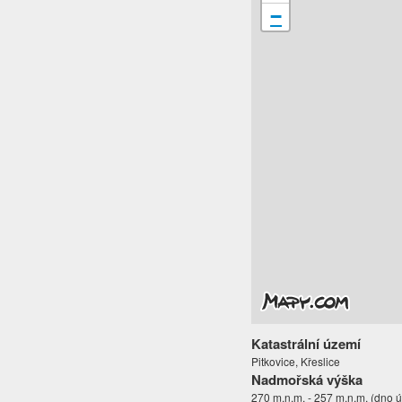
−
Katastrální území
Pitkovice, Křeslice
Nadmořská výška
270 m.n.m. - 257 m.n.m. (dno ú