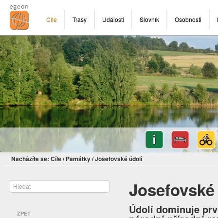
Cíle
Trasy
Události
Slovník
Osobnosti
Nacházíte se:
Cíle
/
Památky
/
Josefovské údolí
Josefovské 
Údolí dominuje prv
ZPĚT