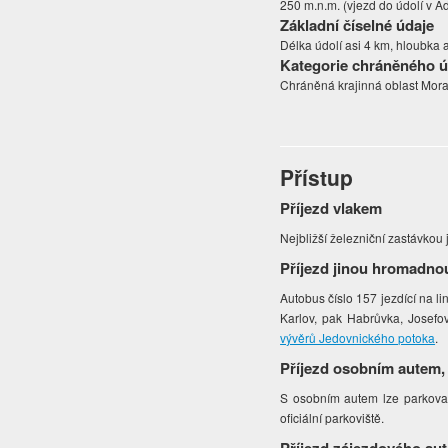
250 m.n.m. (vjezd do údolí v A
Základní číselné údaje
Délka údolí asi 4 km, hloubka 
Kategorie chráněného 
Chráněná krajinná oblast Mora
Přístup
Příjezd vlakem
Nejbližší železniční zastávkou
Příjezd jinou hromadno
Autobus číslo 157 jezdící na 
Karlov, pak Habrůvka, Josefo
vývěrů Jedovnického potoka
.
Příjezd osobním autem,
S osobním autem lze parkova
oficiální parkoviště.