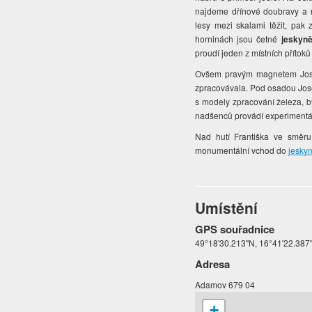
najdeme dřínové doubravy a n
lesy mezi skalami těžit, pak 
horninách jsou četné
jeskyn
proudí jeden z místních přítoků
Ovšem pravým magnetem Josefo
zpracovávala. Pod osadou Jos
s modely zpracování železa, bý
nadšenců provádí experimentál
Nad hutí Františka ve směru
monumentální vchod do
jeskyn
Umístění
GPS souřadnice
49°18'30.213"N, 16°41'22.387
Adresa
Adamov 679 04
+