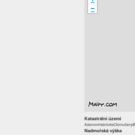
−
Katastrální území
AdamovHabrůvkaOlomučanyBa
Nadmořská výška