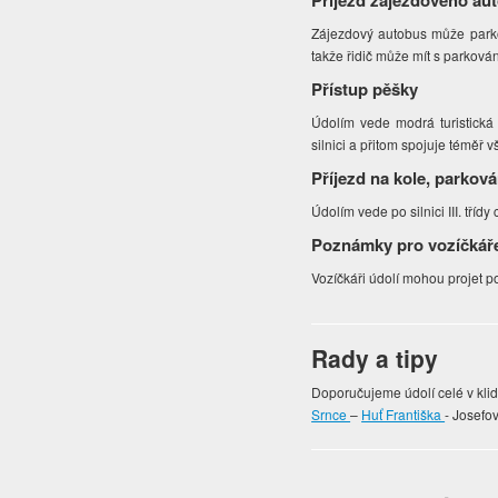
Příjezd zájezdového au
Zájezdový autobus může parkov
takže řidič může mít s parkován
Přístup pěšky
Údolím vede modrá turistick
silnici a přitom spojuje téměř 
Příjezd na kole, parková
Údolím vede po silnici III. třídy
Poznámky pro vozíčkář
Vozíčkáři údolí mohou projet p
Rady a tipy
Doporučujeme údolí celé v klid
Srnce
–
Huť Františka
- Josefo