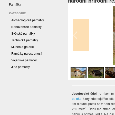
národní přírodní r
Památky
KATEGORIE
Archeologické památky
Náboženské památky
Světské památky
Technické památky
Muzea a galerie
Památky na osobnosti
Vojenské památky
1
/
5
Jiné památky
Josefovské údolí
je hlavním
potoka
, který zde nejdříve teč
km dlouhé, potok se v něm kli
250 metrů. Údolí má strmé, č
habrů s příměsí jedle. Na os