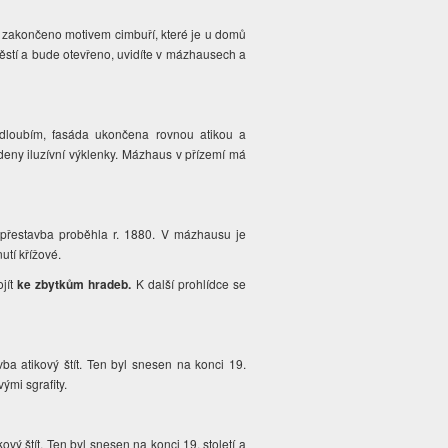
 zakončeno motivem cimbuří, které je u domů
těstí a bude otevřeno, uvidíte v mázhausech a
odloubím, fasáda ukončena rovnou atikou a
deny iluzívní výklenky. Mázhaus v přízemí má
 přestavba proběhla r. 1880. V mázhausu je
utí křížové.
ojít
ke zbytkům hradeb.
K další prohlídce se
ba atikový štít. Ten byl snesen na konci 19.
ými sgrafity.
vý štít. Ten byl snesen na konci 19. století a