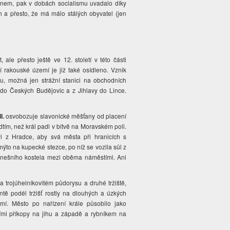
 Brnem, pak v dobách socialismu uvadalo díky
h a přesto, že má málo stálých obyvatel (jen
ale přesto ještě ve 12. století v této části
akouské území je již také osídleno. Vznik
du, možná jen strážní stanici na obchodních
a do Českých Budějovic a z Jihlavy do Lince.
I.
osvobozuje slavonické měšťany od placení
tím, než král padl v bitvě na Moravském poli.
vi z Hradce, aby svá města při hranicích s
ýto na kupecké stezce, po níž se vozila sůl z
i dnešního kostela mezi oběma náměstími. Ani
a trojúhelníkovitém půdorysu a druhé tržiště,
ntě podél tržišť rostly na dlouhých a úzkých
mí. Město po nařízení krále působilo jako
ími příkopy na jihu a západě a rybníkem na