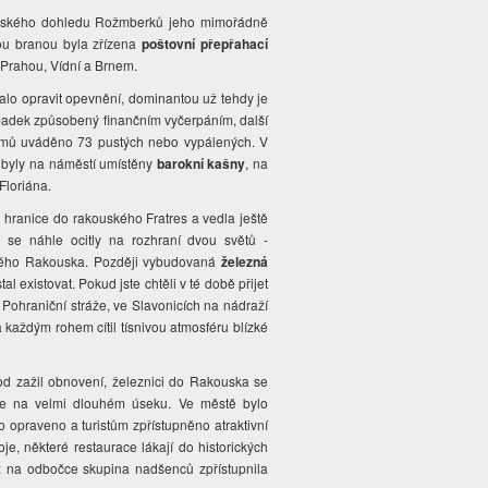
ářského dohledu Rožmberků jeho mimořádně
kou branou byla zřízena
poštovní přepřahací
i Prahou, Vídní a Brnem.
alo opravit opevnění, dominantou už tehdy je
 úpadek způsobený finančním vyčerpáním, další
 domů uváděno 73 pustých nebo vypálených. V
m byly na náměstí umístěny
barokní kašny
, na
Floriána.
 hranice do rakouského Fratres a vedla ještě
se náhle ocitly na rozhraní dvou světů -
ného Rakouska. Později vybudovaná
železná
l existovat. Pokud jste chtěli v té době přijet
 Pohraniční stráže, ve Slavonicích na nádraží
každým rohem cítil tísnivou atmosféru blízké
hod zažil obnovení, železnici do Rakouska se
eje na velmi dlouhém úseku. Ve městě bylo
 opraveno a turistům zpřístupněno atraktivní
e, některé restaurace lákají do historických
éž na odbočce skupina nadšenců zpřístupnila