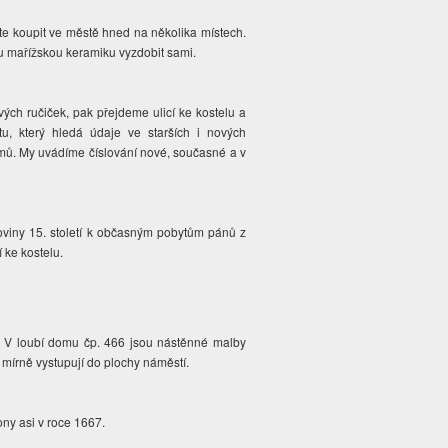
e koupit ve městě hned na několika místech.
ou mařížskou keramiku vyzdobit sami.
h ručiček, pak přejdeme ulicí ke kostelu a
, který hledá údaje ve starších i nových
omů. My uvádíme číslování nové, současné a v
loviny 15. století k občasným pobytům pánů z
 ke kostelu.
d. V loubí domu čp. 466 jsou nástěnné malby
 mírně vystupují do plochy náměstí.
ony asi v roce 1667.