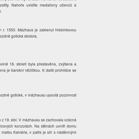
grafity. Nahoře uvidíte medailony učenců a
.
n r. 1550. Mázhaus je zaklenut hřebínkovou
ozdně gotická stodola.
vině 16. století byla přestavěna, zvýšena a
na je barokní věžičkou. K další prohlídce se
e pozdně gotické, v mázhausu upoutá pozornost
je z 19. stol. V mázhausu se zachovala vzácná
válcových konzolách. Na stěnách uvnitř domu
 malbu Kalvárie, v patře je síň s nástěnnými