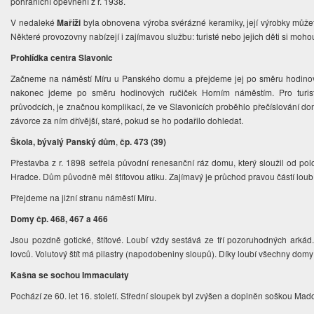
pohraniční opevnění z r. 1938.
V nedaleké
Maříži
byla obnovena výroba svérázné keramiky, její výrobky můžet
Některé provozovny nabízejí i zajímavou službu: turisté nebo jejich děti si moh
Prohlídka centra Slavonic
Začneme na náměstí Míru u Panského domu a přejdeme jej po směru hodinovýc
nakonec jdeme po směru hodinových ručiček Horním náměstím. Pro turistu
průvodcích, je značnou komplikací, že ve Slavonicích proběhlo přečíslování d
závorce za ním dřívější, staré, pokud se ho podařilo dohledat.
Škola, bývalý Panský dům
,
čp. 473 (39)
Přestavba z r. 1898 setřela původní renesanční ráz domu, který sloužil od po
Hradce. Dům původně měl štítovou atiku. Zajímavý je průchod pravou částí loubí
Přejdeme na jižní stranu náměstí Míru.
Domy čp. 468, 467 a 466
Jsou pozdně gotické, štítové. Loubí vždy sestává ze tří pozoruhodných arká
lovců. Volutový štít má pilastry (napodobeniny sloupů). Díky loubí všechny domy
Kašna se sochou Immaculaty
Pochází ze 60. let 16. století. Střední sloupek byl zvýšen a doplněn soškou Mad