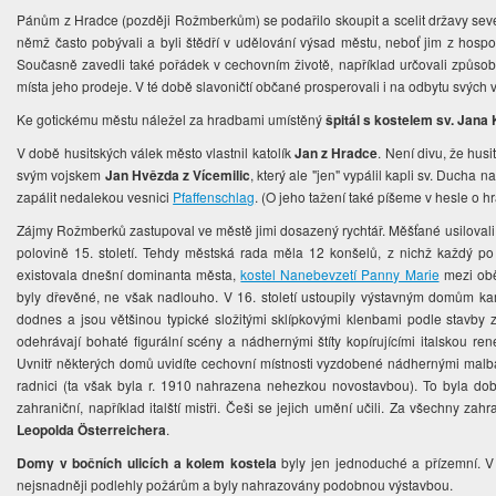
Pánům z Hradce (později Rožmberkům) se podařilo skoupit a scelit državy sever
němž často pobývali a byli štědří v udělování výsad městu, neboť jim z hospo
Současně zavedli také pořádek v cechovním životě, například určovali způsoby 
místa jeho prodeje. V té době slavoničtí občané prosperovali i na odbytu svýc
Ke gotickému městu náležel za hradbami umístěný
špitál s kostelem sv. Jana K
V době husitských válek město vlastnil katolík
Jan z Hradce
. Není divu, že hus
svým vojskem
Jan Hvězda z Vícemilic
, který ale "jen" vypálil kapli sv. Ducha 
zapálit nedalekou vesnici
Pfaffenschlag
. (O jeho tažení také píšeme v hesle o 
Zájmy Rožmberků zastupoval ve městě jimi dosazený rychtář. Měšťané usilovali o
polovině 15. století. Tehdy městská rada měla 12 konšelů, z nichž každý po
existovala dnešní dominanta města,
kostel Nanebevzetí Panny Marie
mezi obě
byly dřevěné, ne však nadlouho. V 16. století ustoupily výstavným domům k
dodnes a jsou většinou typické složitými sklípkovými klenbami podle stavby z
odehrávají bohaté figurální scény a nádhernými štíty kopírujícími italskou ren
Uvnitř některých domů uvidíte cechovní místnosti vyzdobené nádhernými malbam
radnici (ta však byla r. 1910 nahrazena nehezkou novostavbou). To byla do
zahraniční, například italští mistři. Češi se jejich umění učili. Za všechny 
Leopolda Österreichera
.
Domy v bočních ulicích a kolem kostela
byly jen jednoduché a přízemní. V 
nejsnadněji podlehly požárům a byly nahrazovány podobnou výstavbou.