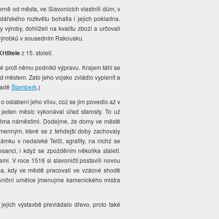
ně od města, ve Slavonicích vlastnili dům, v
dářského rozkvětu bohatla i jejich pokladna.
výroby, dohlíželi na kvalitu zboží a určovali
h výrobků v sousedním Rakousku.
řtiltele
z 15. století.
ité proti němu podnikli výpravu. Krajem táhl se
nad městem. Zato jeho vojsko zvládlo vyplenit a
hradě
Štamberk
.)
 oslabení jeho vlivu, což se jim povedlo až v
 jeden měsíc vykonával úřad starosty. To už
ma náměstími. Dodejme, že domy ve městě
amenným, které se z tehdejší doby zachovaly
ámku v nedaleké Telči, sgrafity, na nichž se
esanci, i když se zpožděním několika staletí.
i. V roce 1516 si slavoničtí postavili novou
ba, kdy ve městě pracovali ve vzácné shodě
zahraniční umělce jmenujme kamenického mistra
jejich výstavbě převládalo dřevo, proto také