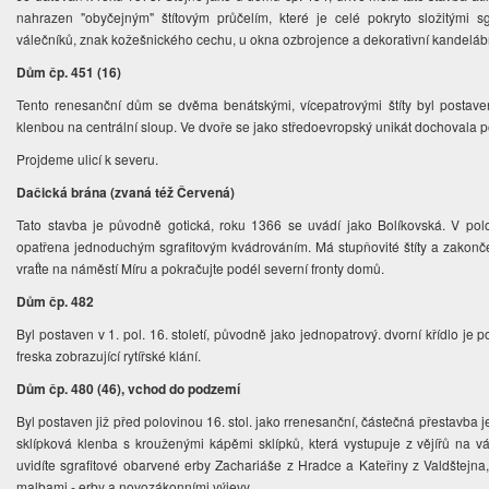
nahrazen "obyčejným" štítovým průčelím, které je celé pokryto složitými s
válečníků, znak kožešnického cechu, u okna ozbrojence a dekorativní kandelábr
Dům čp. 451 (16)
Tento renesanční dům se dvěma benátskými, vícepatrovými štíty byl postave
klenbou na centrální sloup. Ve dvoře se jako středoevropský unikát dochovala p
Projdeme ulicí k severu.
Dačická brána (zvaná též Červená)
Tato stavba je původně gotická, roku 1366 se uvádí jako Bolíkovská. V polo
opatřena jednoduchým sgrafitovým kvádrováním. Má stupňovité štíty a zakonče
vraťte na náměstí Míru a pokračujte podél severní fronty domů.
Dům čp. 482
Byl postaven v 1. pol. 16. století, původně jako jednopatrový. dvorní křídlo j
freska zobrazující rytířské klání.
Dům čp. 480 (46), vchod do podzemí
Byl postaven již před polovinou 16. stol. jako rrenesanční, částečná přestavba 
sklípková klenba s krouženými kápěmi sklípků, která vystupuje z vějířů na 
uvidíte sgrafitové obarvené erby Zachariáše z Hradce a Kateřiny z Valdštejna,
malbami - erby a novozákonními výjevy.