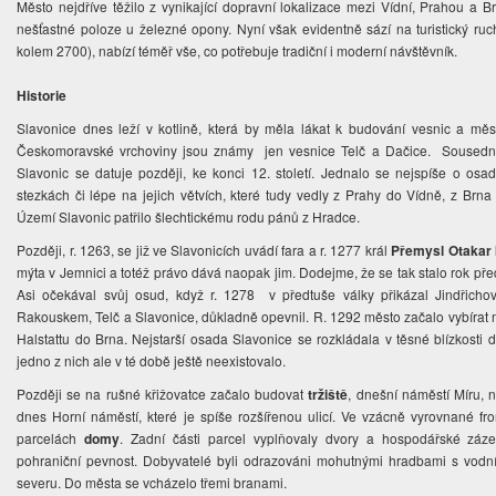
Město nejdříve těžilo z vynikající dopravní lokalizace mezi Vídní, Prahou a
nešťastné poloze u železné opony. Nyní však evidentně sází na turistický ruc
kolem 2700), nabízí téměř vše, co potřebuje tradiční i moderní návštěvník.
Historie
Slavonice dnes leží v kotlině, která by měla lákat k budování vesnic a měst, 
Českomoravské vrchoviny jsou známy jen vesnice Telč a Dačice. Sousední r
Slavonic se datuje později, ke konci 12. století. Jednalo se nejspíše o osa
stezkách či lépe na jejich větvích, které tudy vedly z Prahy do Vídně, z Brn
Území Slavonic patřilo šlechtickému rodu pánů z Hradce.
Později, r. 1263, se již ve Slavonicích uvádí fara a r. 1277 král
Přemysl Otakar I
mýta v Jemnici a totéž právo dává naopak jim. Dodejme, že se tak stalo rok před
Asi očekával svůj osud, když r. 1278 v předtuše války přikázal Jindřicho
Rakouskem, Telč a Slavonice, důkladně opevnil. R. 1292 město začalo vybírat m
Halstattu do Brna. Nejstarší osada Slavonice se rozkládala v těsné blízkost
jedno z nich ale v té době ještě neexistovalo.
Později se na rušné křižovatce začalo budovat
tržiště
, dnešní náměstí Míru, n
dnes Horní náměstí, které je spíše rozšířenou ulicí. Ve vzácně vyrovnané fro
parcelách
domy
. Zadní části parcel vyplňovaly dvory a hospodářské záze
pohraniční pevnost. Dobyvatelé byli odrazováni mohutnými hradbami s vodn
severu. Do města se vcházelo třemi branami.