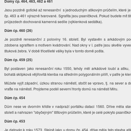
Domy čp. 464, 463,
462
a 461
Jsou pozdně gotické až renesanční s jednoduchým atikovým průčelím, které je
čp. 463 a 461 výrazně tvarované. Sgrafita jsou psaníčková. Pokud budete mít š
průjezdech dochovaná kamenná sedile (výklenková sedátka).
Dům čp. 460 (26)
Je pozdně renesanční z poloviny 16. století. Byl vystavěn s arkádovým p
zdobena sgrafitem s motivem kvádrování. Nad okny v I. patře jsou skvěle vyve
štuková žebra. V době třicetileté války byla v tomto domě pošta.
Dům čp. 459 (25)
Byl postaven jako renesanční roku 1550, tehdy měl arkádové loubí a atiku,
bohatá sklípková vějířovitá klenba na středním polygonálním pilíři, v patře je klen
Můžete vyjít západní, úzkou stranou náměstí, stočit se vpravo, tj. na sever a d
vraťte na náměstí. Projdeme podél severní fronty domů na náměstí Míru.
Dům čp. 454
Dům nese ve dvorním křídle v nadpraží portálku dataci 1560. Dříve měla stav
století a nahrazen "obyčejným" štítovým průčelím, které je celé pokryto psaníčkov
Dům čp. 453
Je datován k roku 1573. Stejně jako u domu čp. 454, dříve měla tato stavba atiko