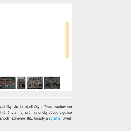
ubliky. Je to ojedinělý příklad zachované
ráněny a mají svůj historický původ v gotice
lahodí nádherné štíty, fasády a
sgrafita
. Uvnitř