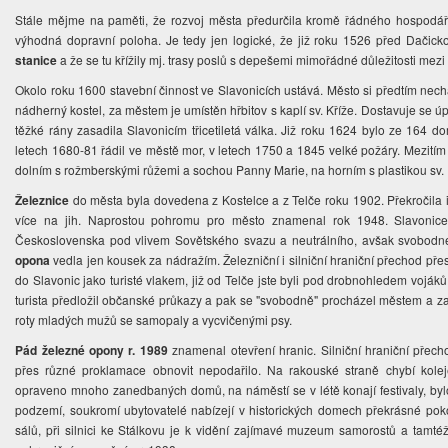
Stále mějme na paměti, že rozvoj města předurčila kromě řádného hospod
výhodná dopravní poloha. Je tedy jen logické, že již roku 1526 před Dačic
stanice
a že se tu křížily mj. trasy poslů s depešemi mimořádné důležitosti mez
Okolo roku 1600 stavební činnost ve Slavonicích ustává. Město si předtím nech
nádherný kostel, za městem je umístěn hřbitov s kaplí sv. Kříže. Dostavuje se
těžké rány zasadila Slavonicím třicetiletá válka. Již roku 1624 bylo ze 164
letech 1680-81 řádil ve městě mor, v letech 1750 a 1845 velké požáry. Mezití
dolním s rožmberskými růžemi a sochou Panny Marie, na horním s plastikou sv. 
Železnice
do města byla dovedena z Kostelce a z Telče roku 1902. Překročila i
více na jih. Naprostou pohromu pro město znamenal rok 1948. Slavonice 
Československa pod vlivem Sovětského svazu a neutrálního, avšak svobod
opona
vedla jen kousek za nádražím. Železniční i silniční hraniční přechod přesta
do Slavonic jako turisté vlakem, již od Telče jste byli pod drobnohledem vojáků
turista předložil občanské průkazy a pak se "svobodně" procházel městem a za 
roty mladých mužů se samopaly a vycvičenými psy.
Pád železné opony r. 1989
znamenal otevření hranic. Silniční hraniční přec
přes různé proklamace obnovit nepodařilo. Na rakouské straně chybí kol
opraveno mnoho zanedbaných domů, na náměstí se v létě konají festivaly, bylo
podzemí, soukromí ubytovatelé nabízejí v historických domech překrásné pokoj
sálů, při silnici ke Stálkovu je k vidění zajímavé muzeum samorostů a tamt