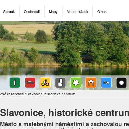
Slovník
Osobnosti
Mapy
Mapa stránek
O nás
ové rezervace
/
Slavonice, historické centrum
Slavonice, historické centru
Město s malebnými náměstími a zachovalou re