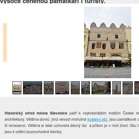
vysoce ceněnou památkáři i turisty.
Historický střed města Slavonice
patří k nejkrásnějším místům České rep
architektury. Většina domů. jimž vévodí mohutná
kostelní věž,
jsou památkově ch
či renesanci. Většina si také uchovala dávný ráz a přitom je v nich život. Oku 
jsou k vidění pozoruhodné klenby.