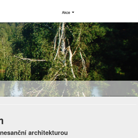
Akce
m
nesanční architekturou