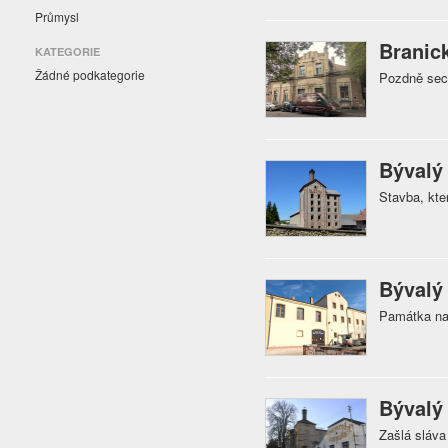
Průmysl
Branic
KATEGORIE
Žádné podkategorie
Pozdně sece
Bývalý
Stavba, kte
Bývalý 
Památka na 
Bývalý
Zašlá sláva