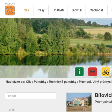
Cíle
Trasy
Události
Slovník
Osobnosti
Nacházíte se:
Cíle
/
Památky
/
Technické památky
/
Průmysl
/
Jiný průmysl
Bílovi
Průmyslová 
ZPĚT