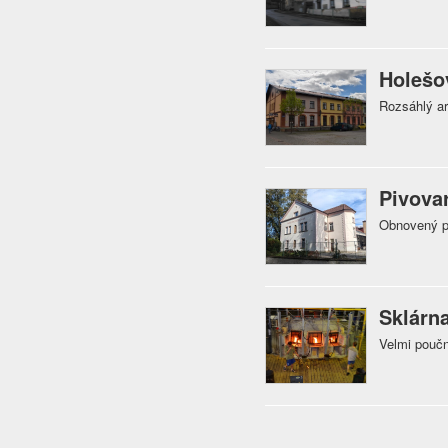
Holešov
Rozsáhlý ar
Pivovar
Obnovený p
Sklárn
Velmi poučn