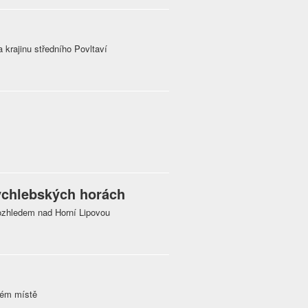
 krajinu středního Povltaví
Rychlebských horách
ozhledem nad Horní Lipovou
ckém místě