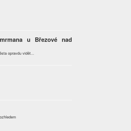
Cimrmana u Březové nad
ěsta opravdu vidět...
rozhledem