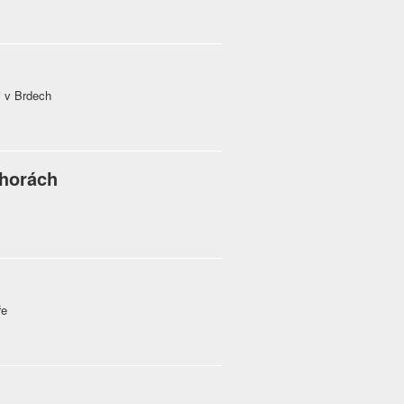
i v Brdech
 horách
ře