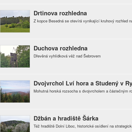
Drtinova rozhledna
Z kopce Besedná se otevírá vynikající kruhový rozhled na
Duchova rozhledna
Dřevěná vyhlídková věž nad Šebrovem
Dvojvrchol Lví hora a Studený v 
Mohutná horská rozsocha s dvojvrcholem a částečným r
Džbán a hradiště Šárka
Též hradiště Dolní Liboc, historické osídlení na strategi