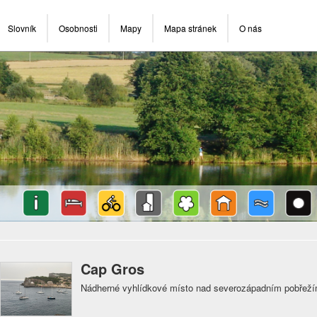
Slovník
Osobnosti
Mapy
Mapa stránek
O nás
Cap Gros
Nádherné vyhlídkové místo nad severozápadním pobřeží