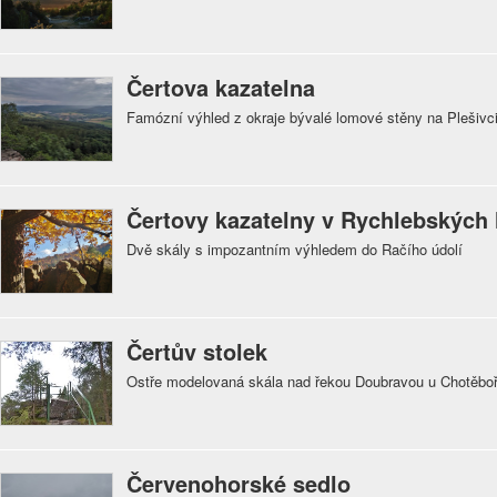
Čertova kazatelna
Famózní výhled z okraje bývalé lomové stěny na Plešivc
Čertovy kazatelny v Rychlebských
Dvě skály s impozantním výhledem do Račího údolí
Čertův stolek
Ostře modelovaná skála nad řekou Doubravou u Chotěbo
Červenohorské sedlo