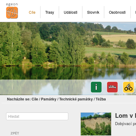
Cíle
Trasy
Události
Slovník
Osobnosti
Nacházíte se:
Cíle
/
Památky
/
Technické památky
/
Těžba
Lom v 
Dobývací p
ZPĚT