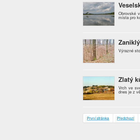
Vesels
Obrovské v
místa pro k
Zanikl
Výrazné sto
Zlatý k
Vrch ve sv
dnes je z 
První stránka
Předchozí