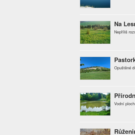
Na Les
Nepříliš ro
Pastor
Opuštěné dí
Přírodn
Vodní ploch
Růženi