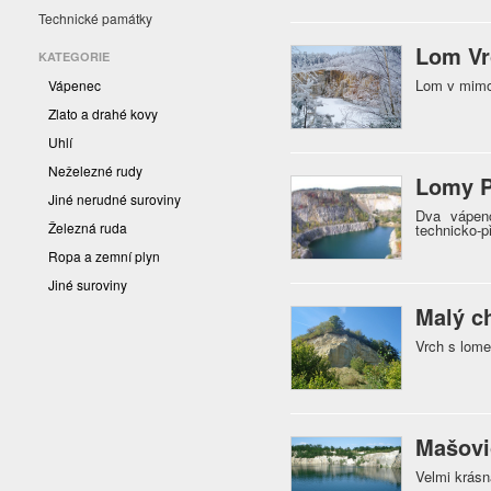
Technické památky
Lom Vr
KATEGORIE
Lom v mimo
Vápenec
Zlato a drahé kovy
Uhlí
Neželezné rudy
Lomy P
Jiné nerudné suroviny
Dva vápenc
Železná ruda
technicko-p
Ropa a zemní plyn
Jiné suroviny
Malý c
Vrch s lome
Mašovi
Velmi krásn