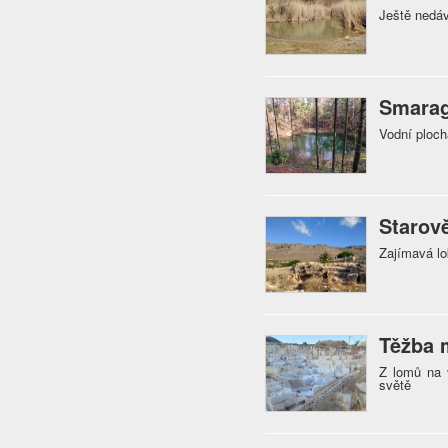
Ještě nedáv
Smarag
Vodní ploc
Starov
Zajímavá lo
Těžba 
Z lomů na 
světě