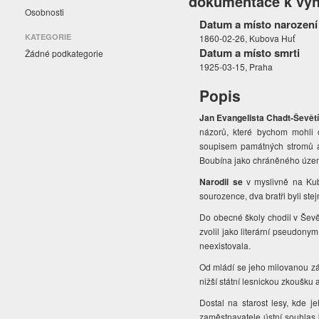
dokumentace k vyh
Osobnosti
Datum a místo narození
KATEGORIE
1860-02-26, Kubova Huť
Datum a místo smrti
Žádné podkategorie
1925-03-15, Praha
Popis
Jan Evangelista Chadt-Ševě
názorů, které bychom mohli o
soupisem památných stromů a 
Boubína jako chráněného území
Narodil se
v myslivně na Ku
sourozence, dva bratři byli stej
Do obecné školy
chodil v Ševě
zvolil jako literární pseudonym
neexistovala.
Od mládí se jeho milovanou zál
nižší státní lesnickou zkoušku
Dostal na starost lesy, kde 
zaměstnavatele ústní souhlas