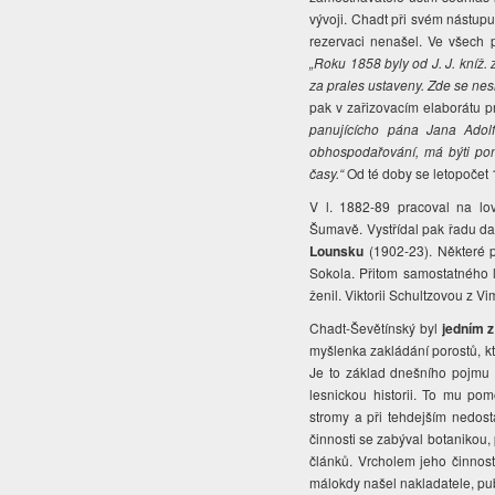
vývoji. Chadt při svém nástup
rezervaci nenašel. Ve všech p
„Roku 1858 byly od J. J. kníž
za prales ustaveny. Zde se ne
pak v zařizovacím elaborátu p
panujícícho pána Jana Adol
obhospodařování, má býti pon
časy.“
Od té doby se letopočet
V l. 1882-89 pracoval na l
Šumavě. Vystřídal pak řadu dalš
Lounsku
(1902-23). Některé 
Sokola. Přitom samostatného 
ženil. Viktorii Schultzovou z V
Chadt-Ševětínský byl
jedním z
myšlenka zakládání porostů, k
Je to základ dnešního pojmu 
lesnickou historii. To mu po
stromy a při tehdejším nedost
činnosti se zabýval botanikou,
článků. Vrcholem jeho činnost
málokdy našel nakladatele, pu