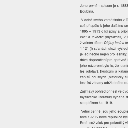
Jeho prvním spisem je r. 188
Boubína.
V době svého zaměstnání v Tř
což přispělo k jeho dalšímu sm
1895 – 1913 dílčí spisy a pří
lovu a lovectví (myslivosti) 
životním dílem:
Dějiny lesů a le
1 121 (!) stranách uložil výsle
je jedinečné nejen pro lesníky, 
dává doporučení pro správné h
jeho názorem bylo to, že lesní
les odolává škůdcům a kalamit
zápisů od svých „historicky 
lesníků zásady udržitelného ro
Zajímavý pohled přinesl ve dv
myslivecké literatury vydané 
s doplňkem k r. 1919.
Velmi cenné jsou jeho
soupi
roce 1920 v nové republice byl 
Brně, což však pro pokročilý 