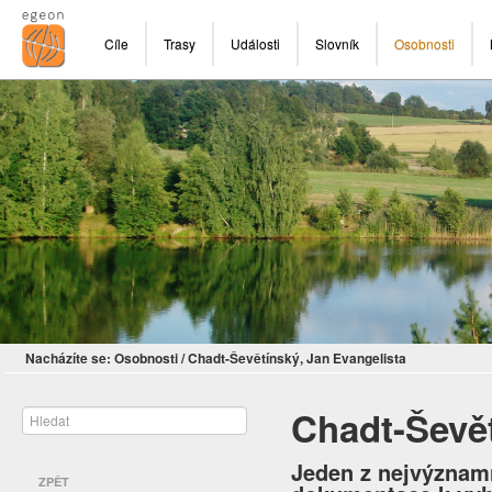
Cíle
Trasy
Události
Slovník
Osobnosti
Nacházíte se:
Osobnosti
/
Chadt-Ševětínský, Jan Evangelista
Chadt-Ševět
Jeden z nejvýznamn
ZPĚT