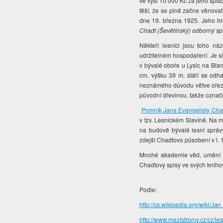
ve výši 10 000 Kč za jeho spi
těší, že se plně začne věnovat
dne 19. března 1925. Jeho hr
Chadt (Ševětínský) odborný spis
Někteří lesníci jsou toho ná
udržitelném hospodaření.
Je s
v bývalé oboře u Lysic na Bla
cm, výšku 39 m, stáří se odha
neznámého důvodu větve ořezán
původní dřevinou, takže označe
Pomník Jana Evangelisty Cha
v tzv. Lesnickém Slavíně. Na m
na budově bývalé lesní správ
zdejší Chadtovo působení v l. 
Mnohé akademie věd, umění a 
Chadtovy spisy ve svých kniho
Podle:
http://cs.wikipedia.org/w
http://www.mezistromy.cz/cz/le