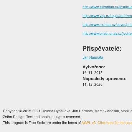
http://www.silvarium.cz/lesni
http://www.vejr.cz/regiz/archiv
http://www.rozhlas.cz/sever/pr
http://www.chadt.unas.cz/jecha
Přispěvatelé:
Jan Harmata
Vytvořeno:
16. 11. 2013
Naposledy upraveno:
11. 12. 2020
Copyright © 2015-2021 Helena Rybáková, Jan Harmata, Martin Janoška, Monika 
Zetha Design. Text and photo: all rights reserved.
This program is Free Software under the terms of
AGPL v3
.
Click here for the so