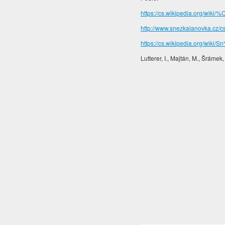
h
ttps://cs.wikipedia.org
http://www.snezkalanovka.cz/c
https://cs.wikipedia.org/wi
Lutterer, I., Majtán, M., Šrám