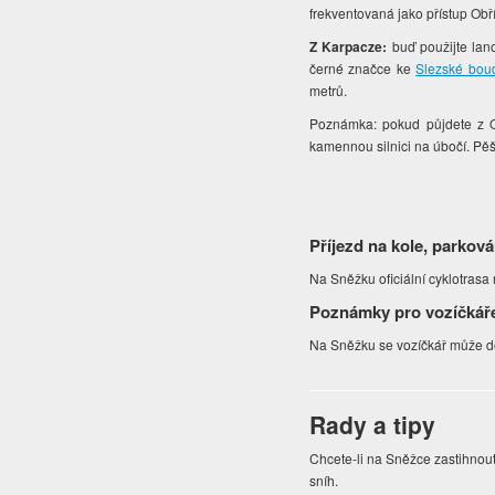
frekventovaná jako přístup Ob
Z Karpacze:
buď použijte lan
černé značce
ke
Slezské bou
metrů.
Poznámka: pokud půjdete z O
kamennou silnici na úbočí. Pě
Příjezd na kole, parková
Na Sněžku oficiální cyklotrasa
Poznámky pro vozíčkář
Na Sněžku se vozíčkář může do
Rady a tipy
Chcete-li na Sněžce zastihnout
sníh.