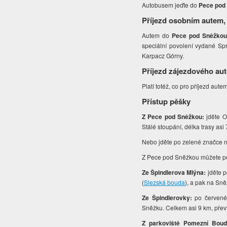
Autobusem jeďte do
Pece pod
Příjezd osobním autem,
Autem do
Pece pod Sněžkou
speciální povolení vydané S
Karpacz Górny.
Příjezd zájezdového au
Platí totéž, co pro příjezd aute
Přístup pěšky
Z Pece pod Sněžkou:
jděte O
Stálé stoupání, délka trasy asi
Nebo jděte po zelené značce na
Z Pece pod Sněžkou můžete pou
Ze Špindlerova Mlýna:
jděte 
(
Slezská bouda
), a pak na Sn
Ze Špindlerovky:
po červen
Sněžku. Celkem asi 9 km, přev
Z parkoviště Pomezní Boud