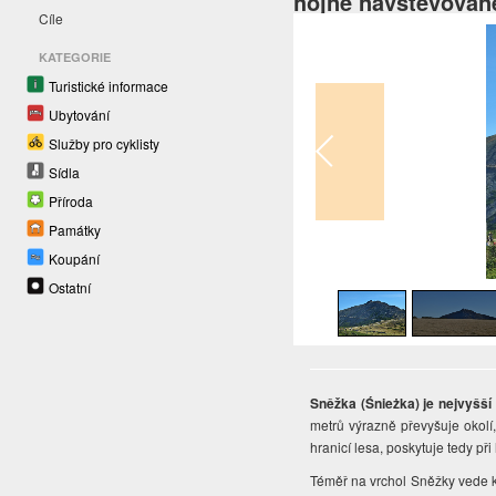
hojně navštěvovan
Cíle
KATEGORIE
Turistické informace
Ubytování
Služby pro cyklisty
Sídla
Příroda
Památky
Koupání
1
/
23
Ostatní
Sněžka (Śnieżka) je nejvyšší
metrů výrazně převyšuje okol
hranicí lesa, poskytuje tedy p
Téměř na vrchol Sněžky vede