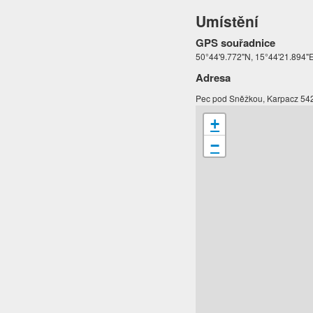
Umístění
GPS souřadnice
50°44'9.772"N, 15°44'21.894"
Adresa
Pec pod Sněžkou, Karpacz 542
+
−