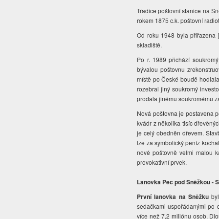
Tradice poštovní stanice na S
rokem 1875 c.k. poštovní radio
Od roku 1948 byla přiřazena j
skladiště.
Po r. 1989 přichází soukromý
bývalou poštovnu zrekonstruo
místě po České boudě hodlala o
rozebral jiný soukromý invest
prodala jinému soukromému z
Nová poštovna je postavena po
kvádr z několika tisíc dřevěný
je celý obedněn dřevem. Stavb
lze za symbolický peníz kochat
nové poštovně velmi malou ka
provokativní prvek.
Lanovka Pec pod Sněžkou - 
První lanovka na Sněžku
byl
sedačkami uspořádanými po dv
více než 7,2 miliónu osob. Dl