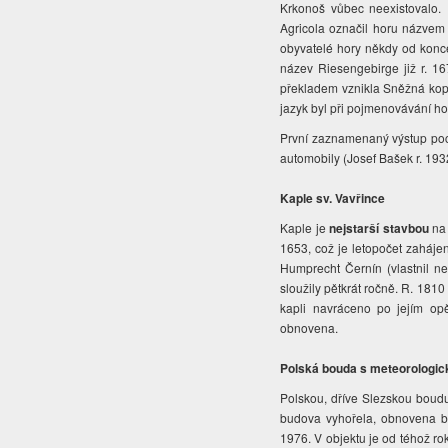
Krkonoš vůbec neexistovalo.
Agricola označil horu názvem
obyvatelé hory někdy od konce
název Riesengebirge již r. 1
překladem vznikla Sněžná kop
jazyk byl při pojmenovávání hor
První zaznamenaný výstup poch
automobily (Josef Bašek r. 193
Kaple sv. Vavřince
Kaple je
nejstarší stavbou
na 
1653, což je letopočet zahájení
Humprecht Černín (vlastnil ne
sloužily pětkrát ročně. R. 181
kapli navráceno po jejím op
obnovena.
Polská bouda s meteorologick
Polskou, dříve Slezskou boudu
budova vyhořela, obnovena by
1976. V objektu je od téhož r