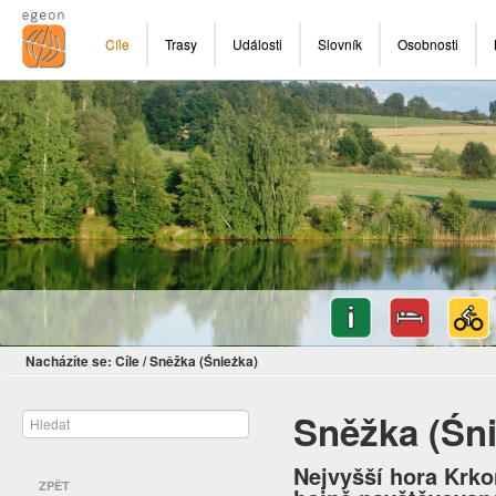
Cíle
Trasy
Události
Slovník
Osobnosti
Nacházíte se:
Cíle
/
Sněžka (Śnieżka)
Sněžka (Śni
Nejvyšší hora Krko
ZPĚT