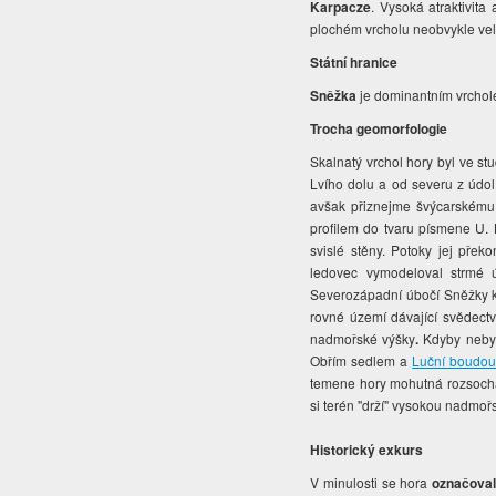
Karpacze
. Vysoká atraktivit
plochém vrcholu neobvykle velké
Státní hranice
Sněžka
je dominantním vrchol
Trocha geomorfologie
Skalnatý vrchol hory byl ve s
Lvího dolu a od severu z údol
avšak přiznejme švýcarskému
profilem do tvaru písmene U. 
svislé stěny. Potoky jej přek
ledovec vymodeloval strmé 
Severozápadní úbočí Sněžky 
rovné území dávající svědect
nadmořské výšky
.
Kdyby nebyl
Obřím sedlem a
Luční boudo
temene hory mohutná rozsoch
si terén "drží" vysokou nadmo
Historický exkurs
V minulosti se hora
označova