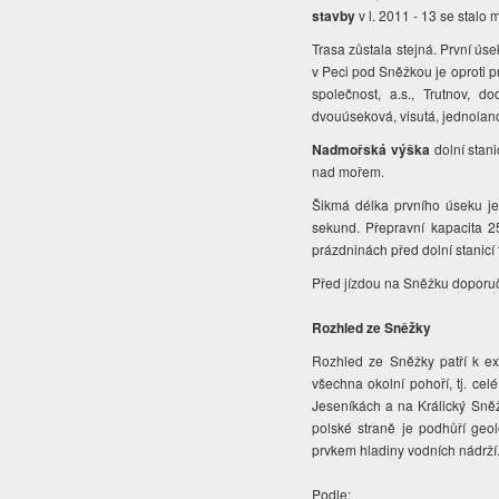
stavby
v l. 2011 - 13 se stalo
Trasa zůstala stejná. První ú
v Peci pod Sněžkou je oproti p
společnost, a.s., Trutnov, 
dvouúseková, visutá, jednolano
Nadmořská výška
dolní stan
nad mořem.
Šikmá délka prvního úseku je
sekund. Přepravní kapacita 2
prázdninách před dolní stanicí 
Před jízdou na Sněžku doporuč
Rozhled ze Sněžky
Rozhled ze Sněžky patří k exc
všechna okolní pohoří, tj. ce
Jeseníkách a na Králický Sně
polské straně je podhůří geo
prvkem hladiny vodních nádrží
Podle: