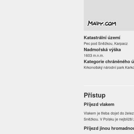
Katastrální území
Pec pod Sněžkou, Karpacz
Nadmořská výška
1603 m.n.m.
Kategorie chráněného 
Krkonošský národní park Kark
Přístup
Příjezd vlakem
Vlakem je třeba dojet do želez
Sněžkou. V Polsku je nejbližší 
Příjezd jinou hromadno