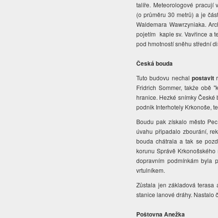
talíře. Meteorologové pracují 
(o průměru 30 metrů) a je část
Waldemara Wawrzyniaka. Archi
pojetím kaple sv. Vavřince a 
pod hmotností sněhu střední dis
Česká bouda
Tuto budovu nechal
postavit
r
Fridrich Sommer, takže obě "
hranice. Hezké snímky České 
podnik Interhotely Krkonoše, te
Boudu pak získalo město Pec 
úvahu připadalo zbourání, rek
bouda chátrala a tak se pozd
korunu Správě Krkonošského n
dopravním podmínkám byla pom
vrtulníkem.
Zůstala jen základová terasa a
stanice lanové dráhy. Nastalo
Poštovna Anežka