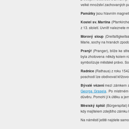
velké množství zachovaných pa
Památky
jsou hlavním magne
Kostel sv. Martina
(Pfarrkirch
z 13. století. Uvnitř naleznete m
Morový sloup
(Dreifaltigkei
Marie, sochy na hranách zpodo
Pranýř
(Pranger), blíže ke st
byla zhotovena někdy kolem ro
symbolizuje městské právo. S
Radnice
(Rathaus) z roku 1542
poschodí lze obdivovat křížovou
Bývalé vězení
mezi zámkem a 
Georga Grasela
. Po mistrném 
důvěru. Pomohl jí k útěku a je
Městský špitál
(Bürgerspital)
kdy majitelem zdejšího zámku b
Na náměstí ještě najdete samoo