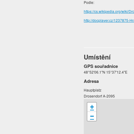
Podle:
https://cs.wikipedia.org/wiki/D
http://docplayer.cz/1237875-H
Umístění
GPS souřadnice
48°52'06.1"N 15°37'12.4"E
Adresa
Hauptplatz
Drosendorf A-2095
+
−