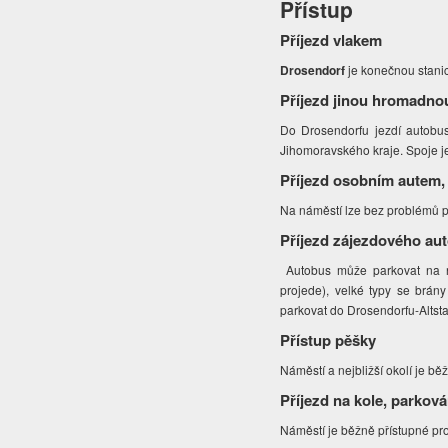
Přístup
Příjezd vlakem
Drosendorf
je konečnou stanic
Příjezd jinou hromadno
Do Drosendorfu jezdí autobus
Jihomoravského kraje. Spoje je
Příjezd osobním autem,
Na náměstí lze bez problémů 
Příjezd zájezdového au
Autobus může parkovat na n
projede), velké typy se brán
parkovat do Drosendorfu-Altsta
Přístup pěšky
Náměstí a nejbližší okolí je běž
Příjezd na kole, parková
Náměstí je běžně přístupné pro