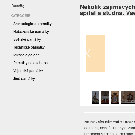
Několik zajímavých
Památky
špitál a studna. Vše
KATEGORIE
Archeologické památky
Náboženské památky
Světské památky
Technické památky
Muzea a galerie
Památky na osobnosti
Vojenské památky
Jiné památky
1
/
23
Na
hlavním náměstí
v
Drose
dojmem, neboť tu nebyla žádná
prodejem sladkostí a zmrzliny.