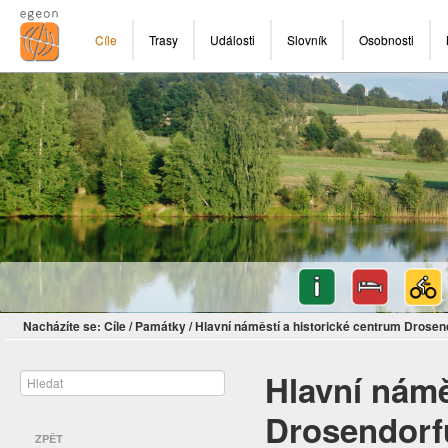
Cíle
Trasy
Události
Slovník
Osobnosti
Nacházíte se:
Cíle
/
Památky
/
Hlavní náměstí a historické centrum Drosen
Hlavní námě
Drosendorf
ZPĚT