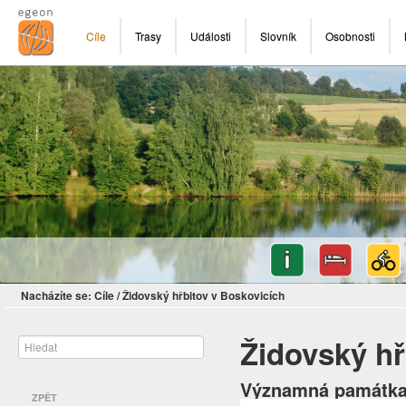
Cíle
Trasy
Události
Slovník
Osobnosti
Nacházíte se:
Cíle
/
Židovský hřbitov v Boskovicích
Židovský hř
Významná památka
ZPĚT