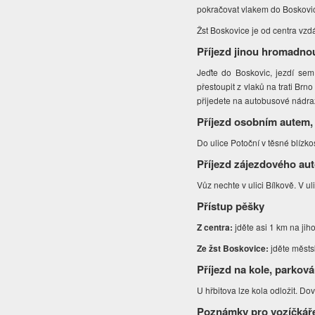
pokračovat vlakem do Boskovic,
Žst Boskovice je od centra vzd
Příjezd jinou hromadno
Jeďte do Boskovic, jezdí sem
přestoupit z vlaků na trati Br
přijedete na autobusové nádraž
Příjezd osobním autem,
Do ulice Potoční v těsné blízkos
Příjezd zájezdového au
Vůz nechte v ulici Bílkově. V ul
Přístup pěšky
Z centra:
jděte asi 1 km na jih
Ze žst Boskovice:
jděte městsk
Příjezd na kole, parková
U hřbitova lze kola odložit. Dov
Poznámky pro vozíčkář