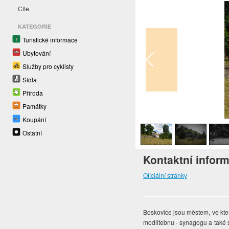
Cíle
KATEGORIE
Turistické informace
Ubytování
Služby pro cyklisty
Sídla
Příroda
Památky
1
/
5
Koupání
Ostatní
Kontaktní infor
Oficiální stránky
Boskovice jsou městem, ve které
modlitebnu - synagogu a také s