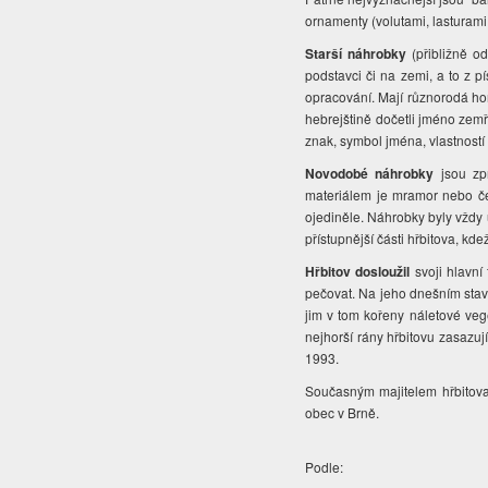
ornamenty (volutami, lasturami,
Starší náhrobky
(přibližně od
podstavci či na zemi, a to z
opracování. Mají různorodá horn
hebrejštině dočetli jméno zemř
znak, symbol jména, vlastností
Novodobé náhrobky
jsou zpr
materiálem je mramor nebo če
ojediněle. Náhrobky byly vždy u
přístupnější části hřbitova, kd
Hřbitov dosloužil
svoji hlavní
pečovat. Na jeho dnešním sta
jim v tom kořeny náletové veg
nejhorší rány hřbitovu zasazuj
1993.
Současným majitelem hřbitova
obec v Brně.
Podle: