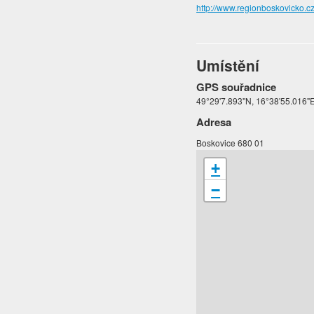
http://www.regionboskovicko.c
Umístění
GPS souřadnice
49°29'7.893"N, 16°38'55.016"E
Adresa
Boskovice 680 01
+
−