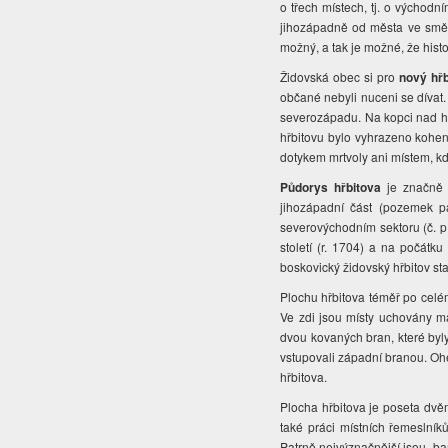
o třech místech, tj. o východ
jihozápadně od města ve směru
možný, a tak je možné, že his
Židovská obec si pro
nový hřb
občané nebyli nuceni se dívat
severozápadu. Na kopci nad hřb
hřbitovu bylo vyhrazeno kohen
dotykem mrtvoly ani místem, kd
Půdorys hřbitova
je značně 
jihozápadní část (pozemek pa
severovýchodním sektoru (č. p. 
století (r. 1704) a na počátku
boskovický židovský hřbitov st
Plochu hřbitova téměř po cel
Ve zdi jsou místy uchovány m
dvou kovaných bran, které byly
vstupovali západní branou. Ohe
hřbitova.
Plocha hřbitova je poseta dvě
také práci místních řemeslníků
Patrně nejvýznačnější jsou ba