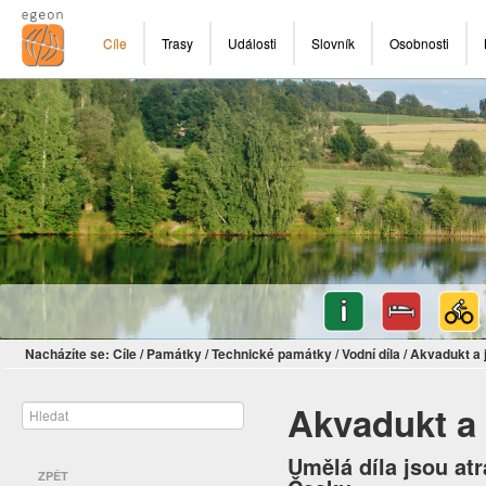
Cíle
Trasy
Události
Slovník
Osobnosti
Nacházíte se:
Cíle
/
Památky
/
Technické památky
/
Vodní díla
/
Akvadukt a 
Akvadukt a 
Umělá díla jsou a
ZPĚT