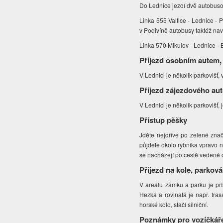
Do Lednice jezdí dvě autobuso
Linka 555 Valtice - Lednice - P
v Podivíně autobusy taktéž nav
Linka 570 Mikulov - Lednice - B
Příjezd osobním autem,
V Lednici je několik parkovišť,
Příjezd zájezdového au
V Lednici je několik parkovišť,
Přístup pěšky
Jděte nejdříve po zelené zn
půjdete okolo rybníka vpravo 
se nacházejí po cestě vedené 
Příjezd na kole, parková
V areálu zámku a parku je přís
Hezká a rovinatá je např. tra
horské kolo, stačí silniční.
Poznámky pro vozíčkář