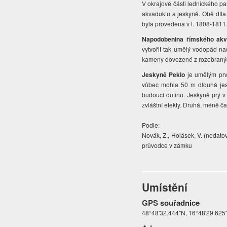
V okrajové části lednického par
akvaduktu a jeskyně. Obě díl
byla provedena v l. 1808-1811
Napodobenina římského akv
vytvořit tak umělý vodopád n
kameny dovezené z rozebraných
Jeskyně Peklo
je umělým prvk
vůbec mohla 50 m dlouhá jesk
budoucí dutinu. Jeskyně prý v 
zvláštní efekty. Druhá, méně 
Podle:
Novák, Z., Holásek, V. (nedato
průvodce v zámku
Umístění
GPS souřadnice
48°48'32.444"N, 16°48'29.625