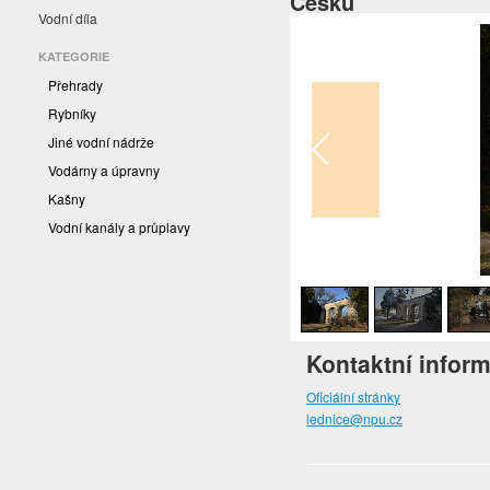
Česku
Vodní díla
KATEGORIE
Přehrady
Rybníky
Jiné vodní nádrže
Vodárny a úpravny
Kašny
Vodní kanály a průplavy
1
/
4
Kontaktní infor
Oficiální stránky
lednice@npu.cz