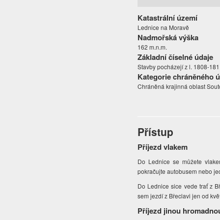
Katastrální území
Lednice na Moravě
Nadmořská výška
162 m.n.m.
Základní číselné údaje
Stavby pocházejí z l. 1808-181
Kategorie chráněného 
Chráněná krajinná oblast Sout
Přístup
Příjezd vlakem
Do Lednice se můžete vlake
pokračujte autobusem nebo je
Do Lednice sice vede trať z B
sem jezdí z Břeclavi jen od kvě
Příjezd jinou hromadno