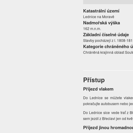
Katastrální území
Lednice na Moravě
Nadmořská výška
162 m.n.m.
Základní číselné údaje
Stavby pocházejí z l. 1808-181
Kategorie chráněného 
Chráněná krajinná oblast Sout
Přístup
Příjezd vlakem
Do Lednice se můžete vlake
pokračujte autobusem nebo je
Do Lednice sice vede trať z B
sem jezdí z Břeclavi jen od kvě
Příjezd jinou hromadno