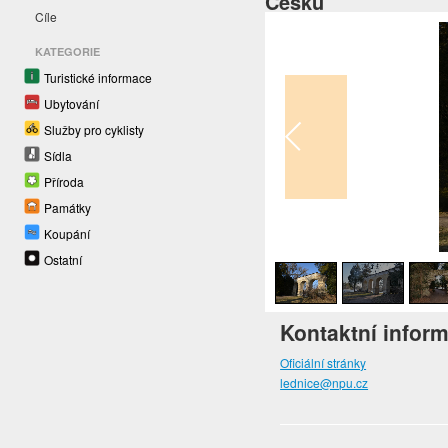
Česku
Cíle
KATEGORIE
Turistické informace
Ubytování
Služby pro cyklisty
Sídla
Příroda
Památky
Koupání
1
/
4
Ostatní
Kontaktní infor
Oficiální stránky
lednice@npu.cz