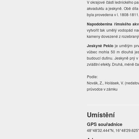
V okrajové části lednického par
akvaduktu a jeskyně. Obě díl
byla provedena v l. 1808-1811
Napodobenina římského akv
vytvořit tak umělý vodopád n
kameny dovezené z rozebraných
Jeskyně Peklo
je umělým prvk
vůbec mohla 50 m dlouhá jesk
budoucí dutinu. Jeskyně prý v 
zvláštní efekty. Druhá, méně 
Podle:
Novák, Z., Holásek, V. (nedato
průvodce v zámku
Umístění
GPS souřadnice
48°48'32.444"N, 16°48'29.625