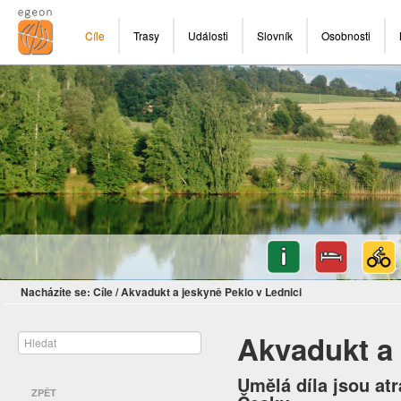
Cíle
Trasy
Události
Slovník
Osobnosti
Nacházíte se:
Cíle
/
Akvadukt a jeskyně Peklo v Lednici
Akvadukt a 
Umělá díla jsou a
ZPĚT