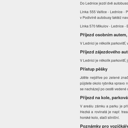
Do Lednice jezdí dvě autobuso
Linka 555 Valtice - Lednice - P
v Podivíně autobusy taktéž nav
Linka 570 Mikulov - Lednice - B
Příjezd osobním autem,
V Lednici je několik parkovišť,
Příjezd zájezdového au
V Lednici je několik parkovišť,
Přístup pěšky
Jděte nejdříve po zelené zn
půjdete okolo rybníka vpravo 
se nacházejí po cestě vedené 
Příjezd na kole, parková
V areálu zámku a parku je přís
Hezká a rovinatá je např. tra
horské kolo, stačí silniční.
Poznámky pro vozíčkář