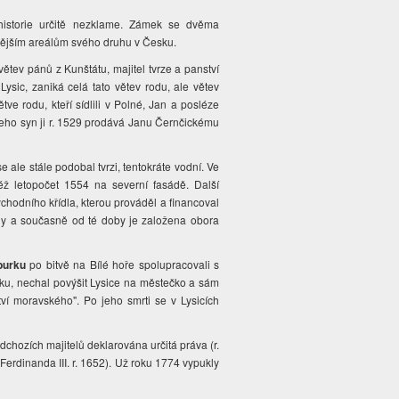
historie určitě nezklame. Zámek se dvěma
mnějším areálům svého druhu v Česku.
ětev pánů z Kunštátu, majitel tvrze a panství
Lysic, zaniká celá tato větev rodu, ale větev
větve rodu, kteří sídlili v Polné, Jan a posléze
 jeho syn ji r. 1529 prodává Janu Černčickému
 ale stále podobal tvrzi, tentokráte vodní. Ve
ž letopočet 1554 na severní fasádě. Další
východního křídla, kterou prováděl a financoval
dy a současně od té doby je založena obora
burku
po bitvě na Bílé hoře spolupracovali s
u, nechal povýšit Lysice na městečko a sám
í moravského". Po jeho smrti se v Lysicích
ředchozích majitelů deklarována určitá práva (r.
erdinanda III. r. 1652). Už roku 1774 vypukly