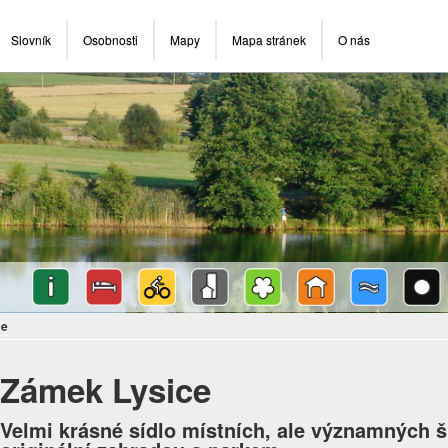
Slovník
Osobnosti
Mapy
Mapa stránek
O nás
ce
Zámek Lysice
Velmi krásné sídlo místních, ale významných š