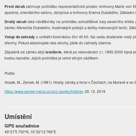
První okruh
zahrnuje p
rohlídku reprezentačních prostor, knihovny Marie von
apartmá, orientálního salónu, zbrojnice a knihovny Erwina Dubského. Základní 
Druhý okruh
láká návštěvníky na prohlídku schodišťové haly severního křídla
zámku Albrechta Dubského, hostinských pokojů a sbírky malovaných terčů. Z
ák
Vstup do zahrady
s unikátní kolonádou činí 40 Kč. Na cestu dostanete malý p
dřeviny. Pokud absolvujete oba okruhy, jdete do zahrady zdarma.
Západně od zámku stojí
oranžerie
, která po rekonstrukci z l. 1995-2000 bývá př
kvetou kamélie. Jejich prohlídka je velmi silným zážitkem.
Podle:
Hosák, M., Zemek, M. (1981): Hrady, zámky a tvrze v Čechách, na Moravě a ve Slez
https://www.zamek-lysice.cz/cs/o-zamku/historie
, 29. 12. 2019
Umístění
GPS souřadnice
49°27'5.750"N, 16°32'13.766"E