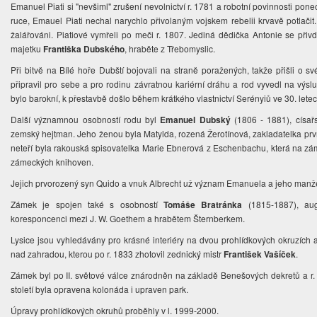
Emanuel Piati si "nevšiml" zrušení nevolnictví r. 1781 a robotní povinnosti ponec
ruce, Emauel Piati nechal narychlo přivolaným vojskem rebelii krvavě potlačit
žalářováni. Piatiové vymřeli po meči r. 1807. Jediná dědička Antonie se př
majetku
Františka Dubského
, hraběte z Třebomyslic.
Při bitvě na Bílé hoře Dubští bojovali na straně poražených, takže přišli o sv
připravil pro sebe a pro rodinu závratnou kariérní dráhu a rod vyvedl na výslu
bylo barokní, k přestavbě došlo během krátkého vlastnictví Serényiů ve 30. letech
Další významnou osobností rodu byl
Emanuel Dubský
(1806 - 1881), císař
zemský hejtman. Jeho ženou byla Matylda, rozená Žerotínová, zakladatelka prv
neteří byla rakouská spisovatelka Marie Ebnerová z Eschenbachu, která na zá
zámeckých knihoven.
Jejich prvorozený syn Quido a vnuk Albrecht už význam Emanuela a jeho manž
Zámek je spojen také s osobností
Tomáše Bratránka
(1815-1887), aug
koresponcenci mezi J. W. Goethem a hrabětem Šternberkem.
Lysice jsou vyhledávány pro krásné interiéry na dvou prohlídkových okruzích 
nad zahradou, kterou po r. 1833 zhotovil zednický mistr
František Vašíček
.
Zámek byl po II. světové válce znárodněn na základě Benešových dekretů a r. 1
století byla opravena kolonáda i upraven park.
Úpravy prohlídkových okruhů proběhly v l. 1999-2000.