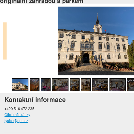
originální zahradou a parkem
Kontaktní informace
+420 516 472 235
Oficiální stránky
lysice@npu.cz