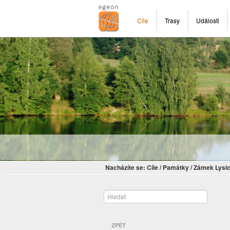
Cíle
Trasy
Události
Nacházíte se:
Cíle
/
Památky
/
Zámek Lysi
ZPĚT