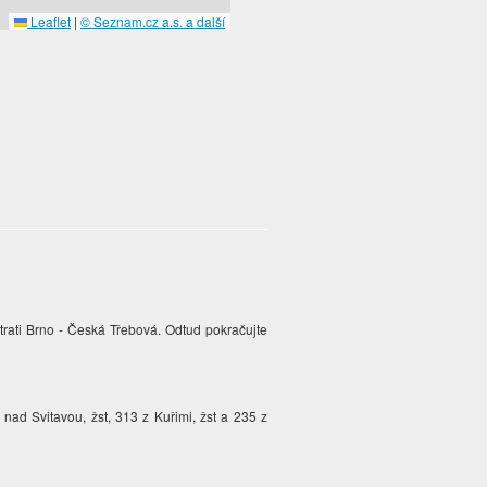
Leaflet
|
© Seznam.cz a.s. a další
 trati Brno - Česká Třebová. Odtud pokračujte
nad Svitavou, žst, 313 z Kuřimi, žst a 235 z