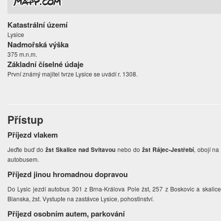
Katastrální území
Lysice
Nadmořská výška
375 m.n.m.
Základní číselné údaje
První známý majitel tvrze Lysice se uvádí r. 1308.
Přístup
Příjezd vlakem
Jeďte buď do
žst Skalice nad Svitavou
nebo do
žst Rájec-Jestřebí
, obojí na
autobusem.
Příjezd jinou hromadnou dopravou
Do Lysic jezdí autobus 301 z Brna-Králova Pole žst, 257 z Boskovic a skalice 
Blanska, žst. Vystupte na zastávce Lysice, pohostinství.
Příjezd osobním autem, parkování