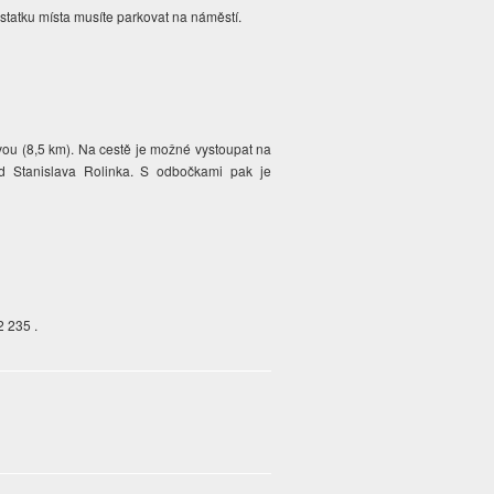
tatku místa musíte parkovat na náměstí.
vou (8,5 km). Na cestě je možné vystoupat na
d Stanislava Rolinka. S odbočkami pak je
.
2 235 .