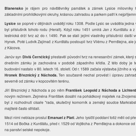
Blanensko
je rájem pro návštěvníky památek a zámek Lysice milovníky 
základními prohlídkovými okruhy, krásnou zahradou a parkem patří k nejpříje
Lysice
se poprvé v dějinách uvádějí roku 1308. Podle Lysic se uváděla jedna v
byl příslušník tohoto rodu (Heralt). Když roku 1451 umírá Jan z Kunštátu a z 
lestnická drží tvrz až do r. 1490. Pak se stali jejími vlastníky příslušníci další 
Hynek. Poté Ludvík Zajímač z Kunštátu postoupil tvrz Vilému z Pernštejna, ale
z Kácova.
Janův syn
Diviš Černčický
přestavěl původní tvrz na renesanční zámek, který se
dnešním zámku je zachována v podobě západního křídla. Z této doby je té
budování nastalo v 80. letech 16. století. Od r. 1589 začala výstavba jižního a 
Hronek Březnický z Náchoda.
Ten současně nechal provést i úpravu zahra
severně od zámku v kopcovitém terénu.
Jiří Březnický z Náchoda a po něm
František Leopold z Náchoda a Lichten
novým režimem. Zejména František dosáhl na pohádkový majetek na Znojemsk
byl z rozhodnutí císaře "
rada, skutečný komorník a zemský soudce Markrabstv
majitelé často střídali.
Mezi nimi neblaze proslul
Emanuel z Piati
. Jeho lysičtí poddaní totiž měli od p
1514 od Bočka z Kunštátu, před r. 1529 od Vojtěcha z Pernštejna a dokonce od F
na panství selské nepokoje.