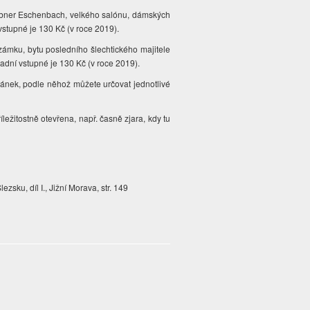
 Ebner Eschenbach, velkého salónu, dámských
vstupné je 130 Kč (v roce 2019).
 zámku, bytu posledního šlechtického majitele
ladní vstupné je 130 Kč (v roce 2019).
lánek, podle něhož můžete určovat jednotlivé
íležitostně otevřena, např. časně zjara, kdy tu
sku, díl I., Jižní Morava, str. 149