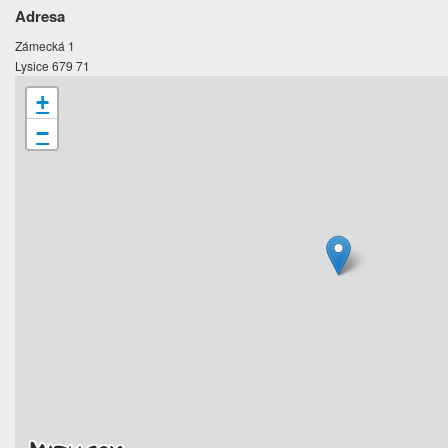
Adresa
Zámecká 1
Lysice 679 71
+
−