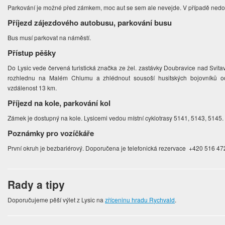
Parkování je možné před zámkem, moc aut se sem ale nevejde. V případě nedos
Příjezd zájezdového autobusu, parkování busu
Bus musí parkovat na náměstí.
Přístup pěšky
Do Lysic vede červená turistická značka ze žel. zastávky Doubravice nad Svita
rozhlednu na Malém Chlumu a zhlédnout sousoší husitských bojovníků o
vzdálenost 13 km.
Příjezd na kole, parkování kol
Zámek je dostupný na kole. Lysicemi vedou místní cyklotrasy 5141, 5143, 5145
Poznámky pro vozíčkáře
První okruh je bezbariérový. Doporučena je telefonická rezervace +420 516 47
Rady a tipy
Doporučujeme pěší výlet z Lysic na
zříceninu hradu Rychvald
.