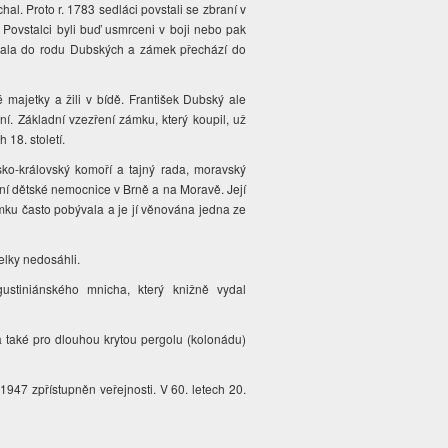
hal. Proto r. 1783 sedláci povstali se zbraní v
. Povstalci byli buď usmrceni v boji nebo pak
ivdala do rodu Dubských a zámek přechází do
é majetky a žili v bídě. František Dubský ale
ní. Základní vzezření zámku, který koupil, už
 18. století.
sko-královský komoří a tajný rada, moravský
ní dětské nemocnice v Brně a na Moravě. Její
mku často pobývala a je jí věnována jedna ze
elky nedosáhli.
ustiniánského mnicha, který knižně vydal
a také pro dlouhou krytou pergolu (kolonádu)
947 zpřístupněn veřejnosti. V 60. letech 20.