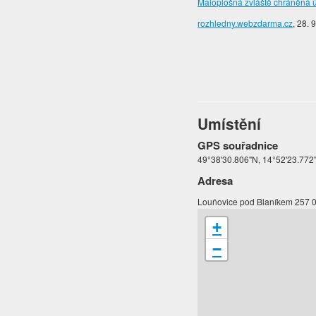
Maloplošná zvláště chráněná ú
rozhledny.webzdarma.cz
, 28. 
Umístění
GPS souřadnice
49°38'30.806"N, 14°52'23.772
Adresa
Louňovice pod Blaníkem 257 
+
−