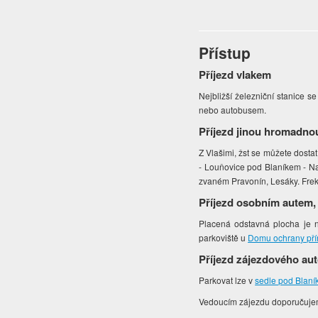
Přístup
Příjezd vlakem
Nejbližší železniční stanice s
nebo autobusem.
Příjezd jinou hromadno
Z Vlašimi, žst se můžete dost
- Louňovice pod Blaníkem - Na
zvaném Pravonín, Lesáky. Frek
Příjezd osobním autem,
Placená odstavná plocha je n
parkoviště u
Domu ochrany př
Příjezd zájezdového au
Parkovat lze v
sedle pod Blan
Vedoucím zájezdu doporučuje