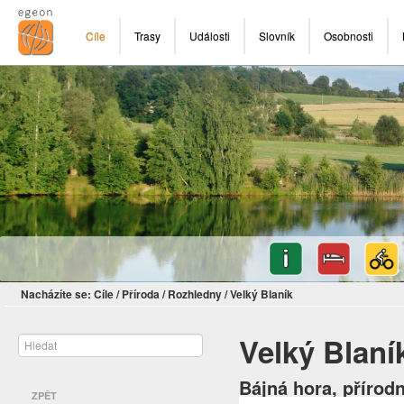
Cíle
Trasy
Události
Slovník
Osobnosti
Nacházíte se:
Cíle
/
Příroda
/
Rozhledny
/
Velký Blaník
Velký Blaní
Bájná hora, přírod
ZPĚT