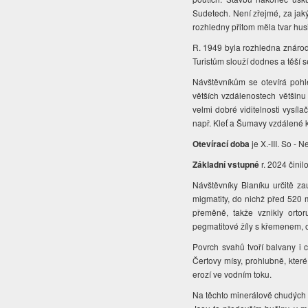
Sudetech. Není zřejmé, za jaký
rozhledny přitom měla tvar husi
R. 1949 byla rozhledna znáro
Turistům slouží dodnes a těší 
Návštěvníkům se otevírá poh
větších vzdálenostech většinu
velmi dobré viditelnosti vysí
např. Kleť a Šumavy vzdálené 
Otevírací doba
je X.-III. So - N
Základní vstupné
r. 2024 činil
Návštěvníky Blaníku určitě 
migmatity, do nichž před 520 
přeměně, takže vznikly ortor
pegmatitové žíly s křemenem, o
Povrch svahů tvoří balvany i 
Čertovy mísy, prohlubně, kte
erozí ve vodním toku.
Na těchto minerálově chudých