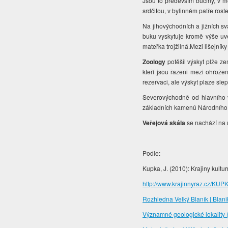
Jsou to především bučiny, v me
srdčitou, v bylinném patře rost
Na jihovýchodních a jižních sv
buku vyskytuje kromě výše uve
mateřka trojžilná.Mezi lišejník
Zoology
potěšil výskyt plže z
kteří jsou řazeni mezi ohrože
rezervaci, ale výskyt plaze sl
Severovýchodně od hlavního v
základních kamenů Národního
Veřejová skála
se nachází na 
Podle:
Kupka, J. (2010): Krajiny kultu
http://www.krajinnyraz.cz/KUPK
Rozhledna Velký Blaník | Blani
Významné geologické lokality 