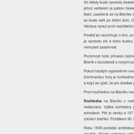
Až někdy bude opravdu českém
jehož velitelem je patron če
tíseň, zazelená se na Blaníku
se bude valit po stráni dolů. 
Václava vyrazí proti nepřátelům
Pověst se nezmiňuje o tom, co r
je opravdu zle a koho budou p
nemuseli zasahovat.
Pozornost hoře přineslo zej
Blaník v souvislosti s novými 
Pokud hezkým vyprávěním nevěří
Dominantou hory je
rozhledna
a když se ujistí, že pro dneše
První rozhlednu na Blaníku nec
Rozhledna
na Blaníku v nadm
restaurace. Výška rozhledny 
schodech. Pět je venku a 107 
zdolání žebříků. Počátkem 30. l
Roku 1936 požádal arcibiskup 
poutích. Stavbu nakonec uskut