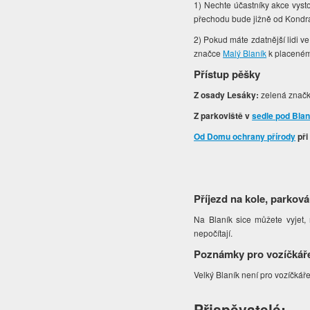
1) Nechte účastníky akce vysto
přechodu bude jižně od Kondr
2) Pokud máte zdatnější lidi ve
značce
Malý Blaník
k placenému
Přístup pěšky
Z osady Lesáky:
zelená značk
Z parkoviště v
sedle pod Bla
Od Domu ochrany přírody
při
Příjezd na kole, parková
Na Blaník sice můžete vyjet, r
nepočítají.
Poznámky pro vozíčkář
Velký Blaník není pro vozíčkář
Přispěvatelé: