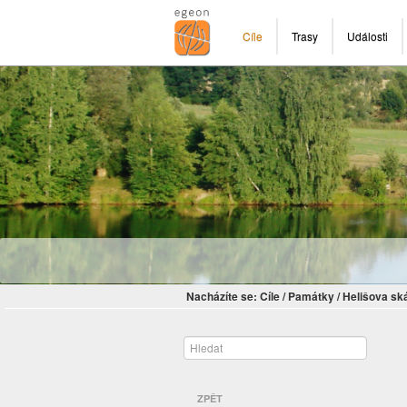
Cíle
Trasy
Události
Nacházíte se:
Cíle
/
Památky
/
Helišova sk
ZPĚT