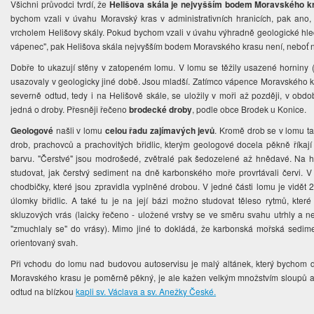
Všichni pr
ůvodci tvrdí, že
Helišova skála je nejvyšším bodem Moravského k
bychom vzali v úvahu Moravský kras v administrativních hranicích, pak ano
vrcholem Helišovy skály. Pokud bychom vzali v úvahu výhradně geologické hled
vápenec", pak Helišova skála nejvyšším bodem Moravského krasu není, neboť
Dobře to ukazují stěny v zatopeném lomu. V lomu se těžily usazené horniny 
usazovaly v geologicky jiné době. Jsou mladší. Zatímco vápence Moravského kr
severně odtud, tedy i na Helišově skále, se uložily v moři až později, v obd
jedná o droby. Přesněji řečeno
brodecké droby
, podle obce Brodek u Konice.
Geologové
našli v lomu
celou řadu zajímavých jevů
. Kromě drob se v lomu ta
drob, prachovců a prachovitých břidlic, kterým geologové docela pěkně říkají 
barvu. "Čerstvé" jsou modrošedé, zvětralé pak šedozelené až hnědavé. Na h
studovat, jak čerstvý sediment na dně karbonského moře provrtávali červi. V
chodbičky, které jsou zpravidla vyplněné drobou. V jedné části lomu je vidě
úlomky břidlic. A také tu je na její bázi možno studovat těleso rytmů, kter
skluzových vrás (laicky řečeno - uložené vrstvy se ve směru svahu utrhly a
"zmuchlaly se" do vrásy). Mimo jiné to dokládá, že karbonská mořská sedi
orientovaný svah.
Při vchodu do lomu nad budovou autoservisu je malý altánek, který bychom 
Moravského krasu je poměrně pěkný, je ale kažen velkým množstvím sloupů a
odtud na blízkou
kapli sv. Václava a sv. Anežky České.