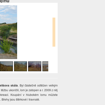
ajinu
elišova skála
. Byl částečně odtěžen velkým
 těžbu ukončili, lom je zatopen a r. 2009 z něj
rekreaci. Koupání v hlubokém lomu můžete
 Břehy jsou štěrkové i travnaté.