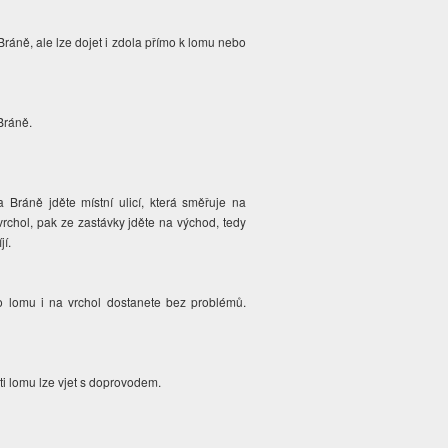
áně, ale lze dojet i zdola přímo k lomu nebo
Bráně.
Bráně jděte místní ulicí, která směřuje na
rchol, pak ze zastávky jděte na východ, tedy
jí.
o lomu i na vrchol dostanete bez problémů.
i lomu lze vjet s doprovodem.