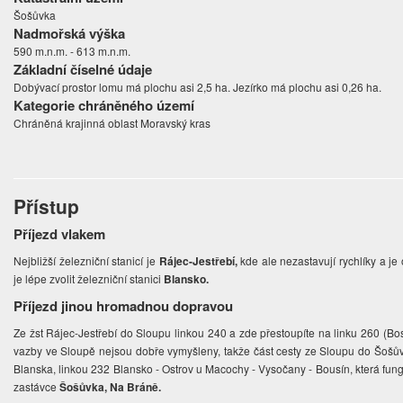
Šošůvka
Nadmořská výška
590 m.n.m. - 613 m.n.m.
Základní číselné údaje
Dobývací prostor lomu má plochu asi 2,5 ha. Jezírko má plochu asi 0,26 ha.
Kategorie chráněného území
Chráněná krajinná oblast Moravský kras
Přístup
Příjezd vlakem
Nejbližší železniční stanicí je
Rájec-Jestřebí,
kde ale nezastavují rychlíky a j
je lépe zvolit železniční stanici
Blansko.
Příjezd jinou hromadnou dopravou
Ze žst Rájec-Jestřebí do Sloupu linkou 240 a zde přestoupíte na linku 260 (Bos
vazby ve Sloupě nejsou dobře vymyšleny, takže část cesty ze Sloupu do Šošůvk
Blanska, linkou 232 Blansko - Ostrov u Macochy - Vysočany - Bousín, která fung
zastávce
Šošůvka, Na Bráně.