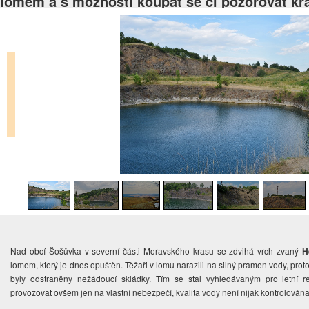
lomem a s možností koupat se či pozorovat kr
Nad obcí Šošůvka v severní části Moravského krasu se zdvihá vrch zvaný
H
lomem, který je dnes opuštěn. Těžaři v lomu narazili na silný pramen vody, proto
byly odstraněny nežádoucí skládky. Tím se stal vyhledávaným pro letní 
provozovat ovšem jen na vlastní nebezpečí, kvalita vody není nijak kontrolována.