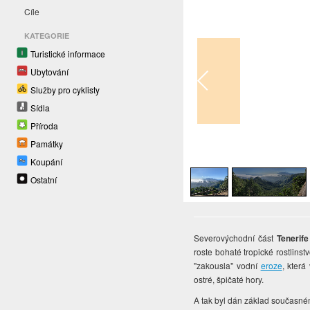
Cíle
KATEGORIE
Turistické informace
Ubytování
Služby pro cyklisty
Sídla
Příroda
Památky
1
/
3
Koupání
Ostatní
Severovýchodní část
Tenerife
roste bohaté tropické rostlins
"zakousla" vodní
eroze
, která
ostré, špičaté hory.
A tak byl dán základ současn