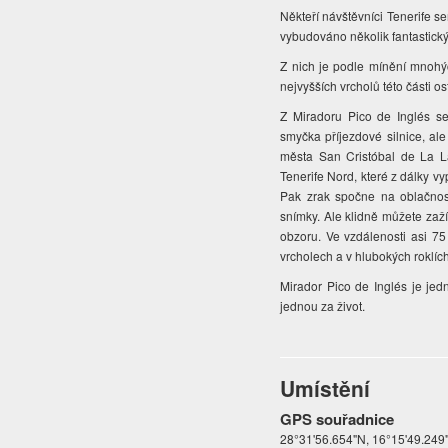
Někteří návštěvníci Tenerife sem
vybudováno několik fantastick
Z nich je podle mínění mnohý
nejvyšších vrcholů této části o
Z Miradoru Pico de Inglés s
smyčka příjezdové silnice, 
města San Cristóbal de La La
Tenerife Nord, které z dálky v
Pak zrak spočne na oblačnost
snímky. Ale klidně můžete zaž
obzoru. Ve vzdálenosti asi 7
vrcholech a v hlubokých roklí
Mirador Pico de Inglés je je
jednou za život.
Umístění
GPS souřadnice
28°31'56.654"N, 16°15'49.24