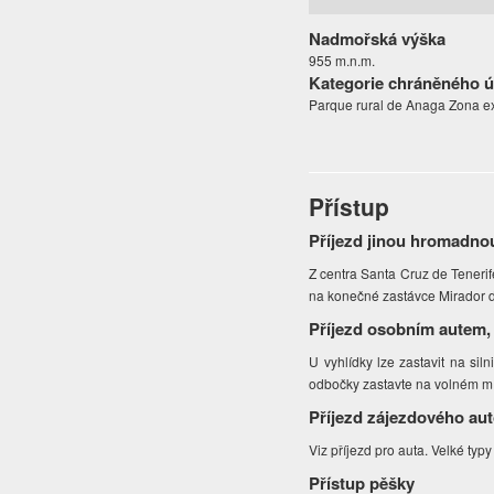
Nadmořská výška
955 m.n.m.
Kategorie chráněného 
Parque rural de Anaga Zona ex
Přístup
Příjezd jinou hromadno
Z centra Santa Cruz de Tenerif
na konečné zastávce Mirador de
Příjezd osobním autem,
U vyhlídky lze zastavit na sil
odbočky zastavte na volném mís
Příjezd zájezdového au
Viz příjezd pro auta. Velké t
Přístup pěšky