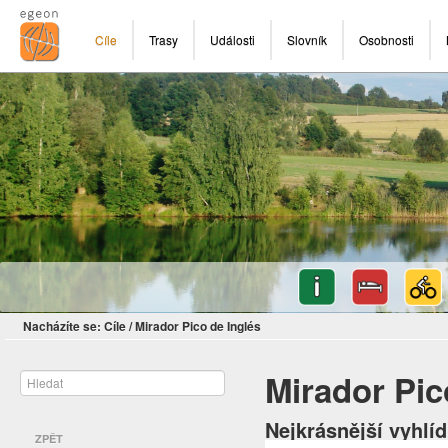
Cíle
Trasy
Události
Slovník
Osobnosti
Nacházíte se:
Cíle
/
Mirador Pico de Inglés
Mirador Pic
Nejkrásnější vyhlí
ZPĚT