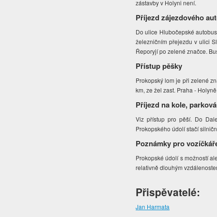
zástavby v Holyni není.
Příjezd zájezdového au
Do ulice Hlubočepské autobuse
železničním přejezdu v ulici 
Řeporyjí po zelené značce. Bu
Přístup pěšky
Prokopský lom je při zelené zn
km, ze žel zast. Praha - Holyně
Příjezd na kole, parková
Viz přístup pro pěší. Do Dal
Prokopského údolí stačí silničn
Poznámky pro vozíčkář
Prokopské údolí s možností al
relativně dlouhým vzdálenoste
Přispěvatelé:
Jan Harmata