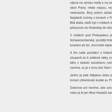
vápna na výrobu malty a na om
okolí Prahy nikde nejsou, ne
nedorazila. Brzy potom začala
Nejstarší zmínky o lomech v P
Bílá skála, další byl v místec
přesunulo do Hlubočep do obl
V místech pod Prokopskou je
Schwarzenberský, později Král
tunelem do tzv. Jinonické vápe
A tím naše povídání o histor
okupanti za II. světové války (
dělo v období socialismu (vel
nevíme, co je v lomu teď. Není 
Jedno je jisté. Nějakou dobu p
lomem zlikvidován kostel sv. 
Dokonce ani nevíme, zda ozn
nebo je to jen fikce hledačů se