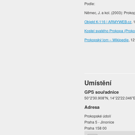
Podle:
Němec, J. a kol. (2003): Prokop
Objekt K-116 | ARMYWEB.cz
, 
Kostel svatého Prokopa (Proko
Prokopský lom – Wikipedie
, 12
Umístění
GPS souřadnice
50°2'30.908"N, 14°22'22.046"
Adresa
Prokopské údolí
Praha 5 - Jinonice
Praha 158 00