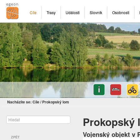
Cíle
Trasy
Události
Slovník
Osobnosti
Nacházíte se:
Cíle
/
Prokopský lom
Prokopský 
Vojenský objekt v 
ZPĚT