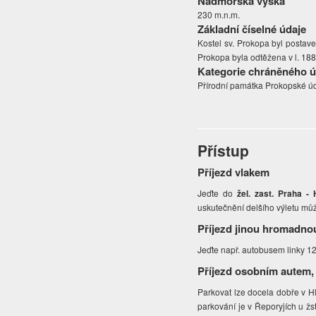
Nadmořská výška
230 m.n.m.
Základní číselné údaje
Kostel sv. Prokopa byl postave
Prokopa byla odtěžena v l. 188
Kategorie chráněného 
Přírodní památka Prokopské úd
Přístup
Příjezd vlakem
Jeďte do
žel. zast. Praha -
uskutečnění delšího výletu můž
Příjezd jinou hromadno
Jeďte např. autobusem linky 12
Příjezd osobním autem,
Parkovat lze docela dobře v 
parkování je v Řeporyjích u žs