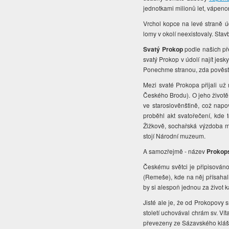
jednotkami milionů let, vápence
Vrchol kopce na levé straně úd
lomy v okolí neexistovaly. Sta
Svatý Prokop
podle našich př
svatý Prokop v údolí najít jesky
Ponechme stranou, zda pověst
Mezi svaté Prokopa přijali už
Českého Brodu). O jeho životě 
ve staroslověnštině, což nap
proběhl akt svatořečení, kde
Žižkově, sochařská výzdoba m
stojí Národní muzeum.
A samozřejmě - název
Prokops
Českému světci je připisováno 
(Remeše), kde na něj přísahal
by si alespoň jednou za život 
Jisté ale je, že od Prokopovy 
století uchovával chrám sv. Vít
převezeny ze Sázavského kláš