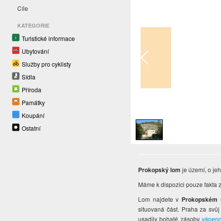
Cíle
KATEGORIE
Turistické informace
Ubytování
Služby pro cyklisty
Sídla
Příroda
Památky
1
/
1
Koupání
Ostatní
Prokopský lom
je území, o je
Máme k dispozici pouze fakta z
Lom najdete v
Prokopském ú
situovaná část. Praha za svůj
usadily bohaté zásoby
vápen