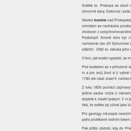
Svátek sv. Prokopa se slavil 
ohromné davy. Dokonce i poté, kd
Stavba
kostela
nad Prokopským
vchodem se nacházela prostorn
zhotoven z polychromovaného 
Postoloprt. Kromě toho byl n
namaloval Jan Jiří Schummer (
oltářích. Oltář sv. Jakuba jeho
O tom, jak kostel vypadal, se 
Pod kostelem se v přirozené sk
m a pro svůj život si ji vybra
1780 ale císař Josef II. nařízen
Z roku 1830 pochází zajímav
jediná osoba může s námahou
dojdete k vlastní jeskyni. V ní
říká, že světec jej užíval jako 
Pro geology má popis nesmírn
patro protékané vodním tokem.
Pak přišlo období, kdy do Pra