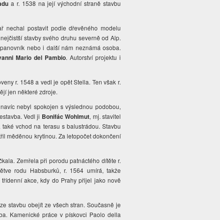
adu
a r. 1538 na její východní straně stavbu
sař nechal postavit podle dřevěného modelu
 nejčistší stavby svého druhu severně od Alp.
sám panovník nebo i další nám neznámá osoba.
vanni Mario del Pambio
. Autorství projektu i
ny r. 1548 a vedl je opět Stella. Ten však r.
jí jen některé zdroje.
l navíc nebyl spokojen s výslednou podobou,
estavba. Vedl ji
Bonifác Wohlmut
, mj. stavitel
i a také vchod na terasu s balustrádou. Stavbu
řil měděnou krytinou. Za letopočet dokončení
ala. Zemřela při porodu patnáctého dítěte r.
větve rodu Habsburků, r. 1564 umírá, takže
třídenní akce, kdy do Prahy přijel jako nově
lze stavbu obejít ze všech stran. Současně je
doba. Kamenické práce v pískovci Paolo della