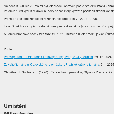
Na počátku 50. let 20. století byl letohrádek opraven podle projektu
Pavla Janá
Přitom r. 1989 vypukl v krovu budovy požár, který výrazně poškodil střešní konst
Prozatím poslední kompletní rekonstrukce proběhla v l. 2004 - 2008.
Letohrádek královny Anny slouží dnes především jako výstavní síň. Je přístupn
Autorem bronzové sochy
Vítězství
z r. 1921 umístěné u letohrádku je Jan Šturs
Podle:
Pražský hrad — Letohrádek královny Anny | Prague City Tourism
, 29. 12. 2024
Zpívající fontána u Královského letohrádku :: Pražské kašny a fontány
, 9. 1. 202
Chotěbor, J., Svoboda, J. (1990): Pražský hrad, průvodce, Olympia Praha, s. 92.
Umístění
GPS souřadnice