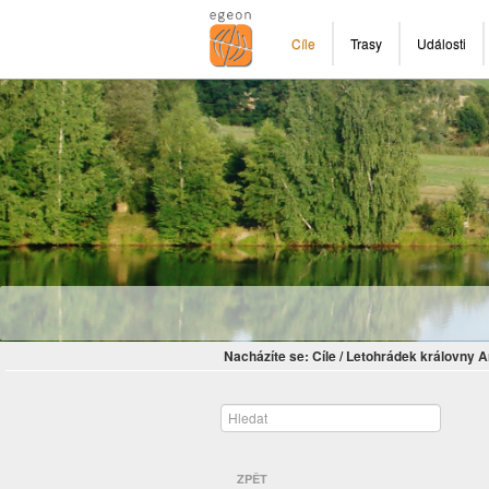
Cíle
Trasy
Události
Nacházíte se:
Cíle
/
Letohrádek královny 
ZPĚT