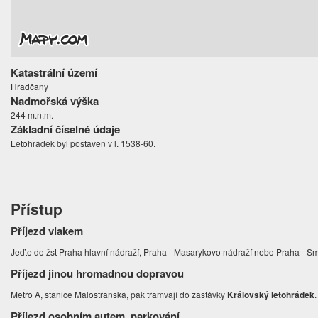
Katastrální území
Hradčany
Nadmořská výška
244 m.n.m.
Základní číselné údaje
Letohrádek byl postaven v l. 1538-60.
Přístup
Příjezd vlakem
Jeďte do žst Praha hlavní nádraží, Praha - Masarykovo nádraží nebo Praha - S
Příjezd jinou hromadnou dopravou
Metro A, stanice Malostranská, pak tramvají do zastávky
Královský letohrádek
Příjezd osobním autem, parkování