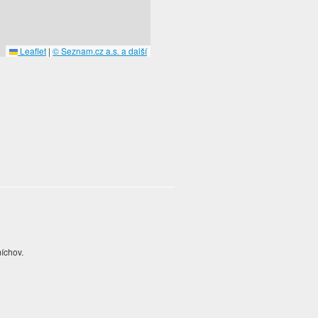
Leaflet
|
© Seznam.cz a.s. a další
míchov.
.