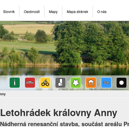
Slovník
Osobnosti
Mapy
Mapa stránek
O nás
Anny
Letohrádek královny Anny
Nádherná renesanční stavba, součást areálu P