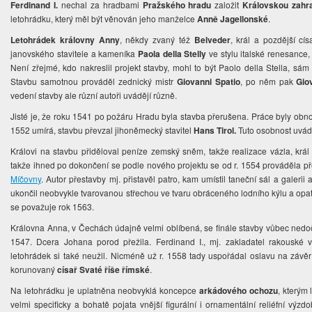
Ferdinand I.
nechal za hradbami
Pražského hradu
založit
Královskou zahr
letohrádku, který měl být věnován jeho manželce
Anně Jagellonské
.
Letohrádek královny Anny
, někdy zvaný též
Belveder
, král a pozdější cí
janovského stavitele a kameníka
Paola della Stelly
ve stylu italské renesance,
Není zřejmé, kdo nakreslil projekt stavby, mohl to být Paolo della Stella, 
Stavbu samotnou prováděl zednický mistr
Giovanni Spatio
, po něm pak
Gio
vedení stavby ale různí autoři uvádějí různě.
Jisté je, že roku 1541 po požáru Hradu byla stavba přerušena. Práce byly obnove
1552 umírá, stavbu převzal jihoněmecký stavitel
Hans Tirol.
Tuto osobnost uvádě
Královi na stavbu přiděloval peníze zemský sněm, takže realizace vázla, krá
takže ihned po dokončení se podle nového projektu se od r. 1554 prováděla př
Míčovny
. Autor přestavby mj. přistavěl patro, kam umístil taneční sál a galeri
ukončil neobvykle tvarovanou střechou ve tvaru obráceného lodního kýlu a opat
se považuje rok 1563.
Královna Anna, v Čechách údajně velmi oblíbená, se finále stavby vůbec nedočk
1547. Dcera Johana porod přežila. Ferdinand I., mj. zakladatel rakouské 
letohrádek si také neužil. Nicméně už r. 1558 tady uspořádal oslavu na závěr 
korunovaný
císař Svaté říše římské
.
Na letohrádku je uplatněna neobvyklá koncepce
arkádového ochozu
, kterým 
velmi specificky a bohatě pojata vnější figurální i ornamentální reliéfní výz