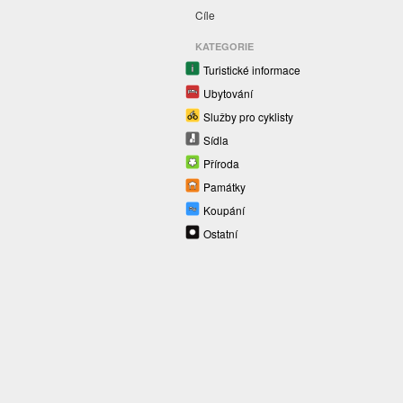
Cíle
KATEGORIE
Turistické informace
Ubytování
Služby pro cyklisty
Sídla
Příroda
Památky
Koupání
Ostatní