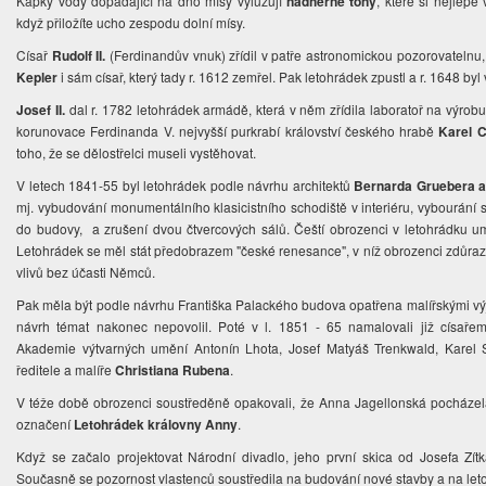
Kapky vody dopadající na dno mísy vyluzují
nádherné tóny
, které si nejlépe
když přiložíte ucho zespodu dolní mísy.
Císař
Rudolf II.
(Ferdinandův vnuk) zřídil v patře astronomickou pozorovatelnu
Kepler
i sám císař, který tady r. 1612 zemřel. Pak letohrádek zpustl a r. 1648 b
Josef II.
dal r. 1782 letohrádek armádě, která v něm zřídila laboratoř na výrobu 
korunovace Ferdinanda V. nejvyšší purkrabí království českého hrabě
Karel 
toho, že se dělostřelci museli vystěhovat.
V letech 1841-55 byl letohrádek podle návrhu architektů
Bernarda Gruebera a
mj. vybudování monumentálního klasicistního schodiště v interiéru, vybourání 
do budovy, a zrušení dvou čtvercových sálů. Čeští obrozenci v letohrádku um
Letohrádek se měl stát předobrazem "české renesance", v níž obrozenci zdůrazňo
vlivů bez účasti Němců.
Pak měla být podle návrhu Františka Palackého budova opatřena malířskými výje
návrh témat nakonec nepovolil. Poté v l. 1851 - 65 namalovali již císařem
Akademie výtvarných umění Antonín Lhota, Josef Matyáš Trenkwald, Karel
ředitele a malíře
Christiana Rubena
.
V téže době obrozenci soustředěně opakovali, že Anna Jagellonská pocháze
označení
Letohrádek královny Anny
.
Když se začalo projektovat Národní divadlo, jeho první skica od Josefa Zít
Současně se pozornost vlastenců soustředila na budování nové stavby a na le