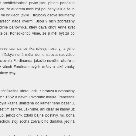
é architektonické prvky jsou přitom poněkud
ěnce, že autorem mohl být poučený laik a že to
 ve cviklech (cvikl = trojboký osově souměrný
vlysech nade dveřmi. Jsou v nich zobrazeny
vidíme panovníka, který dává choti Anně květ
želce. Koneckonců víme, že jí měl být za co
rezentaci panovníka (plesy, hostiny) a jeho
 říšských orlů měla demonstrovat nadvládu
zovala Ferdinanda jakožto nového císaře a
ky všech Ferdinandových držav a také znaky
dovy rysy.
nční kašna, kterou odlil z bronzu a zvonoviny
 z r. 1562 a návrhu dvorního malíře Francesca
73 byla kašna umístěna do kamenného bazénu,
zitím zemřel. Jak víme, ani císař se kašny už
up, jehož dřík zdobí bájné postavy, mj. boha
holu stojí socha zpívajícího dudáka, jediná