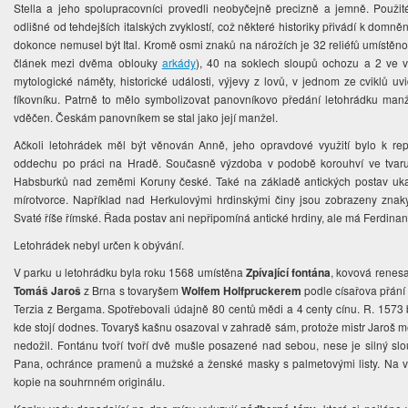
Stella a jeho spolupracovníci provedli neobyčejně precizně a jemně. Použit
odlišné od tehdejších italských zvyklostí, což některé historiky přivádí k domn
dokonce nemusel být Ital. Kromě osmi znaků na nárožích je 32 reliéfů umístěno
článek mezi dvěma oblouky
arkády
), 40 na soklech sloupů ochozu a 2 ve 
mytologické náměty, historické události, výjevy z lovů, v jednom ze cviklů u
fíkovníku. Patrně to mělo symbolizovat panovníkovo předání letohrádku man
vděčen. Českám panovníkem se stal jako její manžel.
Ačkoli letohrádek měl být věnován Anně, jeho opravdové využití bylo k rep
oddechu po práci na Hradě. Současně výzdoba v podobě korouhví ve tvaru
Habsburků nad zeměmi Koruny české. Také na základě antických postav uka
mírotvorce. Například nad Herkulovými hrdinskými činy jsou zobrazeny zna
Svaté říše římské. Řada postav ani nepřipomíná antické hrdiny, ale má Ferdinan
Letohrádek nebyl určen k obývání.
V parku u letohrádku byla roku 1568 umístěna
Zpívající fontána
, kovová renesa
Tomáš Jaroš
z Brna s tovaryšem
Wolfem Holfpruckerem
podle císařova přání
Terzia z Bergama. Spotřebovali údajně 80 centů mědi a 4 centy cínu. R. 15
kde stojí dodnes. Tovaryš kašnu osazoval v zahradě sám, protože mistr Jaroš me
nedožil. Fontánu tvoří tvoří dvě mušle posazené nad sebou, nese je silný slo
Pana, ochránce pramenů a mužské a ženské masky s palmetovými listy. Na vrc
kopie na souhrnném originálu.