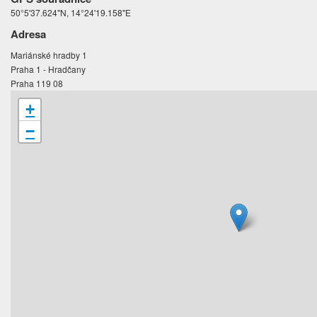
50°5'37.624"N, 14°24'19.158"E
Adresa
Mariánské hradby 1
Praha 1 - Hradčany
Praha 119 08
+
−