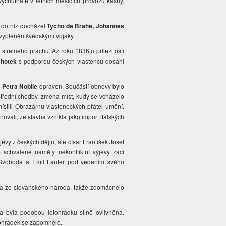
 vychutnáte v letních měsících provozu kašny,
, do níž docházel
Tycho de Brahe, Johannes
yl vypleněn švédskými vojáky.
střelného prachu. Až roku 1836 u příležitosti
Chotek
s podporou českých vlastenců dosáhl
 Petra Nobile
opraven. Součástí obnovy bylo
střední chodby, změna míst, kudy se vcházelo
ístili Obrazárnu vlasteneckých přátel umění.
vali, že stavba vznikla jako import italských
vy z českých dějin, ale císař František Josef
 schválené náměty nekonfliktní výjevy žáci
 Svoboda a Emil Laufer pod vedením svého
la ze slovanského národa, takže zdomácnělo
ka byla podobou letohrádku silně ovlivněna.
tohrádek se zapomnělo.