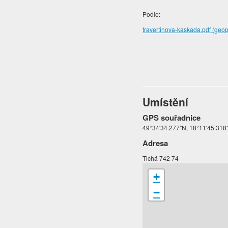
Podle:
travertinova-kaskada.pdf (geo
Umístění
GPS souřadnice
49°34'34.277"N, 18°11'45.318
Adresa
Tichá 742 74
+
−