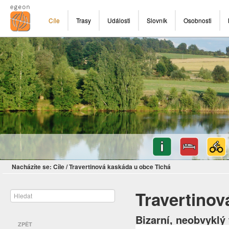
Cíle
Trasy
Události
Slovník
Osobnosti
Nacházíte se:
Cíle
/
Travertinová kaskáda u obce Tichá
Travertinov
Bizarní, neobvyklý
ZPĚT