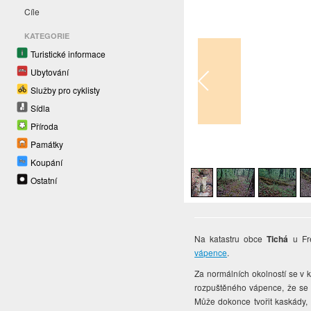
Cíle
KATEGORIE
Turistické informace
Ubytování
Služby pro cyklisty
Sídla
Příroda
Památky
1
/
6
Koupání
Ostatní
Na katastru obce
Tichá
u Fre
vápence
.
Za normálních okolností se v 
rozpuštěného vápence, že se t
Může dokonce tvořit kaskády