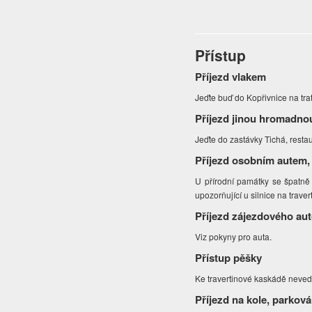
Přístup
Příjezd vlakem
Jeďte buď do Kopřivnice na tra
Příjezd jinou hromadno
Jeďte do zastávky Tichá, rest
Příjezd osobním autem,
U přírodní památky se špatn
upozorňující u silnice na trav
Příjezd zájezdového au
Viz pokyny pro auta.
Přístup pěšky
Ke travertinové kaskádě neved
Příjezd na kole, parková