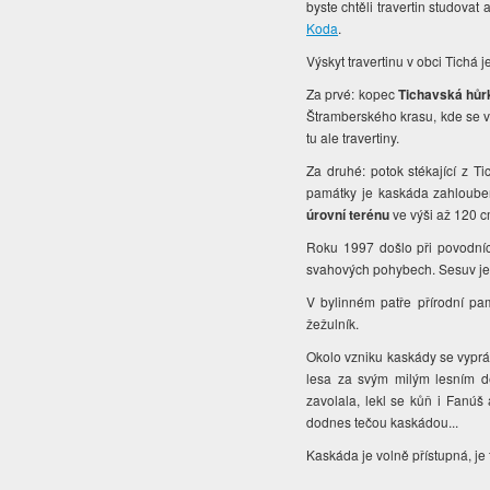
byste chtěli travertin studovat
Koda
.
Výskyt travertinu v obci Tichá 
Za prvé: kopec
Tichavská hůr
Štramberského krasu, kde se 
tu ale travertiny.
Za druhé: potok stékající z Ti
památky je kaskáda zahloubena
úrovní terénu
ve výši až 120 
Roku 1997 došlo při povodních
svahových pohybech. Sesuv je 
V bylinném patře přírodní pa
žežulník.
Okolo vzniku kaskády se vypráv
lesa za svým milým lesním d
zavolala, lekl se kůň i Fanúš
dodnes tečou kaskádou...
Kaskáda je volně přístupná, je 