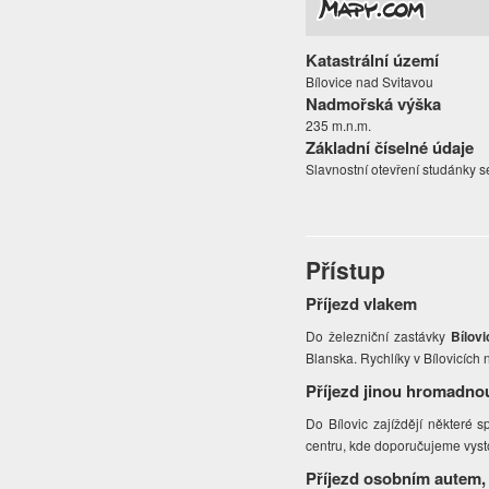
Katastrální území
Bílovice nad Svitavou
Nadmořská výška
235 m.n.m.
Základní číselné údaje
Slavnostní otevření studánky s
Přístup
Příjezd vlakem
Do železniční zastávky
Bílov
Blanska. Rychlíky v Bílovicích 
Příjezd jinou hromadno
Do Bílovic zajíždějí některé 
centru, kde doporučujeme vysto
Příjezd osobním autem,