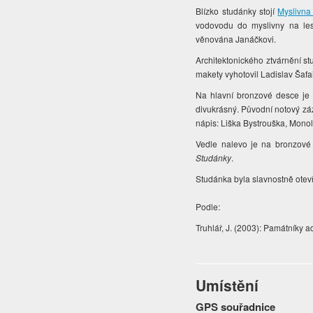
Blízko studánky stojí
Myslivna
vodovodu do myslivny na les
věnována Janáčkovi.
Architektonického ztvárnění st
makety vyhotovil Ladislav Šafař
Na hlavní bronzové desce je 
divukrásný. Původní notový zá
nápis: Liška Bystrouška, Monol
Vedle nalevo je na bronzové
Studánky
.
Studánka byla slavnostně otevře
Podle:
Truhlář, J. (2003): Památníky 
Umístění
GPS souřadnice