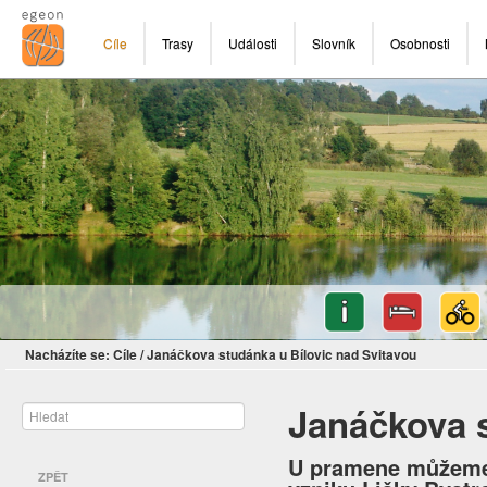
Cíle
Trasy
Události
Slovník
Osobnosti
Nacházíte se:
Cíle
/
Janáčkova studánka u Bílovic nad Svitavou
Janáčkova s
U pramene můžeme 
ZPĚT