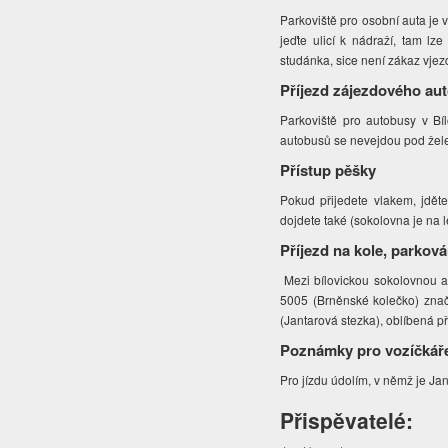
Parkoviště pro osobní auta je 
jeďte ulicí k nádraží, tam l
studánka, sice není zákaz vjez
Příjezd zájezdového au
Parkoviště pro autobusy v Bí
autobusů se nevejdou pod želez
Přístup pěšky
Pokud přijedete vlakem, jdět
dojdete také (sokolovna je na 
Příjezd na kole, parková
Mezi bílovickou sokolovnou a 
5005 (Brněnské kolečko) znač
(Jantarová stezka), oblíbená 
Poznámky pro vozíčkář
Pro jízdu údolím, v němž je Ja
Přispěvatelé: