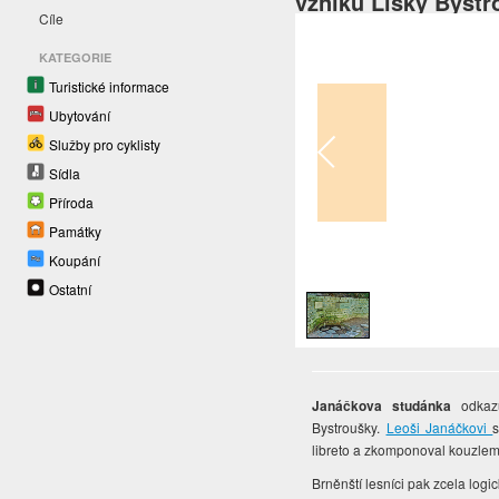
vzniku Lišky Bystr
Cíle
KATEGORIE
Turistické informace
Ubytování
Služby pro cyklisty
Sídla
Příroda
Památky
Koupání
1
/
1
Ostatní
Janáčkova studánka
odkaz
Bystroušky.
Leoši Janáčkovi
libreto a zkomponoval kouzlem
Brněnští lesníci pak zcela log