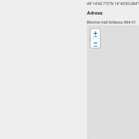
49°14'40.772"N 16°40'50.084
Adresa
Bílovice nad Svitavou 664 01
+
−