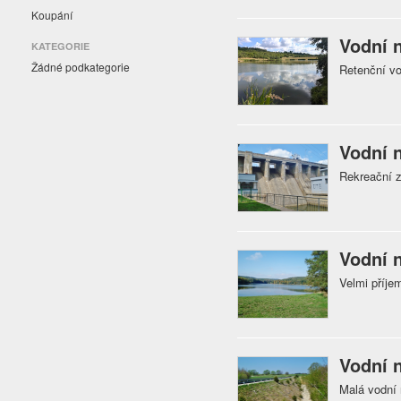
Koupání
Vodní 
KATEGORIE
Žádné podkategorie
Retenční vo
Vodní 
Rekreační 
Vodní 
Velmi příj
Vodní 
Malá vodní 