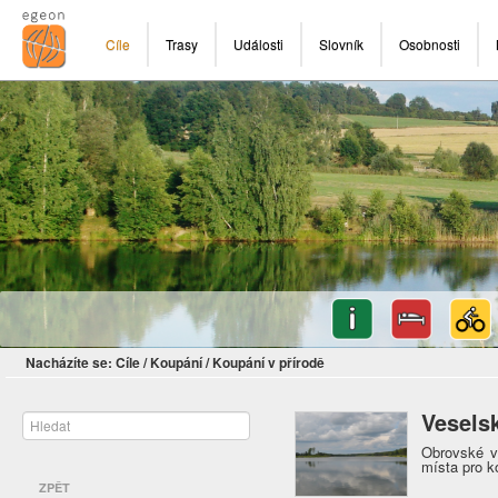
Cíle
Trasy
Události
Slovník
Osobnosti
Nacházíte se:
Cíle
/
Koupání
/
Koupání v přírodě
Vesels
Obrovské v
místa pro k
ZPĚT