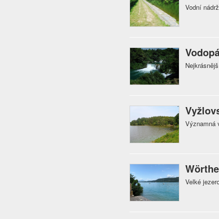
Vodní nádr
Vodopá
Nejkrásnějš
Vyžlov
Významná v
Wörthe
Velké jezer