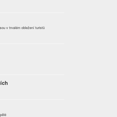
ou v trvalém obležení turistů
ích
spělé