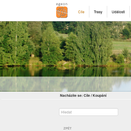
Cíle
Trasy
Události
Nacházíte se:
Cíle
/
Koupání
ZPĚT