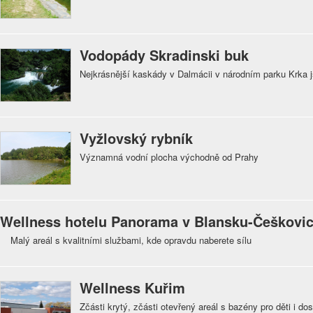
Vodopády Skradinski buk
Nejkrásnější kaskády v Dalmácii v národním parku Krka js
Vyžlovský rybník
Významná vodní plocha východně od Prahy
Wellness hotelu Panorama v Blansku-Češkovic
Malý areál s kvalitními službami, kde opravdu naberete sílu
Wellness Kuřim
Zčásti krytý, zčásti otevřený areál s bazény pro děti i do