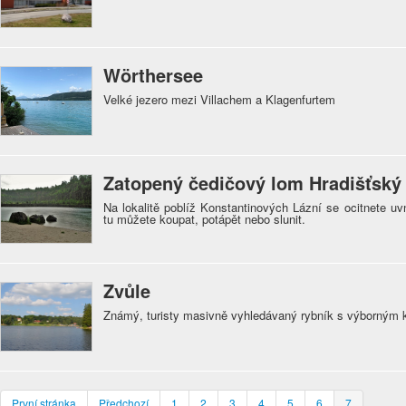
Wörthersee
Velké jezero mezi Villachem a Klagenfurtem
Zatopený čedičový lom Hradišťský
Na lokalitě poblíž Konstantinových Lázní se ocitnete uv
tu můžete koupat, potápět nebo slunit.
Zvůle
Známý, turisty masivně vyhledávaný rybník s výborným
První stránka
Předchozí
1
2
3
4
5
6
7