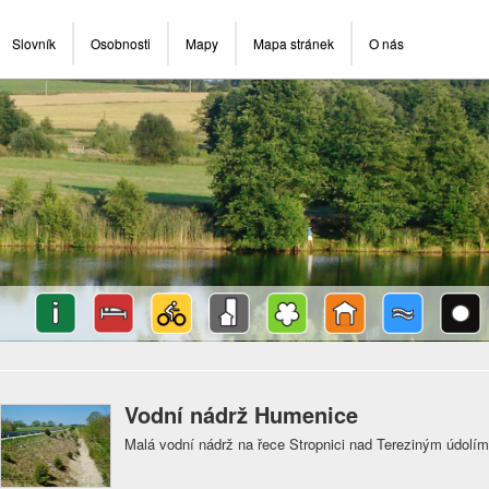
Slovník
Osobnosti
Mapy
Mapa stránek
O nás
Vodní nádrž Humenice
Malá vodní nádrž na řece Stropnici nad Tereziným údolí