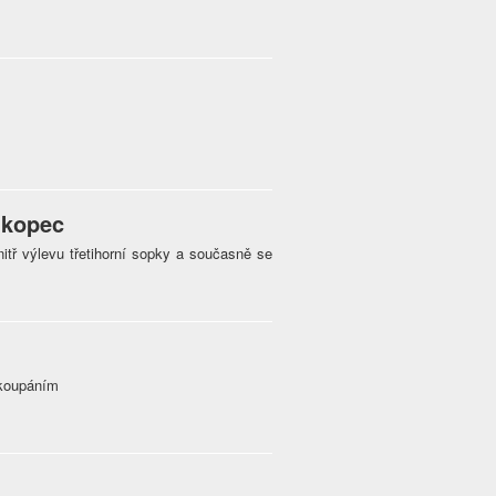
 kopec
nitř výlevu třetihorní sopky a současně se
 koupáním