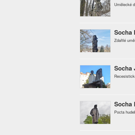
Umělecké dí
Socha 
Zdařilé umě
Socha 
Recesistick
Socha 
Pocta hudeb