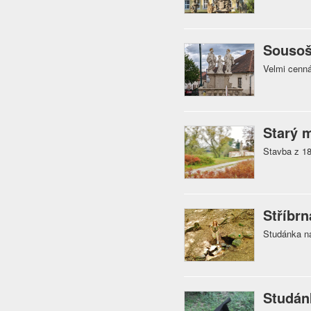
Sousoší
Velmi cenná
Starý 
Stavba z 18.
Stříbr
Studánka n
Studán