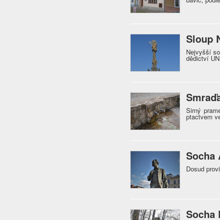
Sloup N
Nejvyšší so
dědictví 
Smraď
Sirný prame
ptactvem v
Socha 
Dosud provi
Socha 