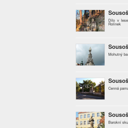
Sousoš
Dílo v lese
Rolínek
Sousoší
Mohutný ba
Sousoš
Cenná památ
Sousoš
Barokní sku