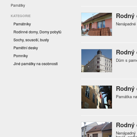
Památky
Rodný 
KATEGORIE
Nenápadné 
Památníky
Rodinné domy, Domy pobytů
Sochy, sousoší, busty
Pamětní desky
Rodný 
Pomníky
Dům s pamět
Jiné památky na osobnosti
Rodný 
Památka na
Rodný 
Nenápadný 
bavič, podl