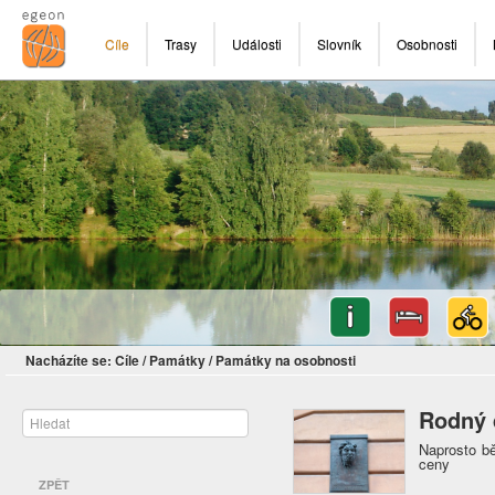
Cíle
Trasy
Události
Slovník
Osobnosti
Nacházíte se:
Cíle
/
Památky
/
Památky na osobnosti
Rodný 
Naprosto bě
ceny
ZPĚT