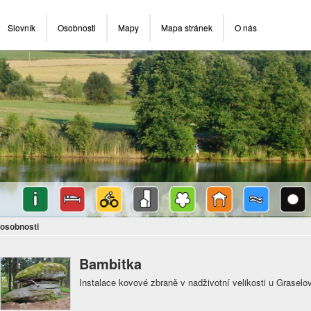
Slovník
Osobnosti
Mapy
Mapa stránek
O nás
osobnosti
Bambitka
Instalace kovové zbraně v nadživotní velikosti u Graselo