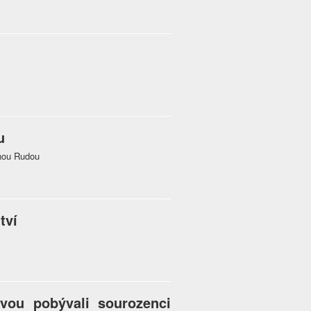
u
nou Rudou
tví
vou pobývali sourozenci