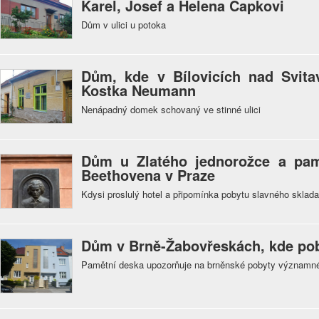
Karel, Josef a Helena Čapkovi
Dům v ulici u potoka
Dům, kde v Bílovicích nad Svitav
Kostka Neumann
Nenápadný domek schovaný ve stinné ulici
Dům u Zlatého jednorožce a pa
Beethovena v Praze
Kdysi proslulý hotel a připomínka pobytu slavného sklad
Dům v Brně-Žabovřeskách, kde pob
Pamětní deska upozorňuje na brněnské pobyty významn