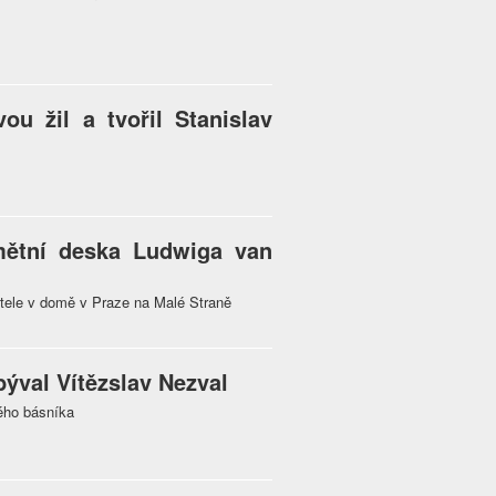
ou žil a tvořil Stanislav
mětní deska Ludwiga van
atele v domě v Praze na Malé Straně
ýval Vítězslav Nezval
ého básníka