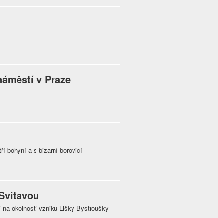
áměstí v Praze
í bohyní a s bizarní borovicí
Svitavou
na okolnosti vzniku Lišky Bystroušky