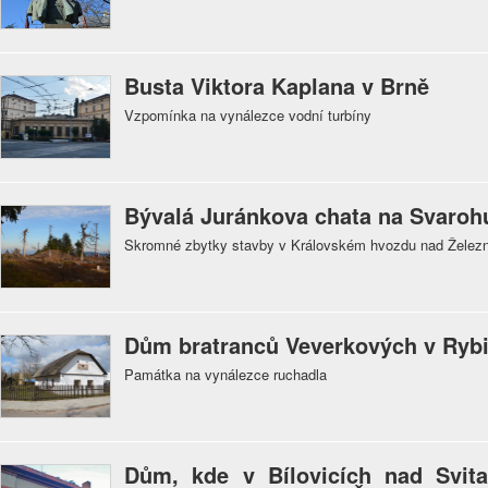
Busta Viktora Kaplana v Brně
Vzpomínka na vynálezce vodní turbíny
Bývalá Juránkova chata na Svaroh
Skromné zbytky stavby v Královském hvozdu nad Želez
Dům bratranců Veverkových v Rybi
Památka na vynálezce ruchadla
Dům, kde v Bílovicích nad Svita