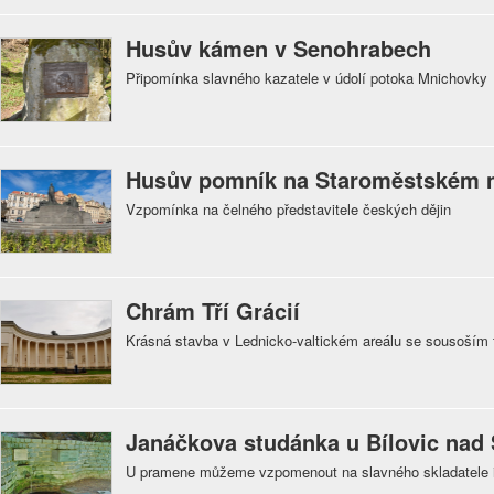
Husův kámen v Senohrabech
Připomínka slavného kazatele v údolí potoka Mnichovky
Husův pomník na Staroměstském n
Vzpomínka na čelného představitele českých dějin
Chrám Tří Grácií
Krásná stavba v Lednicko-valtickém areálu se sousoším tř
Janáčkova studánka u Bílovic nad 
U pramene můžeme vzpomenout na slavného skladatele i 