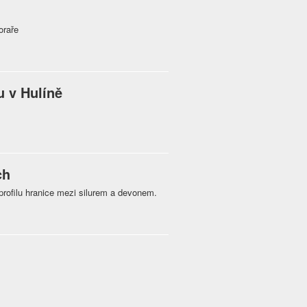
oraře
u v Hulíně
ch
rofilu hranice mezi silurem a devonem.