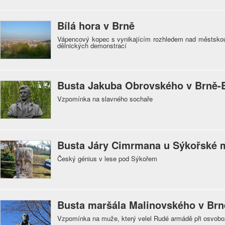
Bílá hora v Brně
Vápencový kopec s vynikajícím rozhledem nad městskou 
dělnických demonstrací
Busta Jakuba Obrovského v Brně-B
Vzpomínka na slavného sochaře
Busta Járy Cimrmana u Sýkořské 
Český génius v lese pod Sýkořem
Busta maršála Malinovského v Brn
Vzpomínka na muže, který velel Rudé armádě při osvobo