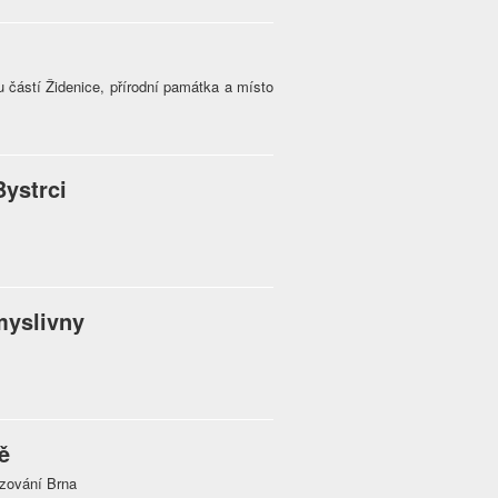
částí Židenice, přírodní památka a místo
ystrci
myslivny
ě
zování Brna