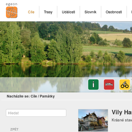
Cíle
Trasy
Události
Slovník
Osobnosti
Nacházíte se:
Cíle
/
Památky
Vily H
Krásné sta
ZPĚT