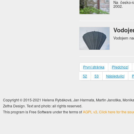
Na česko-r
2002.
Vodoje
Vodojem nad
První stránka
Předchozí
52
53
Následující
P
Copyright © 2015-2021 Helena Rybáková, Jan Harmata, Martin Janoška, Monika 
Zetha Design. Text and photo: all rights reserved.
This program is Free Software under the terms of
AGPL v3
.
Click here for the so