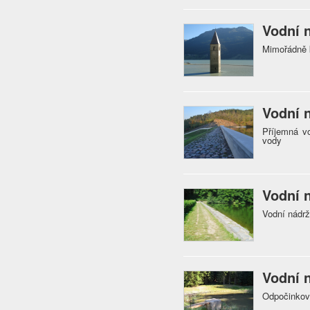
Vodní n
Mimořádně k
Vodní 
Příjemná vo
vody
Vodní 
Vodní nádr
Vodní 
Odpočinkové