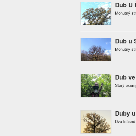
Dub U 
Mohutný str
Dub u 
Mohutný str
Dub ve
Starý exempl
Duby u
Dva krásné 