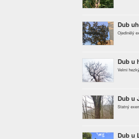
Dub uh
Ojedinělý e
Dub u 
Velmi hezký
Dub u 
Statný exem
Dub u 