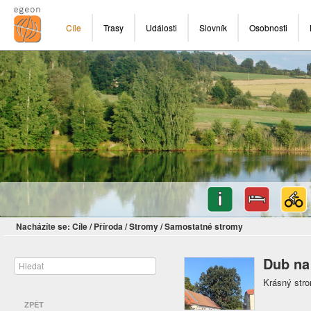
Cíle
Trasy
Události
Slovník
Osobnosti
Nacházíte se:
Cíle
/
Příroda
/
Stromy
/
Samostatné stromy
Dub na
Krásný str
ZPĚT