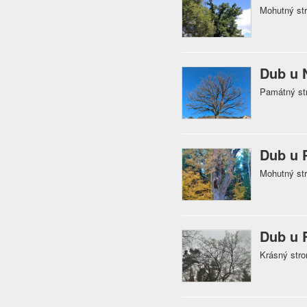
Mohutný str
Dub u 
Památný st
Dub u 
Mohutný str
Dub u 
Krásný stro