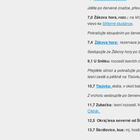
Jděte po červené značce, převa
7,0 Žákova hora, rozc.:
na kř
vlevo ke
Stříbrné studánce
.
Pokračujte stoupáním po červ
7,4
Žákova hora:
rezervace je
Sestupujte ze Žákovy hory po 
9,1 U Snítku:
rozcestí lesních 
Přejděte silnici a pokračujte 
lesní cestě a pěšině na Tisůvk
10,7
Tisůvka:
skála, v okolí 
Z vrcholu sestoupíte po červen
11,7 Zubačka:
lesní rozcestí. 
Cikháj.
12,5 Okraj lesa severně od Š
13,7 Škrdlovice, bus:
mj. host