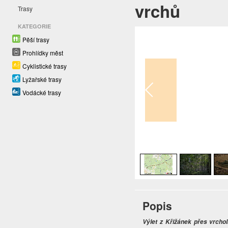
vrchů
Trasy
KATEGORIE
Pěší trasy
Prohlídky měst
Cyklistické trasy
Lyžařské trasy
Vodácké trasy
1
/
6
Popis
Výlet z Křižánek přes vrcho