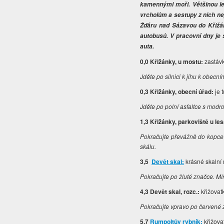
kamennými moři. Většinou les
vrcholům a sestupy z nich ne
Žďáru nad Sázavou do Křižán
autobusů. V pracovní dny je 
auta.
0,0 Křižánky, u mostu:
zastáv
Jděte po silnici k jihu k obec
0,3 Křižánky, obecní úřad:
je 
Jděte po polní asfaltce s mod
1,3 Křižánky, parkoviště u les
Pokračujte převážně do kopce 
skálu.
3,5
Devět skal:
krásné skalní
Pokračujte po žluté značce. Mí
4,3 Devět skal, rozc.:
křižovat
Pokračujte vpravo po červené 
5,7
Rumpoltův rybník:
křižovat