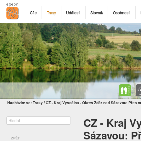
Cíle
Trasy
Události
Slovník
Osobnosti
Nacházíte se:
Trasy
/
CZ - Kraj Vysočina - Okres Ždár nad Sázavou: Přes n
CZ - Kraj V
Sázavou: Př
ZPĚT