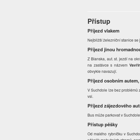
Přístup
Příjezd vlakem
Nejbližší železniční stanice se
Příjezd jinou hromadno
Z Blanska, aut. st. jezdí na o
na zastávce s názvem
Vavři
obvykle navazují.
Příjezd osobním autem,
V Suchdole lze bez problémů za
vsi.
Příjezd zájezdového au
Bus může parkovat v Suchdole 
Přístup pěšky
Od malého rybníčku v Suchdol
několik mohutných stromů, pam