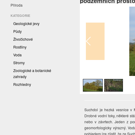
podzemních prosto
Příroda
KATEGORIE
Geologické jevy
Půdy
Živočichové
Rostliny
Voda
Stromy
Zoologické a botanické
1
/
2
zahrady
Rozhledny
Suchdol je hezká vesnice v M
Drobné vodní toky, některé stá
nebo v závrtech. Jeden z pono
geomorfologicky výrazný. Vod
pohledem lze zjistit, že ze S