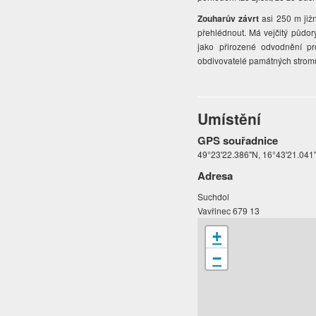
Zouharův závrt
asi 250 m již
přehlédnout. Má vejčitý půdor
jako přirozené odvodnění pr
obdivovatelé památných stromů
Umístění
GPS souřadnice
49°23'22.386"N, 16°43'21.041
Adresa
Suchdol
Vavřinec 679 13
+
−