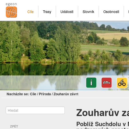
Cíle
Trasy
Události
Slovník
Osobnosti
Nacházíte se:
Cíle
/
Příroda
/
Zouharův závrt
Zouharův z
Poblíž Suchdolu v 
ZPĚT